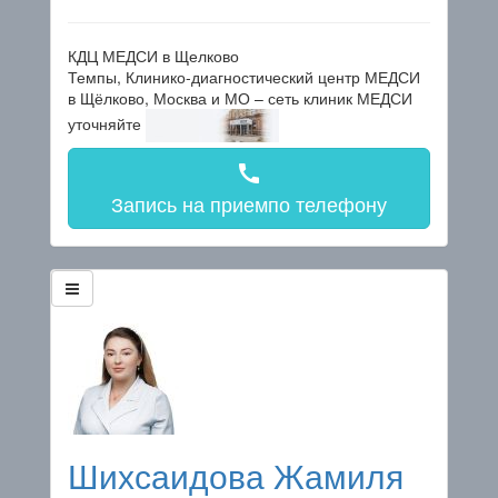
КДЦ МЕДСИ в Щелково
Темпы, Клинико-диагностический центр МЕДСИ
в Щёлково, Москва и МО – сеть клиник МЕДСИ
уточняйте
call
Запись на прием
по телефону
Шихсаидова Жамиля