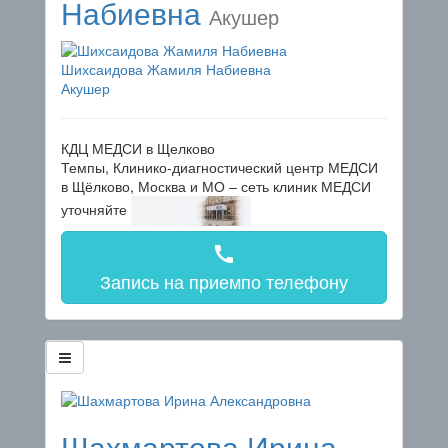
Набиевна
Акушер
Шихсаидова Жамиля Набиевна
Акушер
КДЦ МЕДСИ в Щелково
Темпы, Клинико-диагностический центр МЕДСИ
в Щёлково, Москва и МО – сеть клиник МЕДСИ
уточняйте
call
Запись на прием
по телефону
Шахмартова Ирина