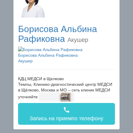
Борисова Альбина
Рафиковна
Акушер
Борисова Альбина Рафиковна
Акушер
КДЦ МЕДСИ в Щелково
Темпы, Клинико-диагностический центр МЕДСИ
в Щёлково, Москва и МО – сеть клиник МЕДСИ
уточняйте
call
Запись на прием
по телефону