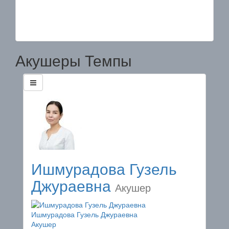
Акушеры Темпы
Ишмурадова Гузель
Джураевна
Акушер
Ишмурадова Гузель Джураевна
Акушер