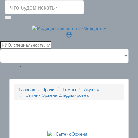
person_pin
Все города
Главная
Врачи
Темпы
Акушер
Сытник Эржена Владимировна