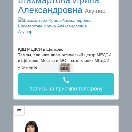
Александровна
Акушер
Шахмартова Ирина Александровна
Акушер
КДЦ МЕДСИ в Щелково
Темпы, Клинико-диагностический центр МЕДСИ
в Щёлково, Москва и МО – сеть клиник МЕДСИ
уточняйте
call
Запись на прием
по телефону