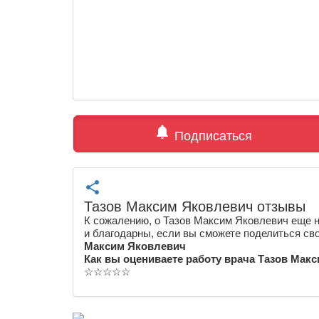
notifications
Подписаться
share
Тазов Максим Яковлевич отзывы
К сожалению, о Тазов Максим Яковлевич еще н
и благодарны, если вы сможете поделиться св
Максим Яковлевич
Как вы оцениваете работу врача Тазов Мак
☆
☆
☆
☆
☆