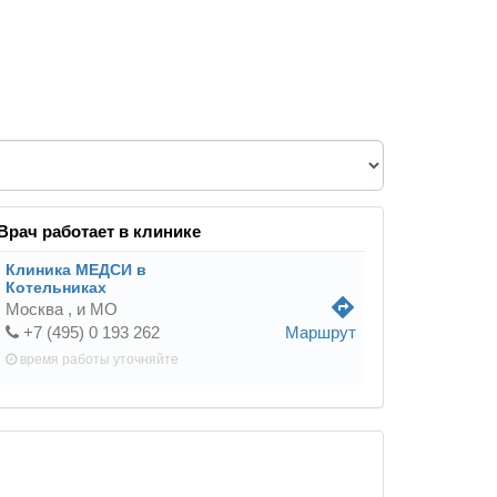
Врач работает в клинике
Клиника МЕДСИ в
Котельниках
directions
Москва ,
и МО
+7 (495) 0 193 262
Маршрут
время работы
уточняйте