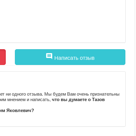
comment
Написать отзыв
ет ни одного отзыва. Мы будем Вам очень признательны
оим мнением и написать,
что вы думаете о Тазов
сим Яковлевич?