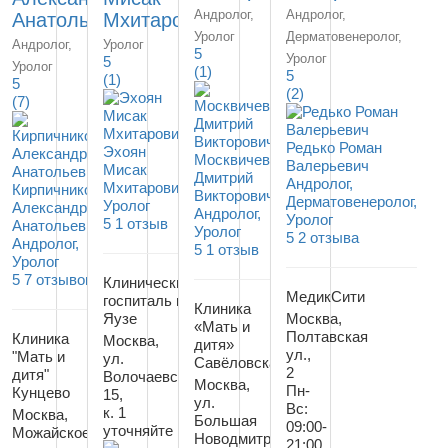
Андролог,
Андролог,
Анатольевич
Мхитарович
Уролог
Дерматовенеролог,
Андролог,
Уролог
5
Уролог
5
Уролог
(1)
5
(1)
5
(2)
(7)
Редько Роман
Эхоян
Москвичев
Валерьевич
Мисак
Дмитрий
Андролог,
Мхитарович
Кирпичников
Викторович
Дерматовенеролог,
Уролог
Александр
Андролог,
Уролог
5
1 отзыв
Анатольевич
Уролог
5
2 отзыва
Андролог,
5
1 отзыв
Уролог
5
7 отзывов
Клинический
МедикСити
госпиталь на
Клиника
Яузе
Москва,
«Мать и
Полтавская
Клиника
Москва,
дитя»
ул.,
"Мать и
ул.
Савёловская
2
дитя"
Волочаевская,
Москва,
Пн-
Кунцево
15,
ул.
Вс:
к. 1
Москва,
Большая
09:00-
уточняйте
Можайское
Новодмитровская,
21:00