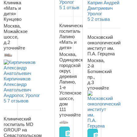
Уролог
Каприн Андрей
Клиника
5
1 отзыв
Дмитриевич
«Мать и
Уролог
дитя»
5
2 отзыва
Кунцево
Клинический
Москва,
госпиталь
Можайское
Лапино
шоссе,
Московский
«Мать и
д.2
онкологический
дитя»
уточняйте
институт им.
П.А. Герцена
Москва,
Одинцовский
Москва,
городской
2-й
округ,
Боткинский
деревня
пр.,
Кирпичников
Лапино,
д.3
Александр
1-е
уточняйте
Анатольевич
Успенское
Андролог, Уролог
шоссе,
5
7 отзывов
дом
111
уточняйте
Клинический
госпиталь MD
GROUP на
assignment
assignment
Севастопольском