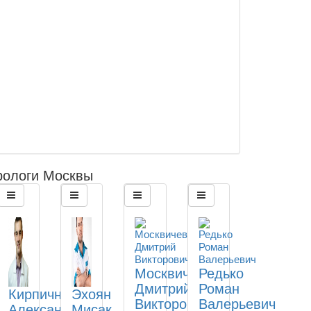
рологи Москвы
Москвичев
Редько
Дмитрий
Роман
Кирпичников
Эхоян
Викторович
Валерьевич
Александр
Мисак