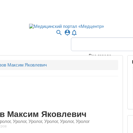
search
person_pin
notifications_none
Все города
зов Максим Яковлевич
ов Максим Яковлевич
ролог, Уролог, Уролог, Уролог, Уролог, Уролог
тров