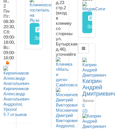
ш.,
д.23
2
стр.2
Пн-
(вход
Пт:
assignment
в
08:30-
клинику
Запись на прием
20:30,
со
assignment
Сб:
стороны
09:00-
Запись на прием
заполнить форму онл
ул.
18:00,
Бутырская,
Вс:
д.46).
09:00-
уточняйте
16:00
Каприн
Андрей
Кирпичников
Дмитриевич
Александр
Анатольевич
Уролог
Андролог,
5
Уролог
Москвичев
(2)
5
7 отзывов
Дмитрий
Викторович
Андролог,