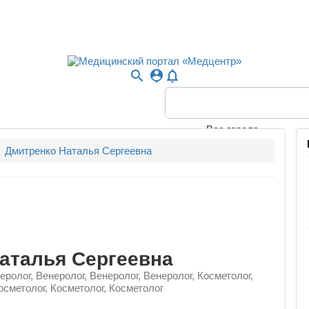
search
person_pin
notifications_none
Все города
Дмитренко Наталья Сергеевна
аталья Сергеевна
еролог, Венеролог, Венеролог, Венеролог, Косметолог,
осметолог, Косметолог, Косметолог