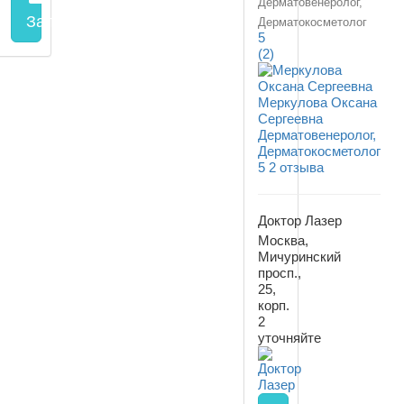
Дерматовенеролог,
Запись на прием
заполнить форму онлайн
Дерматокосметолог
5
(2)
Меркулова Оксана
Сергеевна
Дерматовенеролог,
Дерматокосметолог
5
2 отзыва
Доктор Лазер
Москва,
Мичуринский
просп.,
25,
корп.
2
уточняйте