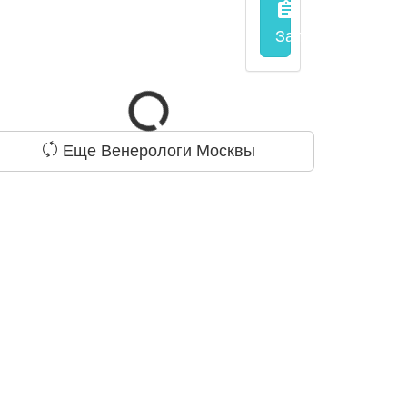
assignment
Запись на прием
Еще Венерологи Москвы