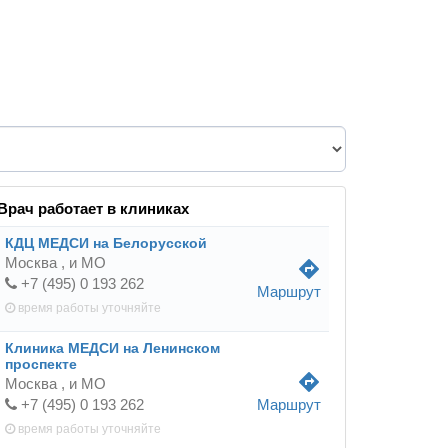
Врач работает в клиниках
КДЦ МЕДСИ на Белорусской
Москва ,
и МО
directions
+7 (495) 0 193 262
Маршрут
время работы
уточняйте
Клиника МЕДСИ на Ленинском
проспекте
directions
Москва ,
и МО
+7 (495) 0 193 262
Маршрут
время работы
уточняйте