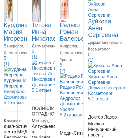
Зуйкова
Курдина
Титова
Редько
Анна
Мария
Инна
Роман
Сергеевна
Игоревна
Николаевна
Валерьевич
Дерматовенеролог,
Венеролог,
Дерматовенеролог
Андролог,
Косметолог
5
Дерматовенеролог
Дерматовенеролог,
5
(1)
5
Уролог
(1)
(1)
5
(2)
Титова Инна
Зуйкова Анна
Николаевна
Курдина Мария
Сергеевна
Дерматовенеролог
Игоревна
Редько Роман
Дерматовенеролог,
5
1 отзыв
Венеролог,
Валерьевич
Косметолог
Дерматовенеролог
Андролог,
5
1 отзыв
5
1 отзыв
Дерматовенеролог,
ПОЛИКЛИНИКА
Уролог
ОТРАДНОЕ
5
2 отзыва
Доктор Лазер
Клинико-
Москва,
Москва,
диагностический
Алтуфьевское
Мичуринский
центр МЕДСИ на
ш.
МедикСити
просп.,
Белорусской
(дублер),