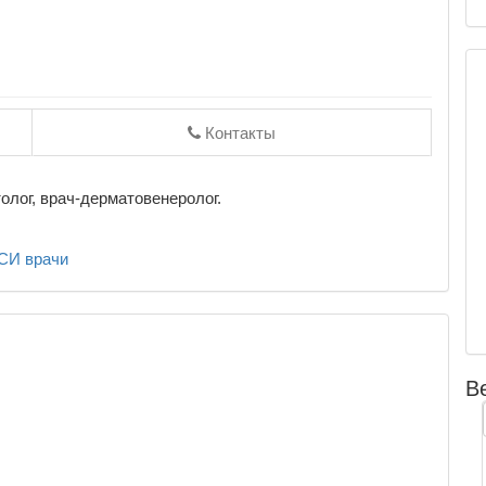
Контакты
олог, врач-дерматовенеролог.
СИ
врачи
В