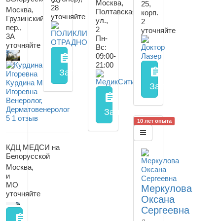
Москва,
25,
28
Москва,
Полтавская
корп.
уточняйте
Грузинский
ул.,
2
пер.,
2
уточняйте
3А
Пн-
уточняйте
Вс:
09:00-
assignment
21:00
assignment
Запись на прием
заполнить форму онл
Курдина Мария
Запись на прием
Игоревна
assignment
Венеролог,
Дерматовенеролог
Запись на прием
заполнить
5
1 отзыв
10 лет опыта
КДЦ МЕДСИ на
Белорусской
Москва,
и
МО
Меркулова
уточняйте
Оксана
Сергеевна
assignment