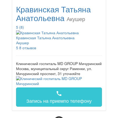
Кравинская Татьяна
Анатольевна
Акушер
5
(8)
Кравинская Татьяна Анатольевна
Акушер
5
8 отзывов
Клинический госпиталь MD GROUP Мичуринский
Москва, муниципальный округ Раменки, ул.
Мичуринский проспект, 31
уточняйте
call
Запись на прием
по телефону