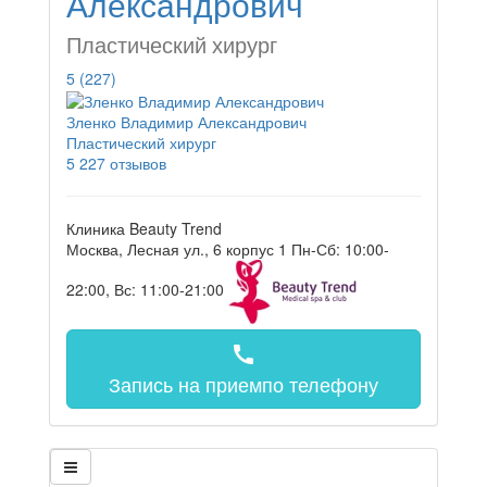
Александрович
Пластический хирург
5
(227)
Зленко Владимир Александрович
Пластический хирург
5
227 отзывов
Клиника Beauty Trend
Москва, Лесная ул., 6 корпус 1
Пн-Сб: 10:00-
22:00, Вс: 11:00-21:00
call
Запись на прием
по телефону