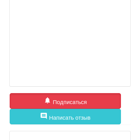
notifications
Подписаться
comment
Написать отзыв