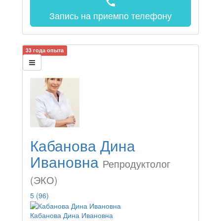
call
Запись на прием
по телефону
33 года опыта
Кабанова Дина
Ивановна
Репродуктолог
(ЭКО)
5
(96)
Кабанова Дина Ивановна