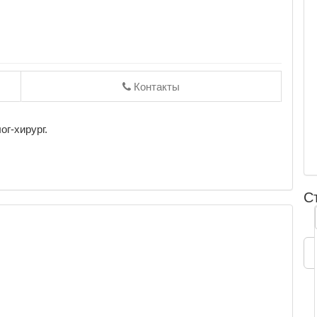
Контакты
ог-хирург.
С