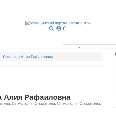
search
person_pin
notifications_none
Все города
Усманова Алия Рафаиловна
а Алия Рафаиловна
толог, Стоматолог, Стоматолог, Стоматолог, Стоматолог,