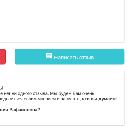
comment
Написать отзыв
ы
 нет ни одного отзыва. Мы будем Вам очень
поделиться своим мнением и написать,
что вы думаете
 Алия Рафаиловна?