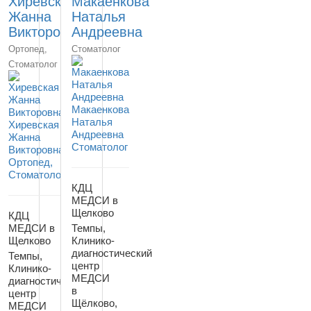
Хиревская
Макаенкова
Жанна
Наталья
Викторовна
Андреевна
Ортопед,
Стоматолог
Стоматолог
Макаенкова
Наталья
Хиревская
Андреевна
Жанна
Стоматолог
Викторовна
Ортопед,
Стоматолог
КДЦ
МЕДСИ в
Щелково
КДЦ
МЕДСИ в
Темпы,
Щелково
Клинико-
диагностический
Темпы,
центр
Клинико-
МЕДСИ
диагностический
в
центр
Щёлково,
МЕДСИ