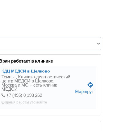
Врач работает в клинике
КДЦ МЕДСИ в Щелково
Темпы ,
Клинико-диагностический
центр МЕДСИ в Щёлково,
directions
Москва и МО – сеть клиник
МЕДСИ
Маршрут
+7 (495) 0 193 262
время работы
уточняйте