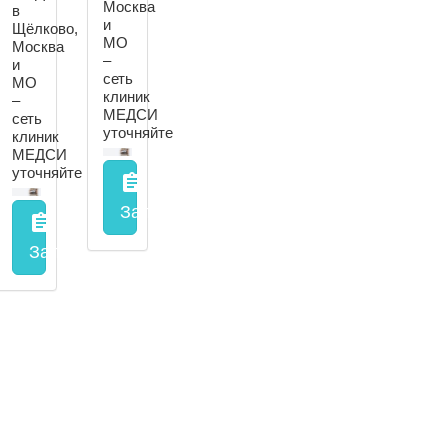
Москва
в
и
Щёлково,
МО
Москва
–
и
сеть
МО
клиник
–
МЕДСИ
сеть
уточняйте
клиник
МЕДСИ
уточняйте
assignment
Запись на прием
заполнить форму онл
assignment
Запись на прием
заполнить форму онлайн