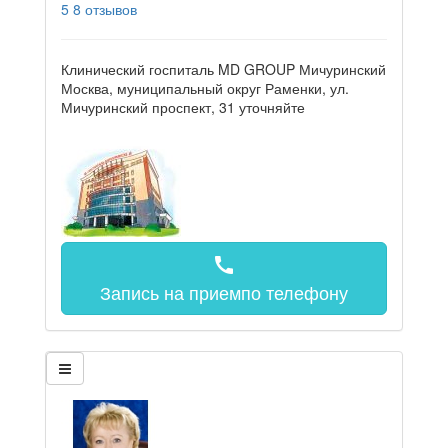
5
8 отзывов
Клинический госпиталь MD GROUP Мичуринский
Москва, муниципальный округ Раменки, ул.
Мичуринский проспект, 31
уточняйте
call
Запись на прием
по телефону