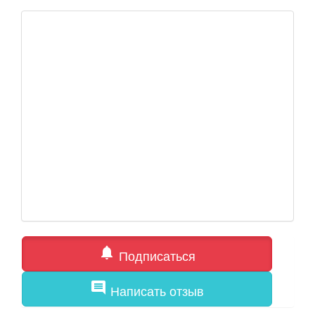
notifications
Подписаться
comment
Написать отзыв