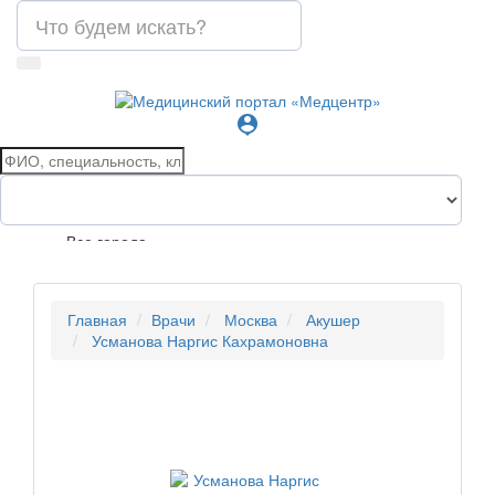
person_pin
Все города
Главная
Врачи
Москва
Акушер
Усманова Наргис Кахрамоновна