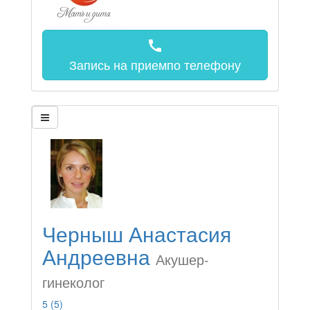
call
Запись на прием
по телефону
Черныш Анастасия
Андреевна
Акушер-
гинеколог
5
(5)