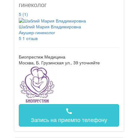
гинеколог
5
(1)
Шаблий Мария Владимировна
Акушер-гинеколог
5
1 отзыв
Биопрестиж Медицина
Москва, Б. Грузинская ул., 39
уточняйте
call
Запись на прием
по телефону