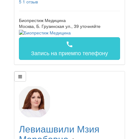
5
1 отзыв
Биопрестиж Медицина
Москва, Б. Грузинская ул., 39
уточняйте
call
Запись на прием
по телефону
Левиашвили Мзия
Мерабовна