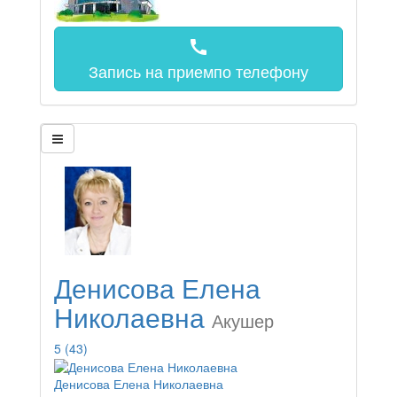
call
Запись на прием
по телефону
Денисова Елена
Николаевна
Акушер
5
(43)
Денисова Елена Николаевна