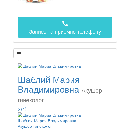
call
Запись на прием
по телефону
Шаблий Мария
Владимировна
Акушер-
гинеколог
5
(1)
Шаблий Мария Владимировна
Акушер-гинеколог