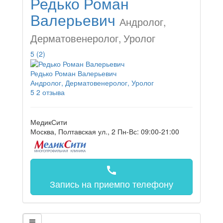
Редько Роман
Валерьевич
Андролог,
Дерматовенеролог, Уролог
5
(2)
Редько Роман Валерьевич
Андролог, Дерматовенеролог, Уролог
5
2 отзыва
МедикСити
Москва, Полтавская ул., 2
Пн-Вс: 09:00-21:00
call
Запись на прием
по телефону