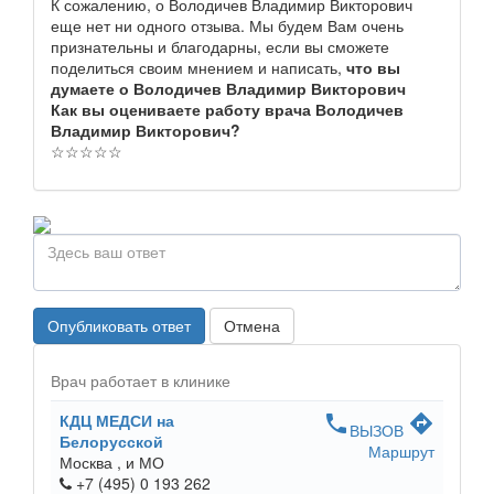
К сожалению, о Володичев Владимир Викторович
еще нет ни одного отзыва. Мы будем Вам очень
признательны и благодарны, если вы сможете
поделиться своим мнением и написать,
что вы
думаете о Володичев Владимир Викторович
Как вы оцениваете работу врача Володичев
Владимир Викторович?
☆
☆
☆
☆
☆
Опубликовать ответ
Отмена
Врач работает в клинике
КДЦ МЕДСИ на
phone
directions
ВЫЗОВ
Белорусской
Маршрут
Москва ,
и МО
+7 (495) 0 193 262