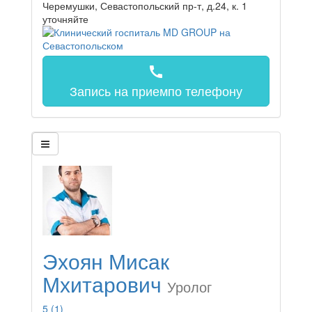
Черемушки, Севастопольский пр-т, д.24, к. 1
уточняйте
call
Запись на прием
по телефону
Эхоян Мисак
Мхитарович
Уролог
5
(1)