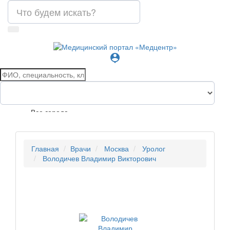
person_pin
Все города
Главная
Врачи
Москва
Уролог
Володичев Владимир Викторович