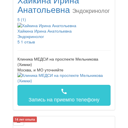
Анатольевна
Эндокринолог
5
(1)
Хайкина Ирина Анатольевна
Эндокринолог
5
1 отзыв
Клиника МЕДСИ на проспекте Мельникова
(Химки)
Москва, и МО
уточняйте
call
Запись на прием
по телефону
14 лет опыта