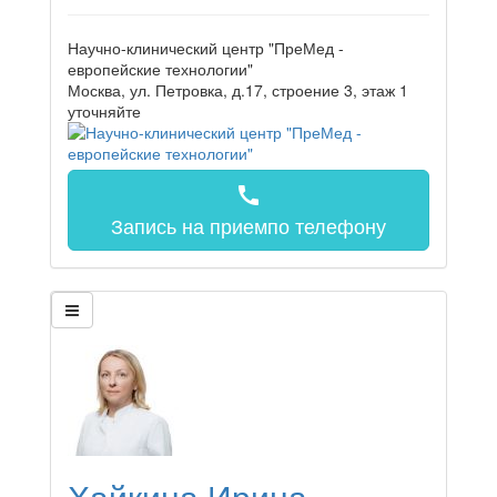
Научно-клинический центр "ПреМед -
европейские технологии"
Москва, ул. Петровка, д.17, строение 3, этаж 1
уточняйте
call
Запись на прием
по телефону
Хайкина Ирина