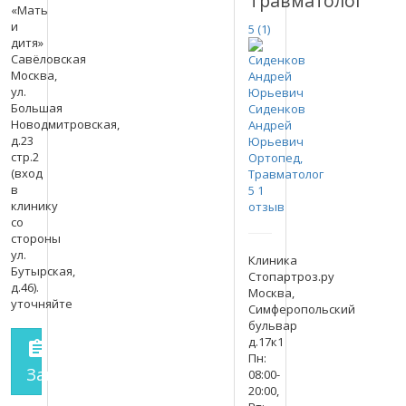
Травматолог
«Мать
и
5
(1)
дитя»
Савёловская
Москва,
ул.
Большая
Сиденков
Новодмитровская,
Андрей
д.23
Юрьевич
стр.2
Ортопед,
(вход
Травматолог
в
5
1
клинику
отзыв
со
стороны
ул.
Клиника
Бутырская,
Стопартроз.ру
д.46).
Москва,
уточняйте
Симферопольский
бульвар
д.17к1
assignment
Пн:
Запись на прием
заполнить форму онлайн
08:00-
20:00,