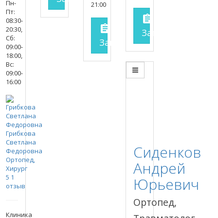
Пн-
21:00
Пт:
assignment
08:30-
assignment
20:30,
Запись на прие
Сб:
Запись на прием
заполнит
09:00-
18:00,
Вс:
09:00-
16:00
Грибкова
Светлана
Сиденков
Федоровна
Ортопед,
Андрей
Хирург
5
1
Юрьевич
отзыв
Ортопед,
Клиника