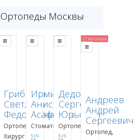
Ортопеды Москвы
27 лет опыта
Грибкова
Ирмияев
Дедов
Андреев
Светлана
Анисим
Сергей
Андрей
Федоровна
Асафович
Юрьевич
Сергеевич
Ортопед,
Стоматолог
Ортопед
Ортопед,
Хирург
5
(1)
5
(1)