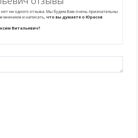
льевич отзывы
 нет ни одного отзыва. Мы будем Вам очень признательны
им мнением и написать,
что вы думаете о Юрасов
аксим Витальевич?