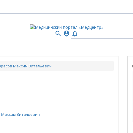
search
person_pin
notifications_none
расов Максим Витальевич