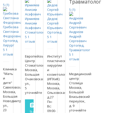
Травматолог
5
(1)
5
(1)
Ирмияев
Дедов
Анисим
Сергей
Грибкова
Асафович
Юрьевич
Светлана
Андреев
Стоматолог
Ортопед
Федоровна
Андрей
5
1
5
1
Ортопед,
Сергеевич
отзыв
отзыв
Хирург
Ортопед,
5
1
Травматолог
отзыв
5
1
Европейский
Институт
отзыв
Центр
пластической
Стоматологии
хирургии
Клиника
Москва,
и
"Мать
Медицинский
Большая
косметологии
и
центр
Очаковская
(ИПХиК)
дитя"
Столица
ул.,
Москва,
Савеловская
Москва,
5
Москва,
Москва,
Большой
уточняйте
Ольховская
Большая
Власьевский
д.27
Новодмитровская
переулок,
Пн-
assignment
ул.,
д. 9
Вс:
23
уточняйте
09:00-
Запись на прием
заполнить форму 