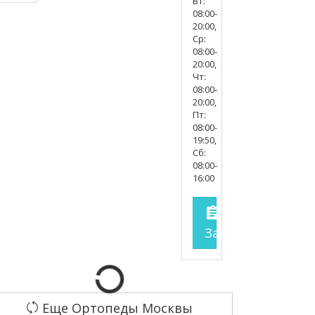
Вт:
08:00-
20:00,
Ср:
08:00-
20:00,
Чт:
08:00-
20:00,
Пт:
08:00-
19:50,
Сб:
08:00-
16:00
assignment
Запись на прие
Еще Ортопеды Москвы