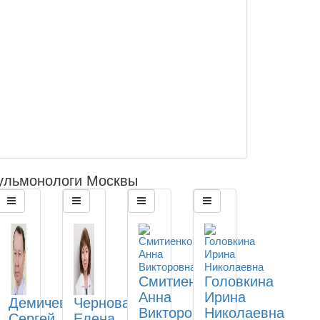
ульмонологи Москвы
Смитиенко
Головкина
Анна
Ирина
Демичев
Чернова
Викторовна
Николаевна
Сергей
Елена