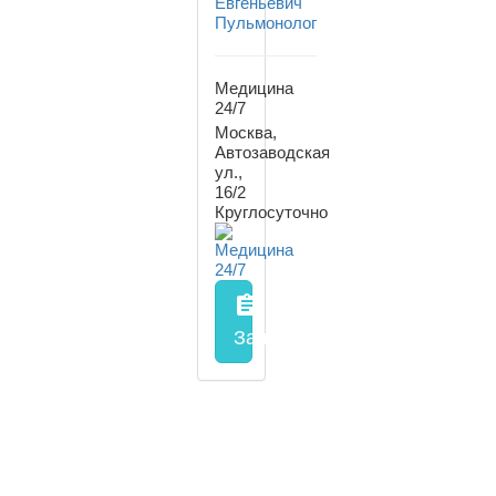
Евгеньевич
Пульмонолог
Медицина
24/7
Москва,
Автозаводская
ул.,
16/2
Круглосуточно
assignment
Запись на прием
заполнить