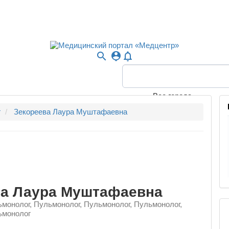
search
person_pin
notifications_none
Все города
г
Зекореева Лаура Муштафаевна
ва Лаура Муштафаевна
монолог, Пульмонолог, Пульмонолог, Пульмонолог,
ьмонолог