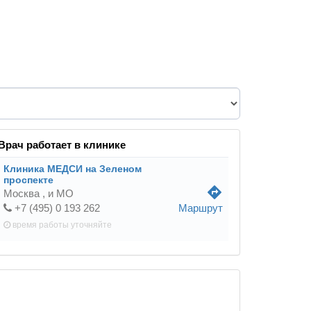
Врач работает в клинике
Клиника МЕДСИ на Зеленом
проспекте
directions
Москва ,
и МО
+7 (495) 0 193 262
Маршрут
время работы
уточняйте