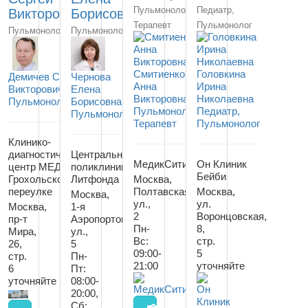
Пульмонолог,
Педиатр,
Викторович
Борисовна
Терапевт
Пульмонолог
Пульмонолог
Пульмонолог
Смитиенко
Головкина
Демичев Сергей
Чернова
Анна
Ирина
Викторович
Елена
Викторовна
Николаевна
Пульмонолог
Борисовна
Пульмонолог,
Педиатр,
Пульмонолог
Терапевт
Пульмонолог
Клинико-
диагностический
Центральная
МедикСити
Он Клиник
центр МЕДСИ в
поликлиника
Бейби
Грохольском
Литфонда
Москва,
переулке
Полтавская
Москва,
Москва,
ул.,
ул.
Москва,
1-я
2
Воронцовская,
пр-т
Аэропортовская
Пн-
8,
Мира,
ул.,
Вс:
стр.
26,
5
09:00-
5
стр.
Пн-
21:00
уточняйте
6
Пт:
уточняйте
08:00-
20:00,
Сб: