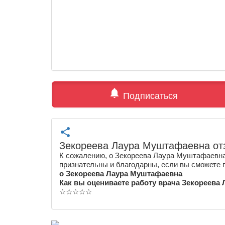
notifications
Подписаться
share
Зекореева Лаура Муштафаевна от
К сожалению, о Зекореева Лаура Муштафаевна
признательны и благодарны, если вы сможете 
о Зекореева Лаура Муштафаевна
Как вы оцениваете работу врача Зекореева
☆
☆
☆
☆
☆