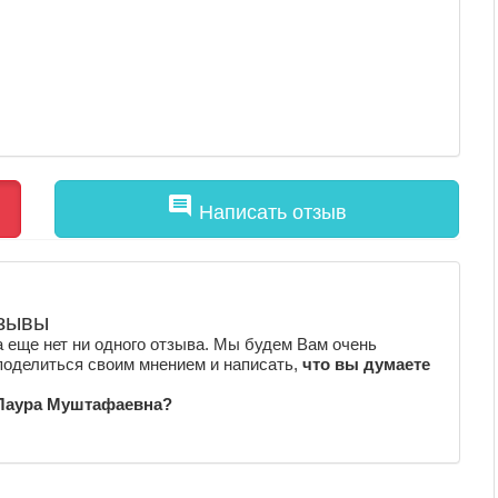
comment
Написать отзыв
зывы
 еще нет ни одного отзыва. Мы будем Вам очень
поделиться своим мнением и написать,
что вы думаете
 Лаура Муштафаевна?