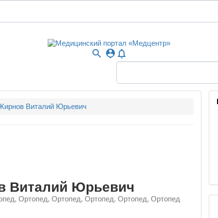
search
person_pin
notifications_none
Жирнов Виталий Юрьевич
в Виталий Юрьевич
опед, Ортопед, Ортопед, Ортопед, Ортопед, Ортопед