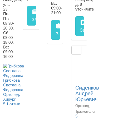
Вс:
ул.,
д. 9
09:00-
23
уточняйте
assignment
21:00
Пн-
Пт:
Запись на прием
заполнить форму онл
assignment
08:30-
assignment
20:30,
Запись на прием
Сб:
Запись на прием
заполнить
09:00-
18:00,
Вс:
09:00-
16:00
Грибкова
Светлана
Сиденков
Федоровна
Андрей
Ортопед,
Юрьевич
Хирург
5
1 отзыв
Ортопед,
Травматолог
5