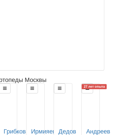
ртопеды Москвы
27 лет опыта
Грибкова
Ирмияев
Дедов
Андреев