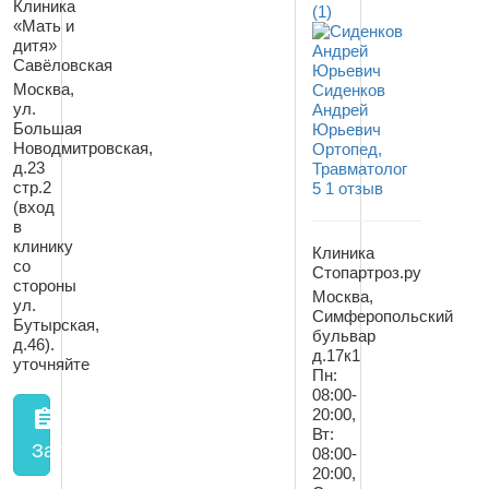
Клиника
(1)
«Мать и
дитя»
Савёловская
Москва,
Сиденков
ул.
Андрей
Большая
Юрьевич
Новодмитровская,
Ортопед,
д.23
Травматолог
стр.2
5
1 отзыв
(вход
в
клинику
Клиника
со
Стопартроз.ру
стороны
Москва,
ул.
Симферопольский
Бутырская,
бульвар
д.46).
д.17к1
уточняйте
Пн:
08:00-
20:00,
assignment
Вт:
Запись на прием
заполнить форму онлайн
08:00-
20:00,