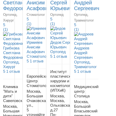
Светлана
Анисим
Сергей
Андрей
Федоровна
Асафович
Юрьевич
Сергеевич
Ортопед,
Стоматолог
Ортопед
Ортопед,
5
5
Хирург
Травматолог
(1)
(1)
5
5
(1)
(1)
Ирмияев
Дедов Сергей
Анисим
Юрьевич
Грибкова
Андреев
Асафович
Ортопед
Светлана
Андрей
Стоматолог
5
1 отзыв
Федоровна
Сергеевич
5
1 отзыв
Ортопед,
Ортопед,
Хирург
Травматолог
5
1 отзыв
5
1 отзыв
Институт
Европейский
пластической
Центр
хирургии и
Стоматологии
косметологии
Клиника
Медицинский
(ИПХиК)
"Мать и
Москва,
центр
дитя"
Большая
Москва,
Столица
Савеловская
Очаковская
Москва,
Москва,
ул.,
Ольховская
Москва,
Большой
5
д.27
Большая
Власьевский
уточняйте
Пн-
Новодмитровская
переулок,