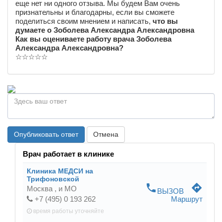
еще нет ни одного отзыва. Мы будем Вам очень
признательны и благодарны, если вы сможете
поделиться своим мнением и написать,
что вы
думаете о Зоболева Александра Александровна
Как вы оцениваете работу врача Зоболева
Александра Александровна?
☆
☆
☆
☆
☆
Опубликовать ответ
Отмена
Врач работает в клинике
Клиника МЕДСИ на
Трифоновской
phone
directions
Москва ,
и МО
ВЫЗОВ
+7 (495) 0 193 262
Маршрут
время работы
уточняйте