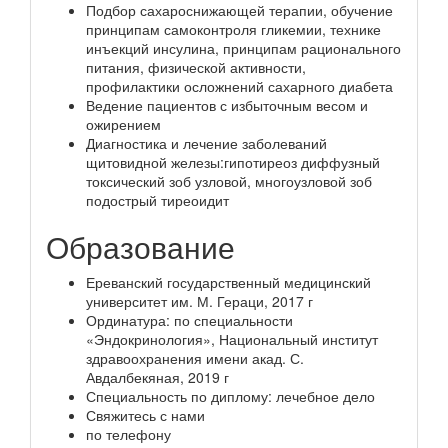
Подбор сахароснижающей терапии, обучение
принципам самоконтроля гликемии, технике
инъекций инсулина, принципам рационального
питания, физической активности,
профилактики осложнений сахарного диабета
Ведение пациентов с избыточным весом и
ожирением
Диагностика и лечение заболеваний
щитовидной железы:гипотиреоз диффузный
токсический зоб узловой, многоузловой зоб
подострый тиреоидит
Образование
Ереванский государственный медицинский
университет им. М. Гераци, 2017 г
Ординатура: по специальности
«Эндокринология», Национальный институт
здравоохранения имени акад. С.
Авдалбекяная, 2019 г
Специальность по диплому: лечебное дело
Свяжитесь с нами
по телефону