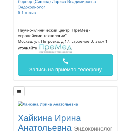
Лернер (Сипина) Лариса Владимировна
Эндокринолог
5
1 отзыв
Научно-клинический центр "ПреМед -
европейские технологии"
Москва, ул. Петровка, д.17, строение 3, этаж 1
уточняйте
call
Запись на прием
по телефону
Хайкина Ирина
Анатольевна
Эндокринолог