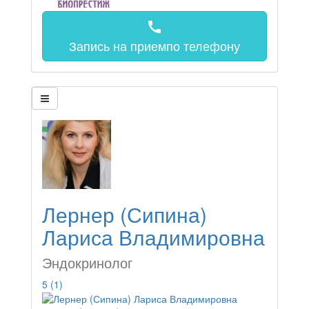
call
Запись на прием
по телефону
Лернер (Сипина)
Лариса Владимировна
Эндокринолог
5
(1)