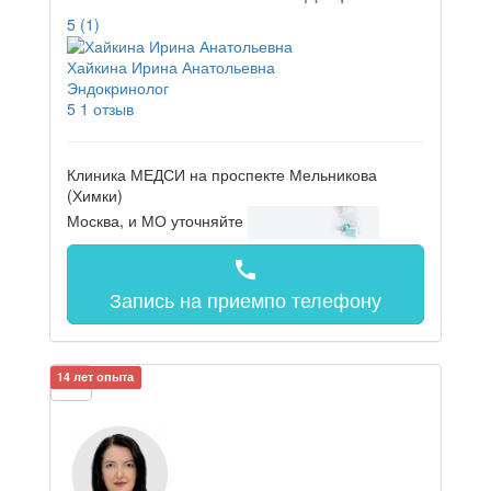
5
(1)
Хайкина Ирина Анатольевна
Эндокринолог
5
1 отзыв
Клиника МЕДСИ на проспекте Мельникова
(Химки)
Москва, и МО
уточняйте
call
Запись на прием
по телефону
14 лет опыта