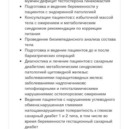
мужчин:дефицит тестостерона гинекомастия
Подготовка и ведение беременности у
пациенток с эндокринной патологией
Консультации пациентов:с избыточной массой
тела с ожирением и метаболическим
синдромом рекомендации по коррекции
питания
Проведение биоимпедансного анализа состава
тела
Подготовка и ведение пациентов до и после
бариатрических операций
Диагностика и лечение пациентов:с сахарным
диабетомс метаболическим синдромомс
патологией щитовидной железыс
заболеваниями паращитовидных железс
заболеваниями надпочечниковс
гипофизарными и гипоталамическими
нарушениямис остеопорозомс ожирением
Ведение пациентов с нарушением углеводного
обмена:нарушенная гликемия
натощакнарушенная толерантность к глюкозе
сахарный диабет 1 и 2 типа, в том числе во
время беременности гестационный сахарный
диабет