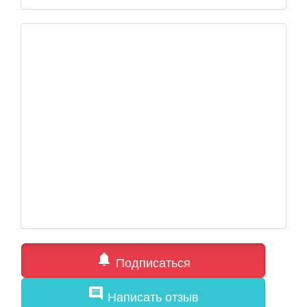
notifications
Подписаться
comment
Написать отзыв