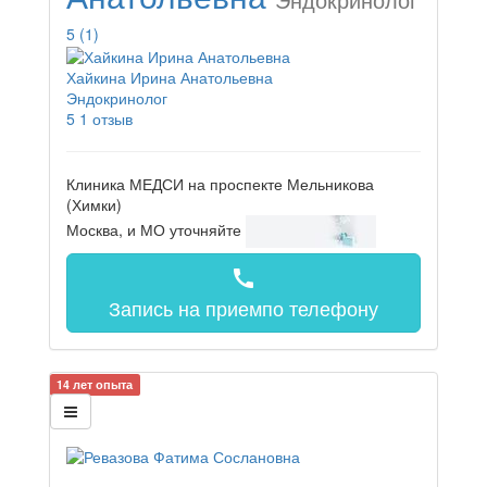
5
(1)
Хайкина Ирина Анатольевна
Эндокринолог
5
1 отзыв
Клиника МЕДСИ на проспекте Мельникова
(Химки)
Москва, и МО
уточняйте
call
Запись на прием
по телефону
14 лет опыта