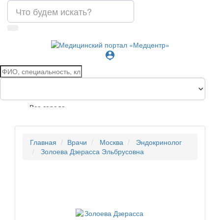
person_pin
Все города
Главная
Врачи
Москва
Эндокринолог
Золоева Дзерасса Эльбрусовна