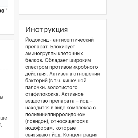
00
00
Инструкция
Йодоксид - антисептический
препарат. Блокирует
аминогруппы клеточных
белков. Обладает широким
спектром противомикробного
действия. Активен в отношении
бактерий (в т.ч. кишечной
палочки, золотистого
стафилококка. Активное
ем
вещество препарата – йод –
находится в виде комплекса с
поливинилпирролидоном
еще
(повидон), относящегося к
д
йодофорам, которые
связывают йод. Концентрация