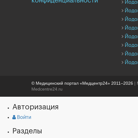
конфиденциальности
Йодо
Йодо
Йодо
Йодо
Йодо
Йодо
Йодо
Йодо
© Медицинский портал «Медцентр24» 2011–2026
| 
Medcentre24.ru
Авторизация
Войти
Разделы