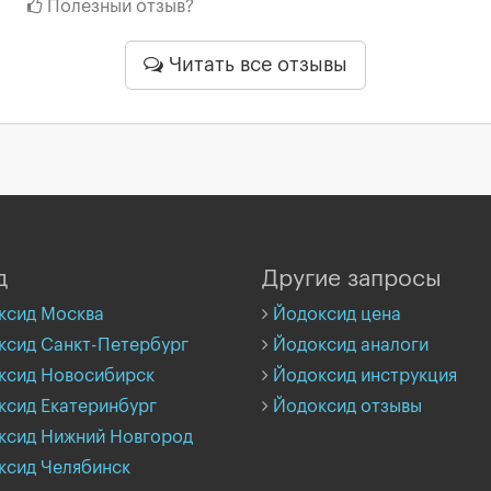
Полезный отзыв?
Читать все отзывы
д
Другие запросы
ксид Москва
Йодоксид цена
ксид Санкт-Петербург
Йодоксид аналоги
ксид Новосибирск
Йодоксид инструкция
ксид Екатеринбург
Йодоксид отзывы
ксид Нижний Новгород
ксид Челябинск