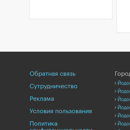
Обратная связь
Горо
Йодо
Сутрудничество
Йодо
Реклама
Йодо
Йодо
Условия пользования
Йодо
Политика
Йодо