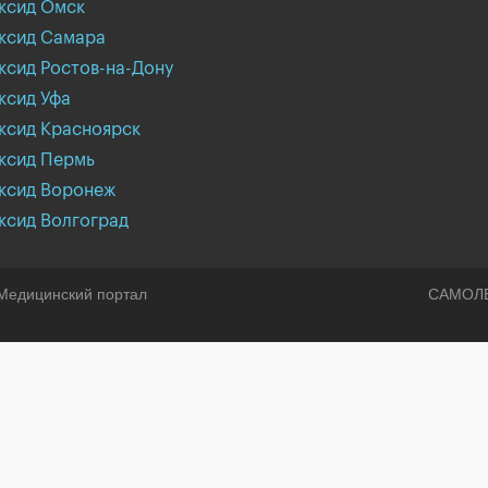
ксид Омск
ксид Самара
ксид Ростов-на-Дону
ксид Уфа
ксид Красноярск
ксид Пермь
ксид Воронеж
ксид Волгоград
Медицинский портал
САМОЛ