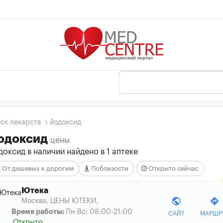
ск лекарств
йодоксид
одоксид
цены
оксид в наличии найдено в 1 аптеке
От дешевых к дорогим
Поблизости
Открыто сейчас
Ютека
public
directions
Москва, ЦЕНЫ ЮТЕКИ
,
Время работы:
Пн-Вс: 08:00-21:00
САЙТ
МАРШР
Открыто