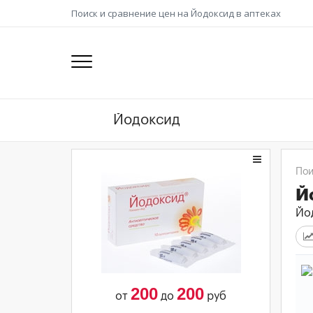
Поиск и сравнение цен на Йодоксид в аптеках
Пои
Й
Йод
200
200
от
до
руб