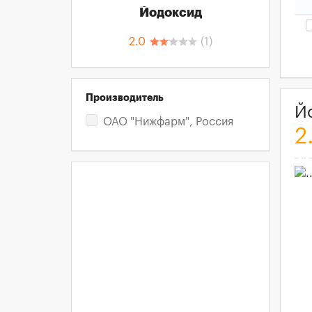
Йодоксид
2.0
(
1
)
Производитель
Й
ОАО "Нижфарм", Россия
2