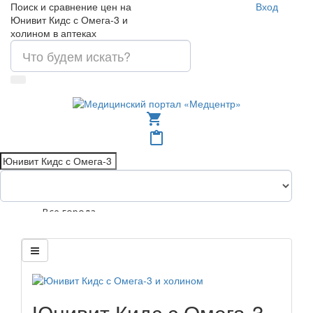
Поиск и сравнение цен на
Вход
Юнивит Кидс с Омега-3 и
холином в аптеках
shopping_cart
content_paste
Все города
Юнивит Кидс с Омега-3