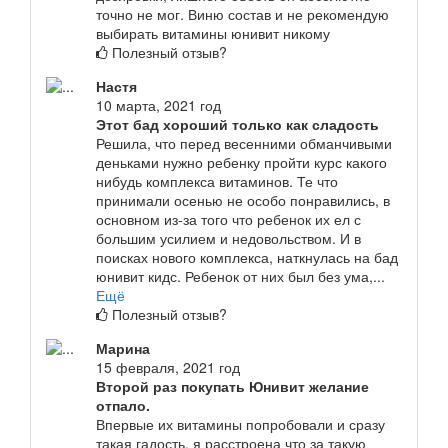
точно не мог. Виню состав и не рекомендую
выбирать витамины юнивит никому
Полезный отзыв?
Настя
10 марта, 2021 год
Этот бад хороший только как сладость
Решила, что перед весенними обманчивыми
деньками нужно ребенку пройти курс какого
нибудь комплекса витаминов. Те что
принимали осенью не особо понравились, в
основном из-за того что ребенок их ел с
большим усилием и недовольством. И в
поисках нового комплекса, наткнулась на бад
юнивит кидс. Ребенок от них был без ума,...
Ещё
Полезный отзыв?
Марина
15 февраля, 2021 год
Второй раз покупать Юнивит желание
отпало.
Впервые их витамины попробовали и сразу
такая гадость, я расстроена что за такую