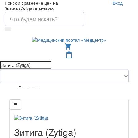
Поиск и сравнение цен на
Вход
Зитига (Zytiga) в аптеках
shopping_cart
content_paste
Все города
Зитига (Zytiga)