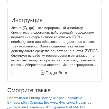
Инструкция
Зитига (Zytiga) – это пероральный ингибитор
биосинтеза андрогенов, действующий посредством
подавления ферментного комплекса CYP17,
необходимого для образования андрогенов во всех
трех источниках. Зитига содержит в качестве
действующего средства абиратерона ацетат. ZYTIGA
блокирует выработку тестостерона в организме, что
позволяет замедлить развитие рака предстательной
железы. Абиратерона ацетат in vivo превращается...
Подробнее
Смотрите также
Простатилен
Ригвир
Золадекс
Ервой
Касодекс
Винорельбин
Элигард
Билумид
Флутамид
Новантрон
Диферелин
Навельбин
Фторурацил
ФИРМАГОН