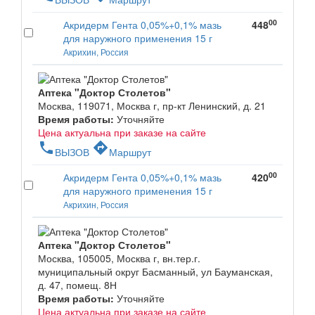
00
Акридерм Гента 0,05%+0,1% мазь
448
для наружного применения 15 г
Акрихин, Россия
Аптека "Доктор Столетов"
Москва, 119071, Москва г, пр-кт Ленинский, д. 21
Время работы:
Уточняйте
Цена актуальна при заказе на сайте
phone
directions
ВЫЗОВ
Маршрут
00
Акридерм Гента 0,05%+0,1% мазь
420
для наружного применения 15 г
Акрихин, Россия
Аптека "Доктор Столетов"
Москва, 105005, Москва г, вн.тер.г.
муниципальный округ Басманный, ул Бауманская,
д. 47, помещ. 8Н
Время работы:
Уточняйте
Цена актуальна при заказе на сайте