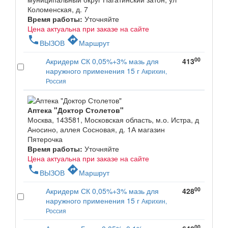
Коломенская, д. 7
Время работы:
Уточняйте
Цена актуальна при заказе на сайте
phone
directions
ВЫЗОВ
Маршрут
00
Акридерм СК 0,05%+3% мазь для
413
наружного применения 15 г
Акрихин,
Россия
Аптека "Доктор Столетов"
Москва, 143581, Московская область, м.о. Истра, д
Аносино, аллея Сосновая, д. 1А магазин
Пятерочка
Время работы:
Уточняйте
Цена актуальна при заказе на сайте
phone
directions
ВЫЗОВ
Маршрут
00
Акридерм СК 0,05%+3% мазь для
428
наружного применения 15 г
Акрихин,
Россия
00