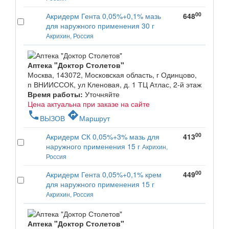
00
Акридерм Гента 0,05%+0,1% мазь
648
для наружного применения 30 г
Акрихин, Россия
Аптека "Доктор Столетов"
Москва, 143072, Московская область, г Одинцово,
п ВНИИССОК, ул Кленовая, д. 1 ТЦ Атлас, 2-й этаж
Время работы:
Уточняйте
Цена актуальна при заказе на сайте
phone
directions
ВЫЗОВ
Маршрут
00
Акридерм СК 0,05%+3% мазь для
413
наружного применения 15 г
Акрихин,
Россия
00
Акридерм Гента 0,05%+0,1% крем
449
для наружного применения 15 г
Акрихин, Россия
Аптека "Доктор Столетов"