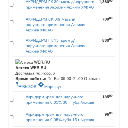
00
АКРИДЕРМ ГК 30г мазь д/наружного
1,360
применения Акрихин
Акрихин ХФК АО
00
АКРИДЕРМ СК 30г мазь д/
700
наружного применения Акрихин
Акрихин ХФК АО
00
АКРИДЕРМ ГК 15г крем д/
830
наружного применения Акрихин
Акрихин ХФК АО
Аптека WER.RU
Доставка по России
Время работы:
Пн-Вс: 09:00-21:00
Открыто
phone
directions
ВЫЗОВ
Маршрут
00
Акридерм крем для наружного
185
применения 0,05% 30 г туба
Акрихин
00
Акридерм крем для наружного
96
применения 0,05% туба 15 г
Акрихин