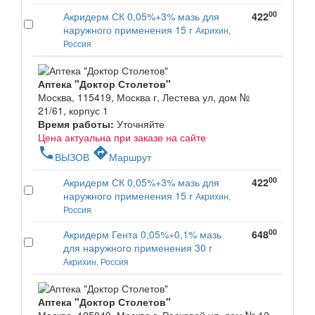
00
Акридерм СК 0,05%+3% мазь для
422
наружного применения 15 г
Акрихин,
Россия
Аптека "Доктор Столетов"
Москва, 115419, Москва г, Лестева ул, дом №
21/61, корпус 1
Время работы:
Уточняйте
Цена актуальна при заказе на сайте
phone
directions
ВЫЗОВ
Маршрут
00
Акридерм СК 0,05%+3% мазь для
422
наружного применения 15 г
Акрихин,
Россия
00
Акридерм Гента 0,05%+0,1% мазь
648
для наружного применения 30 г
Акрихин, Россия
Аптека "Доктор Столетов"