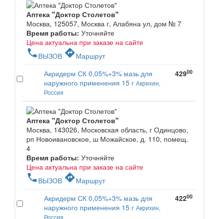
Аптека "Доктор Столетов"
Москва, 125057, Москва г, Алабяна ул, дом № 7
Время работы:
Уточняйте
Цена актуальна при заказе на сайте
phone
directions
ВЫЗОВ
Маршрут
00
Акридерм СК 0,05%+3% мазь для
429
наружного применения 15 г
Акрихин,
Россия
Аптека "Доктор Столетов"
Москва, 143026, Московская область, г Одинцово,
рп Новоивановское, ш Можайское, д. 110, помещ.
4
Время работы:
Уточняйте
Цена актуальна при заказе на сайте
phone
directions
ВЫЗОВ
Маршрут
00
Акридерм СК 0,05%+3% мазь для
422
наружного применения 15 г
Акрихин,
Россия