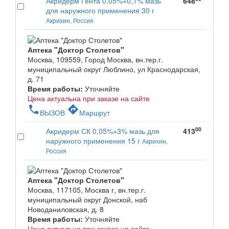
Акридерм Гента 0,05%+0,1% мазь
648
для наружного применения 30 г
Акрихин, Россия
Аптека "Доктор Столетов"
Москва, 109559, Город Москва, вн.тер.г.
муниципальный округ Люблино, ул Краснодарская,
д. 71
Время работы:
Уточняйте
Цена актуальна при заказе на сайте
phone
directions
ВЫЗОВ
Маршрут
00
Акридерм СК 0,05%+3% мазь для
413
наружного применения 15 г
Акрихин,
Россия
Аптека "Доктор Столетов"
Москва, 117105, Москва г, вн.тер.г.
муниципальный округ Донской, наб
Новоданиловская, д. 8
Время работы:
Уточняйте
Цена актуальна при заказе на сайте