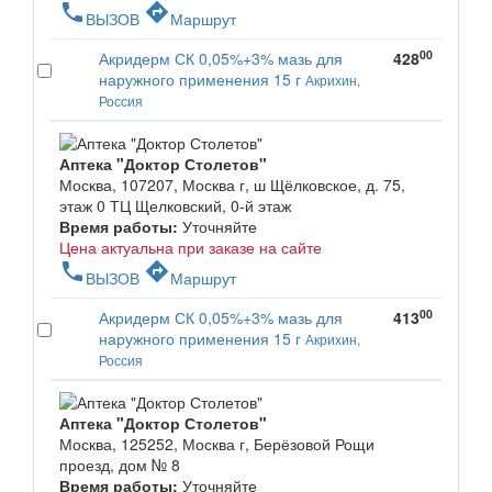
phone
directions
ВЫЗОВ
Маршрут
00
Акридерм СК 0,05%+3% мазь для
428
наружного применения 15 г
Акрихин,
Россия
Аптека "Доктор Столетов"
Москва, 107207, Москва г, ш Щёлковское, д. 75,
этаж 0 ТЦ Щелковский, 0-й этаж
Время работы:
Уточняйте
Цена актуальна при заказе на сайте
phone
directions
ВЫЗОВ
Маршрут
00
Акридерм СК 0,05%+3% мазь для
413
наружного применения 15 г
Акрихин,
Россия
Аптека "Доктор Столетов"
Москва, 125252, Москва г, Берёзовой Рощи
проезд, дом № 8
Время работы:
Уточняйте