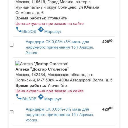
Москва, 119619, Город Москва, вн.тер.г.
муниципальный округ Солнцево, ул Юлиана
Семёнова, д. 6
Время работы:
Уточняйте
Цена актуальна при заказе на сайте
phone
directions
ВЫЗОВ
Маршрут
00
Акридерм СК 0,05%+3% мазь для
428
наружного применения 15 г
Акрихин,
Россия
Аптека "Доктор Столетов"
Москва, 142434, Московская область, р-н
Ногинский, М-7 50км + 400м Автодороги Волга, д. 5
Время работы:
Уточняйте
Цена актуальна при заказе на сайте
phone
directions
ВЫЗОВ
Маршрут
00
Акридерм СК 0,05%+3% мазь для
429
наружного применения 15 г
Акрихин,
Россия