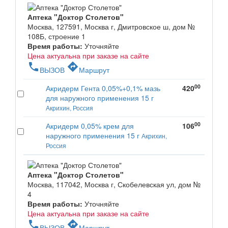
Аптека "Доктор Столетов"
Москва, 127591, Москва г, Дмитровское ш, дом №
108Б, строение 1
Время работы:
Уточняйте
Цена актуальна при заказе на сайте
phone
directions
ВЫЗОВ
Маршрут
00
Акридерм Гента 0,05%+0,1% мазь
420
для наружного применения 15 г
Акрихин, Россия
00
Акридерм 0,05% крем для
106
наружного применения 15 г
Акрихин,
Россия
Аптека "Доктор Столетов"
Москва, 117042, Москва г, Скобелевская ул, дом №
4
Время работы:
Уточняйте
Цена актуальна при заказе на сайте
phone
directions
ВЫЗОВ
Маршрут