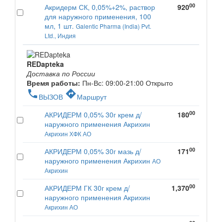
00
Акридерм СК, 0,05%+2%, раствор
920
для наружного применения, 100
мл, 1 шт.
Galentic Pharma (India) Pvt.
Ltd., Индия
REDapteka
Доставка по России
Время работы:
Пн-Вс: 09:00-21:00
Открыто
phone
directions
ВЫЗОВ
Маршрут
00
АКРИДЕРМ 0,05% 30г крем д/
180
наружного применения Акрихин
Акрихин ХФК АО
00
АКРИДЕРМ 0,05% 30г мазь д/
171
наружного применения Акрихин
АО
Акрихин
00
АКРИДЕРМ ГК 30г крем д/
1,370
наружного применения Акрихин
Акрихин АО