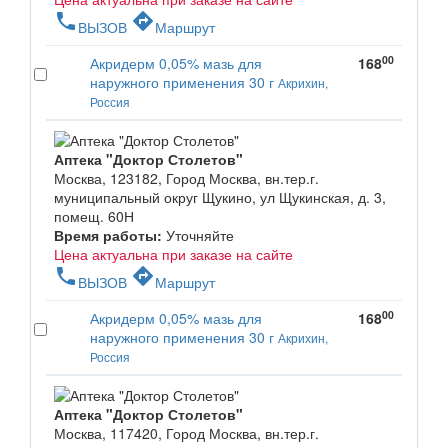
phone
directions
ВЫЗОВ
Маршрут
00
Акридерм 0,05% мазь для
168
наружного применения 30 г
Акрихин,
Россия
Аптека "Доктор Столетов"
Москва, 123182, Город Москва, вн.тер.г.
муниципальный округ Щукино, ул Щукинская, д. 3,
помещ. 60Н
Время работы:
Уточняйте
Цена актуальна при заказе на сайте
phone
directions
ВЫЗОВ
Маршрут
00
Акридерм 0,05% мазь для
168
наружного применения 30 г
Акрихин,
Россия
Аптека "Доктор Столетов"
Москва, 117420, Город Москва, вн.тер.г.