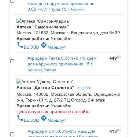
крем для наружного применения
0,05 г+0,1 г туба 15 г
Акрихин
Аптека "Самсон-Фарма"
Москва, 121552, Москва г, Ярцевская ул, дом № 32
Время работы:
Уточняйте
phone
directions
ВЫЗОВ
Маршрут
00
Акридерм Гента 0,05%+0,1% крем
449
для наружного применения 15 г
Акрихин, Россия
Аптека "Доктор Столетов"
еще 60
Москва, 143032, Московская область, Одинцовский
р-н, Горки-10 п, д. 27/2 ТЦ Огород, 2-й этаж
Время работы:
Уточняйте
Цена актуальна при заказе на сайте
phone
directions
ВЫЗОВ
Маршрут
00
Акридерм СК 0,05%+3% мазь для
413
наружного применения 15 г
Акрихин,