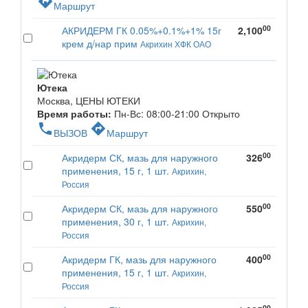
directions
Маршрут
00
АКРИДЕРМ ГК 0.05%+0.1%+1% 15г
2,100
крем д/нар прим
Акрихин ХФК ОАО
Ютека
Москва, ЦЕНЫ ЮТЕКИ
Время работы:
Пн-Вс: 08:00-21:00
Открыто
phone
directions
ВЫЗОВ
Маршрут
00
Акридерм СК, мазь для наружного
326
применения, 15 г, 1 шт.
Акрихин,
Россия
00
Акридерм СК, мазь для наружного
550
применения, 30 г, 1 шт.
Акрихин,
Россия
00
Акридерм ГК, мазь для наружного
400
применения, 15 г, 1 шт.
Акрихин,
Россия
00