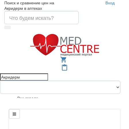
Поиск и сравнение цен на
Вход
Акридерм в аптеках
shopping_cart
content_paste
Все города