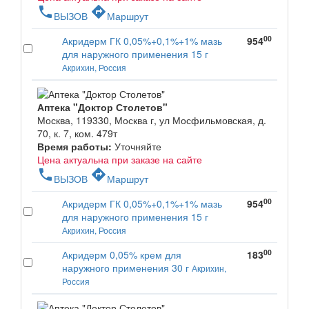
phone
directions
ВЫЗОВ
Маршрут
00
Акридерм ГК 0,05%+0,1%+1% мазь
954
для наружного применения 15 г
Акрихин, Россия
Аптека "Доктор Столетов"
Москва, 119330, Москва г, ул Мосфильмовская, д.
70, к. 7, ком. 479т
Время работы:
Уточняйте
Цена актуальна при заказе на сайте
phone
directions
ВЫЗОВ
Маршрут
00
Акридерм ГК 0,05%+0,1%+1% мазь
954
для наружного применения 15 г
Акрихин, Россия
00
Акридерм 0,05% крем для
183
наружного применения 30 г
Акрихин,
Россия