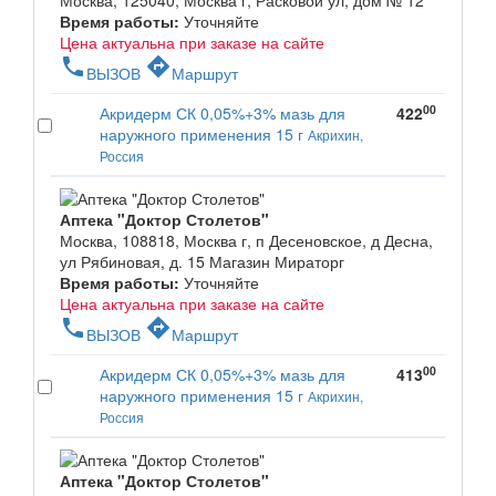
Москва, 125040, Москва г, Расковой ул, дом № 12
Время работы:
Уточняйте
Цена актуальна при заказе на сайте
phone
directions
ВЫЗОВ
Маршрут
00
Акридерм СК 0,05%+3% мазь для
422
наружного применения 15 г
Акрихин,
Россия
Аптека "Доктор Столетов"
Москва, 108818, Москва г, п Десеновское, д Десна,
ул Рябиновая, д. 15 Магазин Мираторг
Время работы:
Уточняйте
Цена актуальна при заказе на сайте
phone
directions
ВЫЗОВ
Маршрут
00
Акридерм СК 0,05%+3% мазь для
413
наружного применения 15 г
Акрихин,
Россия
Аптека "Доктор Столетов"