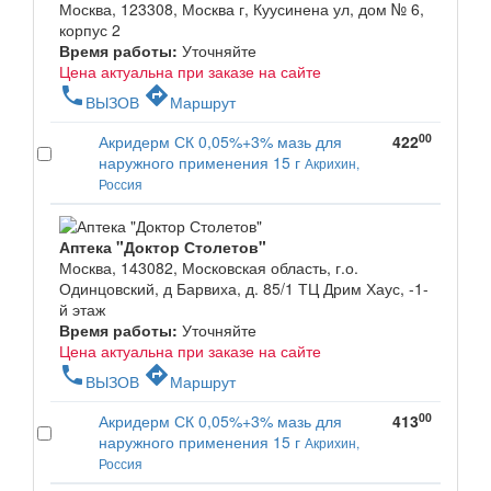
Москва, 123308, Москва г, Куусинена ул, дом № 6,
корпус 2
Время работы:
Уточняйте
Цена актуальна при заказе на сайте
phone
directions
ВЫЗОВ
Маршрут
00
Акридерм СК 0,05%+3% мазь для
422
наружного применения 15 г
Акрихин,
Россия
Аптека "Доктор Столетов"
Москва, 143082, Московская область, г.о.
Одинцовский, д Барвиха, д. 85/1 ТЦ Дрим Хаус, -1-
й этаж
Время работы:
Уточняйте
Цена актуальна при заказе на сайте
phone
directions
ВЫЗОВ
Маршрут
00
Акридерм СК 0,05%+3% мазь для
413
наружного применения 15 г
Акрихин,
Россия