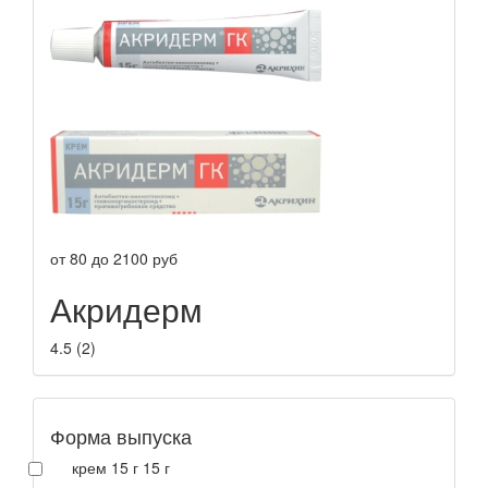
от
80
до
2100
руб
Акридерм
4.5
(
2
)
Форма выпуска
крем 15 г 15 г