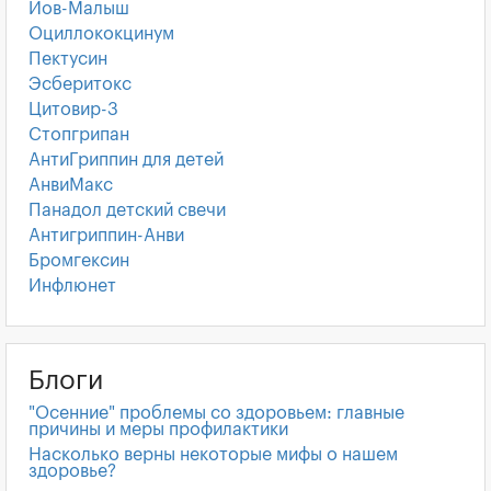
Иов-Малыш
Оциллококцинум
Пектусин
Эсберитокс
Цитовир-3
Стопгрипан
АнтиГриппин для детей
АнвиМакс
Панадол детский свечи
Антигриппин-Анви
Бромгексин
Инфлюнет
Блоги
"Осенние" проблемы со здоровьем: главные
причины и меры профилактики
Насколько верны некоторые мифы о нашем
здоровье?