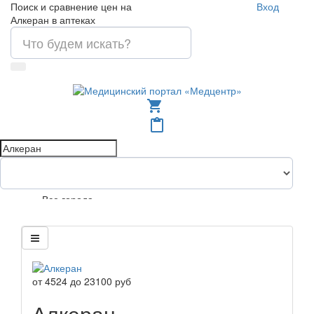
Поиск и сравнение цен на
Вход
Алкеран в аптеках
shopping_cart
content_paste
Все города
от
4524
до
23100
руб
Алкеран