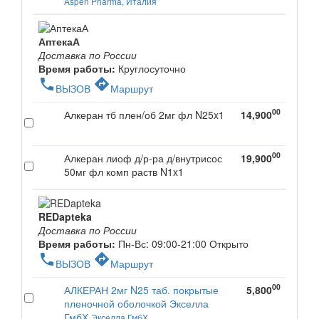
Aspen Pharma, Италия
АптекаА
Доставка по России
Время работы:
Круглосуточно
phone
directions
ВЫЗОВ
Маршрут
00
Алкеран тб плен/об 2мг фл N25x1
14,900
00
Алкеран лиоф д/р-ра д/внутрисос
19,900
50мг фл комп раств N1x1
REDapteka
Доставка по России
Время работы:
Пн-Вс: 09:00-21:00
Открыто
phone
directions
ВЫЗОВ
Маршрут
00
АЛКЕРАН 2мг N25 таб. покрытые
5,800
пленочной оболочкой Экселла
ГмбХ
Экселла ГмбХ