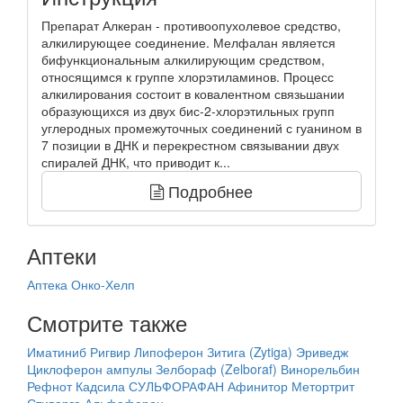
Препарат Алкеран - противоопухолевое средство,
алкилирующее соединение. Мелфалан является
бифункциональным алкилирующим средством,
относящимся к группе хлорэтиламинов. Процесс
алкилирования состоит в ковалентном связьшании
образующихся из двух бис-2-хлорэтильных групп
углеродных промежуточных соединений с гуанином в
7 позиции в ДНК и перекрестном связывании двух
спиралей ДНК, что приводит к...
Подробнее
Аптеки
Аптека Онко-Хелп
Смотрите также
Иматиниб
Ригвир
Липоферон
Зитига (Zytiga)
Эриведж
Циклоферон ампулы
Зелбораф (Zelboraf)
Винорельбин
Рефнот
Кадсила
СУЛЬФОРАФАН
Афинитор
Метортрит
Стиварга
Альфаферон