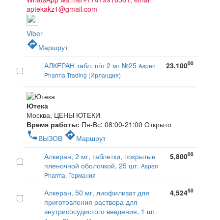
aptekakz1@gmail.com
Viber
directions
Маршрут
00
АЛКЕРАН табл. п/о 2 мг №25
23,100
Aspen
Pharma Trading (Ирландия)
Ютека
Москва, ЦЕНЫ ЮТЕКИ
Время работы:
Пн-Вс: 08:00-21:00
Открыто
phone
directions
ВЫЗОВ
Маршрут
00
Алкеран, 2 мг, таблетки, покрытые
5,800
пленочной оболочкой, 25 шт.
Aspen
Pharma, Германия
50
Алкеран, 50 мг, лиофилизат для
4,524
приготовления раствора для
внутрисосудистого введения, 1 шт.