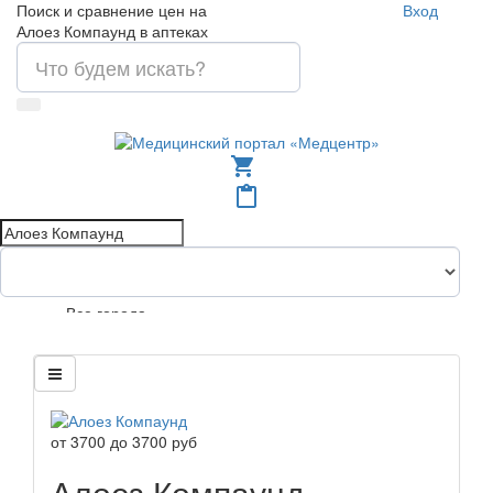
Поиск и сравнение цен на
Вход
Алоез Компаунд в аптеках
shopping_cart
content_paste
Все города
от
3700
до
3700
руб
Алоез Компаунд