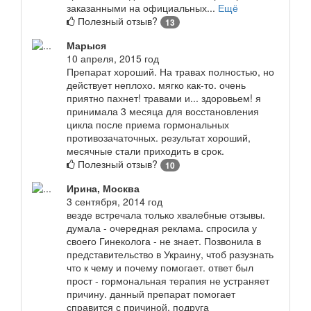
заказанными на официальных...
Ещё
Полезный отзыв?
13
Марыся
10 апреля, 2015 год
Препарат хороший. На травах полностью, но
действует неплохо. мягко как-то. очень
приятно пахнет! травами и... здоровьем! я
принимала 3 месяца для восстановления
цикла после приема гормональных
противозачаточных. результат хороший,
месячные стали приходить в срок.
Полезный отзыв?
10
Ирина, Москва
3 сентября, 2014 год
везде встречала только хвалебные отзывы.
думала - очередная реклама. спросила у
своего Гинеколога - не знает. Позвонила в
представительство в Украину, чтоб разузнать
что к чему и почему помогает. ответ был
прост - гормональная терапия не устраняет
причину. данный препарат помогает
справится с причиной. подруга