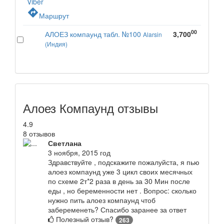
Viber
directions
Маршрут
00
АЛОЕЗ компаунд табл. №100
3,700
Alarsin
(Индия)
Алоез Компаунд отзывы
4.9
8 отзывов
Светлана
3 ноября, 2015 год
Здравствуйте , подскажите пожалуйста, я пью
алоез компаунд уже 3 цикл своих месячных
по схеме 2т*2 раза в день за 30 Мин после
еды , но беременности нет . Вопрос: сколько
нужно пить алоез компаунд чтоб
забеременеть? Спасибо заранее за ответ
Полезный отзыв?
263