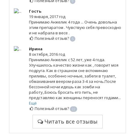
Полезный отзыв?
9
Гость
19 января, 2017 год
Принимаю Анжелик 4 года ... Очень довольна
этим препаратом . Чувствую себя превосходно
и не набрала в весе .
Полезный отзыв?
5
Ирина
8 октября, 2016 год
Принимаю Анжелик с 52 лет, уже 4 года.
Улучшилось качество жизни как , говорит моя
подруга. Как в страшном сне вспоминаю
приливы, особенно ночные, забеги в туалет,
обмахивания веером-раза 3-4 за ночь.После
бессонной ночи идешь как зомби на
работу,.Боюсь бросать его пить, не
представляю как женщины переносят годами...
Ещё
Полезный отзыв?
22
Читать все отзывы