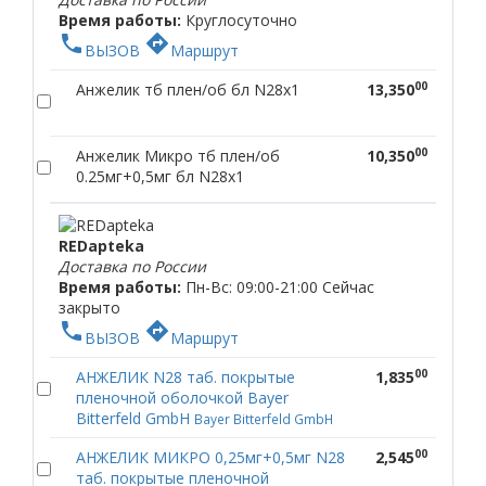
Время работы:
Круглосуточно
phone
directions
ВЫЗОВ
Маршрут
00
Анжелик тб плен/об бл N28x1
13,350
00
Анжелик Микро тб плен/об
10,350
0.25мг+0,5мг бл N28x1
REDapteka
Доставка по России
Время работы:
Пн-Вс: 09:00-21:00
Сейчас
закрыто
phone
directions
ВЫЗОВ
Маршрут
00
АНЖЕЛИК N28 таб. покрытые
1,835
пленочной оболочкой Bayer
Bitterfeld GmbH
Bayer Bitterfeld GmbH
00
АНЖЕЛИК МИКРО 0,25мг+0,5мг N28
2,545
таб. покрытые пленочной