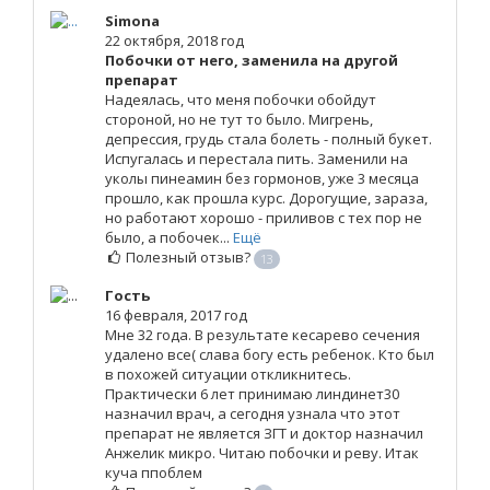
Simona
22 октября, 2018 год
Побочки от него, заменила на другой
препарат
Надеялась, что меня побочки обойдут
стороной, но не тут то было. Мигрень,
депрессия, грудь стала болеть - полный букет.
Испугалась и перестала пить. Заменили на
уколы пинеамин без гормонов, уже 3 месяца
прошло, как прошла курс. Дорогущие, зараза,
но работают хорошо - приливов с тех пор не
было, а побочек...
Ещё
Полезный отзыв?
13
Гость
16 февраля, 2017 год
Мне 32 года. В результате кесарево сечения
удалено все( слава богу есть ребенок. Кто был
в похожей ситуации откликнитесь.
Практически 6 лет принимаю линдинет30
назначил врач, а сегодня узнала что этот
препарат не является ЗГТ и доктор назначил
Анжелик микро. Читаю побочки и реву. Итак
куча ппоблем