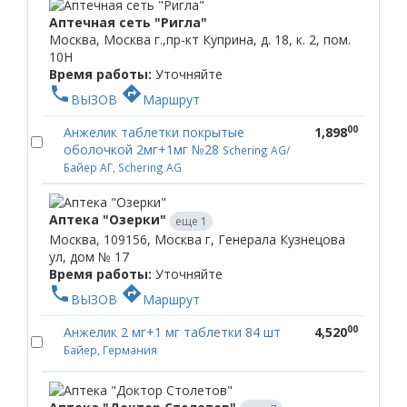
Аптечная сеть "Ригла"
Москва, Москва г.,пр-кт Куприна, д. 18, к. 2, пом.
10Н
Время работы:
Уточняйте
phone
directions
ВЫЗОВ
Маршрут
00
Анжелик таблетки покрытые
1,898
оболочкой 2мг+1мг №28
Schering AG/
Байер АГ, Schering AG
Аптека "Озерки"
еще 1
Москва, 109156, Москва г, Генерала Кузнецова
ул, дом № 17
Время работы:
Уточняйте
phone
directions
ВЫЗОВ
Маршрут
00
Анжелик 2 мг+1 мг таблетки 84 шт
4,520
Байер, Германия