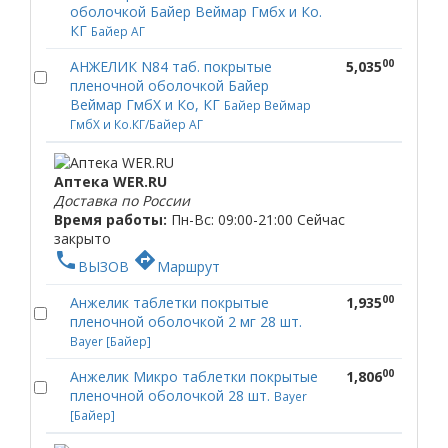
оболочкой Байер Веймар Гмбх и Ко.
КГ
Байер АГ
00
АНЖЕЛИК N84 таб. покрытые
5,035
пленочной оболочкой Байер
Веймар ГмбХ и Ко, КГ
Байер Веймар
ГмбХ и Ко.КГ/Байер АГ
Аптека WER.RU
Доставка по России
Время работы:
Пн-Вс: 09:00-21:00
Сейчас
закрыто
phone
directions
ВЫЗОВ
Маршрут
00
Анжелик таблетки покрытые
1,935
пленочной оболочкой 2 мг 28 шт.
Bayer [Байер]
00
Анжелик Микро таблетки покрытые
1,806
пленочной оболочкой 28 шт.
Bayer
[Байер]