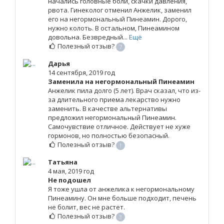
начались головные боли, скачки давления,
рвота. Гинеколог отменил Анжелик, заменил
его на негормональный Пинеамин. Дорого,
нужно колоть. В остальном, Пинеамином
довольна. Безвредный...
Ещё
Полезный отзыв?
7
Дарья
14 сентября, 2019 год
Заменила на негормональный Пинеамин
Анжелик пила долго (5 лет). Врач сказал, что из-
за длительного приема лекарство нужно
заменить. В качестве альтернативы
предложил негормональный Пинеамин.
Самочувствие отличное. Действует не хуже
гормонов, но полностью безопасный.
Полезный отзыв?
1
Татьяна
4 мая, 2019 год
Не подошел
Я тоже ушла от анжелика к негормональному
Пинеамину. Он мне больше подходит, печень
не болит, вес не растет.
Полезный отзыв?
3