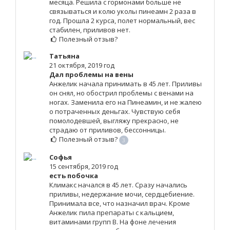
месяца. Решила с гормонами больше не
связываться и колю уколы пинеамн 2 раза в
год. Прошла 2 курса, полет нормальный, вес
стабилен, приливов нет.
Полезный отзыв?
Татьяна
21 октября, 2019 год
Дал проблемы на вены
Анжелик начала принимать в 45 лет. Приливы
он снял, но обострил проблемы с венами на
ногах. Заменила его на Пинеамин, и не жалею
о потраченных деньгах. Чувствую себя
помолодевшей, выгляжу прекрасно, не
страдаю от приливов, бессонницы.
Полезный отзыв?
3
Софья
15 сентября, 2019 год
есть побочка
Климакс начался в 45 лет. Сразу начались
приливы, недержание мочи, сердцебиение.
Принимала все, что назначил врач. Кроме
Анжелик пила препараты с кальцием,
витаминами групп В. На фоне лечения