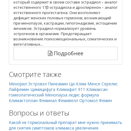
который содержит в своем составе эстрадиол – аналог
естественного 17β-эстрадиола и дроспиренон – аналог
естественного прогестагена. Они восполняют
дефицит женских половых гормонов, возникающий
при менопаузе, кастрации, гипогонадизме, истощении
яичников. Эстрадиол нормализует уровень
эстрогенов в организме. Предотвращает
возникновение психоэмоциональных, соматических и
вегетативных...
Подробнее
Смотрите также
Менорил
Эстровэл
Пинеамин
Ци-Клим
Менсе
Серелис
Лайфемин
Цимицифуга
Климафит 911
Климаксан
гомеопатический
Менопауза ледис формула
Климактоплан
Феминал
Фемивелл
Ортомол Фемин
Вопросы и ответы
Какой не гормональный препарат мне нужно принимать
для снятия симптомов климакса увеличения