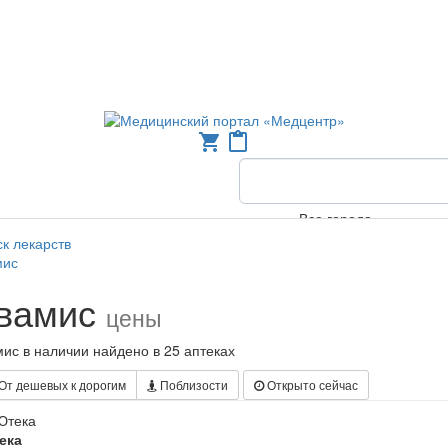
shopping_cart
content_paste
Все города
к лекарств
мис
вамис
цены
ис в наличии найдено в 25 аптеках
От дешевых к дорогим
Поблизости
Открыто сейчас
ека