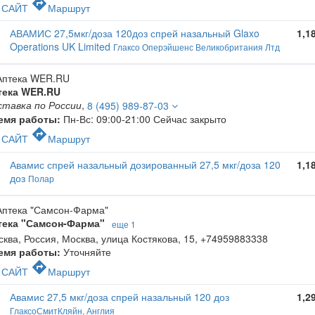
c
directions
САЙТ
Маршрут
АВАМИС 27,5мкг/доза 120доз спрей назальный Glaxo
1,1
Operations UK Limited
Глаксо Оперэйшенс Великобритания Лтд
тека WER.RU
ставка по России
,
8 (495) 989-87-03
емя работы:
Пн-Вс: 09:00-21:00
Сейчас закрыто
c
directions
САЙТ
Маршрут
Авамис спрей назальный дозированный 27,5 мкг/доза 120
1,1
доз
Полар
тека "Самсон-Фарма"
еще 1
ква, Россия, Москва, улица Костякова, 15
,
+74959883338
емя работы:
Уточняйте
c
directions
САЙТ
Маршрут
Авамис 27,5 мкг/доза спрей назальный 120 доз
1,2
ГлаксоСмитКляйн, Англия