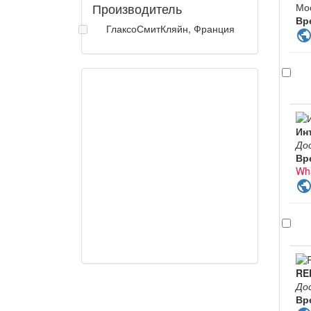
Производитель
Мо
Вр
ГлаксоСмитКляйн, Франция
publi
Ин
До
Вр
Wh
publi
RE
До
Вр