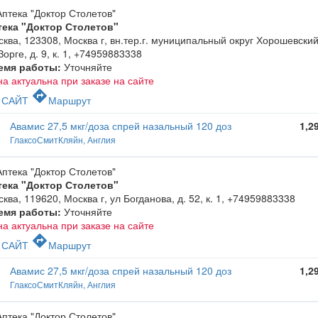
тека "Доктор Столетов"
ква, 123308, Москва г, вн.тер.г. муниципальный округ Хорошевский
Зорге, д. 9, к. 1
,
+74959883338
емя работы:
Уточняйте
а актуальна при заказе на сайте
c
directions
САЙТ
Маршрут
Авамис 27,5 мкг/доза спрей назальный 120 доз
1,2
ГлаксоСмитКляйн, Англия
тека "Доктор Столетов"
ква, 119620, Москва г, ул Богданова, д. 52, к. 1
,
+74959883338
емя работы:
Уточняйте
а актуальна при заказе на сайте
c
directions
САЙТ
Маршрут
Авамис 27,5 мкг/доза спрей назальный 120 доз
1,2
ГлаксоСмитКляйн, Англия