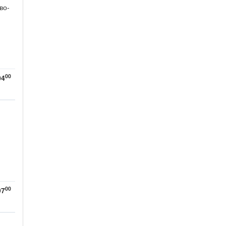
во-
00
04
00
97