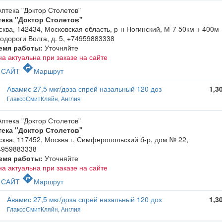
тека "Доктор Столетов"
ква, 142434, Московская область, р-н Ногинский, М-7 50км + 400м
одороги Волга, д. 5
,
+74959883338
емя работы:
Уточняйте
а актуальна при заказе на сайте
c
directions
САЙТ
Маршрут
Авамис 27,5 мкг/доза спрей назальный 120 доз
1,3
ГлаксоСмитКляйн, Англия
тека "Доктор Столетов"
ква, 117452, Москва г, Симферопольский б-р, дом № 22
,
4959883338
емя работы:
Уточняйте
а актуальна при заказе на сайте
c
directions
САЙТ
Маршрут
Авамис 27,5 мкг/доза спрей назальный 120 доз
1,3
ГлаксоСмитКляйн, Англия