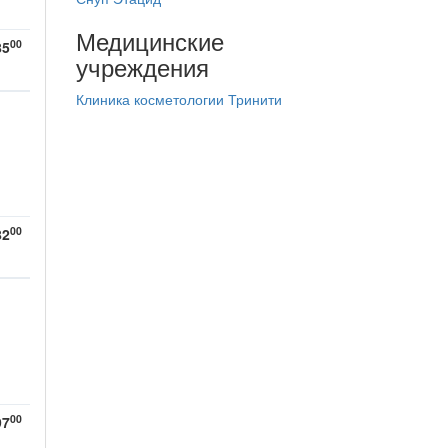
Медицинские
00
85
учреждения
Клиника косметологии Тринити
00
82
00
97