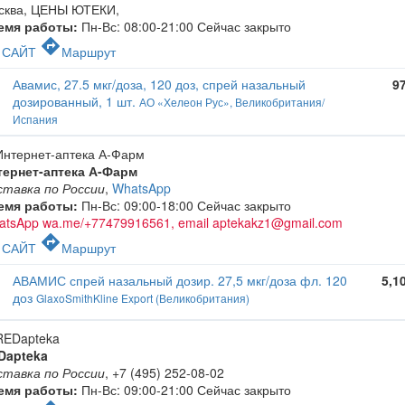
сква, ЦЕНЫ ЮТЕКИ
,
емя работы:
Пн-Вс: 08:00-21:00
Сейчас закрыто
c
directions
САЙТ
Маршрут
Авамис, 27.5 мкг/доза, 120 доз, спрей назальный
9
дозированный, 1 шт.
АО «Хелеон Рус», Великобритания/
Испания
тернет-аптека А-Фарм
ставка по России
,
WhatsApp
емя работы:
Пн-Вс: 09:00-18:00
Сейчас закрыто
atsApp wa.me/+77479916561, email aptekakz1@gmail.com
c
directions
САЙТ
Маршрут
АВАМИС спрей назальный дозир. 27,5 мкг/доза фл. 120
5,1
доз
GlaxoSmithKline Export (Великобритания)
Dapteka
ставка по России
,
+7 (495) 252-08-02
емя работы:
Пн-Вс: 09:00-21:00
Сейчас закрыто