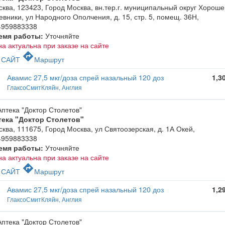
ква, 123423, Город Москва, вн.тер.г. муниципальный округ Хороше
вники, ул Народного Ополчения, д. 15, стр. 5, помещ. 36Н
,
4959883338
емя работы:
Уточняйте
а актуальна при заказе на сайте
c
directions
САЙТ
Маршрут
Авамис 27,5 мкг/доза спрей назальный 120 доз
1,3
ГлаксоСмитКляйн, Англия
тека "Доктор Столетов"
ква, 111675, Город Москва, ул Святоозерская, д. 1А Окей
,
4959883338
емя работы:
Уточняйте
а актуальна при заказе на сайте
c
directions
САЙТ
Маршрут
Авамис 27,5 мкг/доза спрей назальный 120 доз
1,2
ГлаксоСмитКляйн, Англия