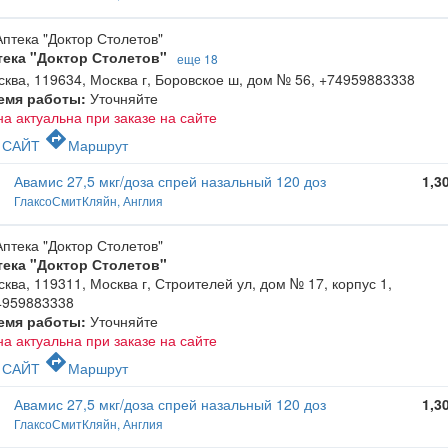
тека "Доктор Столетов"
еще 18
ква, 119634, Москва г, Боровское ш, дом № 56
,
+74959883338
емя работы:
Уточняйте
а актуальна при заказе на сайте
c
directions
САЙТ
Маршрут
Авамис 27,5 мкг/доза спрей назальный 120 доз
1,3
ГлаксоСмитКляйн, Англия
тека "Доктор Столетов"
ква, 119311, Москва г, Строителей ул, дом № 17, корпус 1
,
4959883338
емя работы:
Уточняйте
а актуальна при заказе на сайте
c
directions
САЙТ
Маршрут
Авамис 27,5 мкг/доза спрей назальный 120 доз
1,3
ГлаксоСмитКляйн, Англия