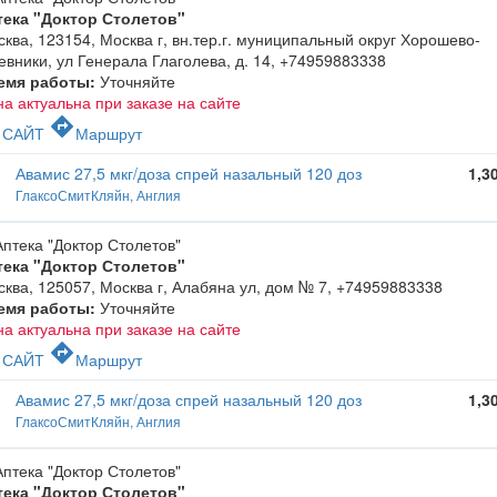
тека "Доктор Столетов"
ква, 123154, Москва г, вн.тер.г. муниципальный округ Хорошево-
вники, ул Генерала Глаголева, д. 14
,
+74959883338
емя работы:
Уточняйте
а актуальна при заказе на сайте
c
directions
САЙТ
Маршрут
Авамис 27,5 мкг/доза спрей назальный 120 доз
1,3
ГлаксоСмитКляйн, Англия
тека "Доктор Столетов"
ква, 125057, Москва г, Алабяна ул, дом № 7
,
+74959883338
емя работы:
Уточняйте
а актуальна при заказе на сайте
c
directions
САЙТ
Маршрут
Авамис 27,5 мкг/доза спрей назальный 120 доз
1,3
ГлаксоСмитКляйн, Англия
тека "Доктор Столетов"