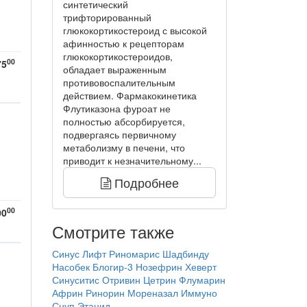
синтетический
трифторированный
глюкокортикостероид с высокой
афинностью к рецепторам
глюкокортикостероидов,
00
75
обладает выраженным
противовоспалительным
действием. Фармакокинетика
Флутиказона фуроат не
полностью абсорбируется,
подвергаясь первичному
метаболизму в печени, что
приводит к незначительному...
Подробнее
00
00
Смотрите также
Синус Лифт
Риномарис
Шадбинду
Насобек
Блогир-3
Нозефрин
Хеверт
Синуситис
Отривин
Цетрин
Флумарин
Африн
Ринорин
Мореназал Иммуно
Снуп
Этацид