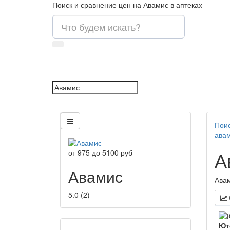
Поиск и сравнение цен на Авамис в аптеках
Поис
ава
А
от
975
до
5100
руб
Авамис
Авам
5.0
(
2
)
Ют