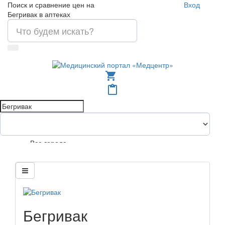
Поиск и сравнение цен на
Вход
Бегривак в аптеках
shopping_cart
content_paste
Все города
Бегривак