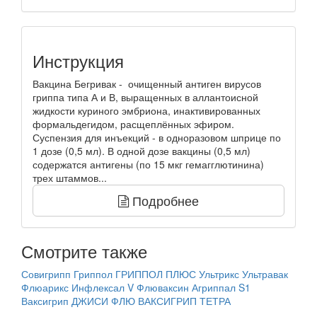
Инструкция
Вакцина Бегривак - очищенный антиген вирусов
гриппа типа А и В, выращенных в аллантоисной
жидкости куриного эмбриона, инактивированных
формальдегидом, расщеплённых эфиром.
Суспензия для инъекций - в одноразовом шприце по
1 дозе (0,5 мл). В одной дозе вакцины (0,5 мл)
содержатся антигены (по 15 мкг гемагглютинина)
трех штаммов...
Подробнее
Смотрите также
Совигрипп
Гриппол
ГРИППОЛ ПЛЮС
Ультрикс
Ультравак
Флюарикс
Инфлексал V
Флюваксин
Агриппал S1
Ваксигрип
ДЖИСИ ФЛЮ
ВАКСИГРИП ТЕТРА