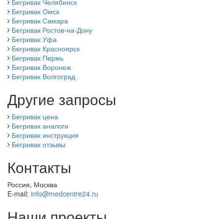
Бегривак Челябинск
Бегривак Омск
Бегривак Самара
Бегривак Ростов-на-Дону
Бегривак Уфа
Бегривак Красноярск
Бегривак Пермь
Бегривак Воронеж
Бегривак Волгоград
Другие запросы
Бегривак цена
Бегривак аналоги
Бегривак инструкция
Бегривак отзывы
Контакты
Россия, Москва
E-mail:
info@medcentre24.ru
Наши проекты