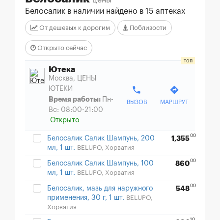
цены
Белосалик в наличии найдено в 15 аптеках
От дешевых к дорогим
Поблизости
Открыто сейчас
Ютека
Москва, ЦЕНЫ
phone
directions
ЮТЕКИ
Время работы:
Пн-
ВЫЗОВ
МАРШРУТ
Вс: 08:00-21:00
Открыто
00
Белосалик Салик Шампунь, 200
1,355
мл, 1 шт.
BELUPO, Хорватия
00
Белосалик Салик Шампунь, 100
860
мл, 1 шт.
BELUPO, Хорватия
00
Белосалик, мазь для наружного
548
применения, 30 г, 1 шт.
BELUPO,
Хорватия
10