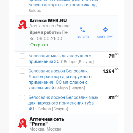
Белупо лекартсва и косметика дд
Belupo
Аптека WER.RU
Доставка по России
phone
directions
Время работы:
Пн-
ВЫЗОВ
МАРШРУТ
Вс: 09:00-21:00
Открыто
00
Белосалик мазь для наружного
711
применения 30 г
Belupo [Белупо]
00
Белосалик лосьон Белосалик
1,264
Лосьон раствор для наружного
применения 100 мл флакон с
капельницей
Belupo [Белупо]
00
Белосалик лосьон Белосалик мазь
811
для наружного применения туба
40 г
Belupo [Белупо]
Аптечная сеть
"Ригла"
Москва, Москва