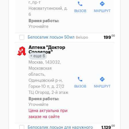
г.,пр-т
phone
directions
Нововатутинский, д.
ВЫЗОВ
МАРШРУТ
6
Время работы:
Уточняйте
00
Белосалик лосьон 50мл
Belupo
199
Аптека "Доктор
Столетов"
еще 6
Москва, 143032,
Московская
область,
phone
directions
Одинцовский р-н,
Горки-10 п, д. 27/2
ВЫЗОВ
МАРШРУТ
ТЦ Огород, 2-й этаж
Время работы:
Уточняйте
Цена актуальна при
заказе на сайте
00
Белосалик лосьон для наружного
1,129