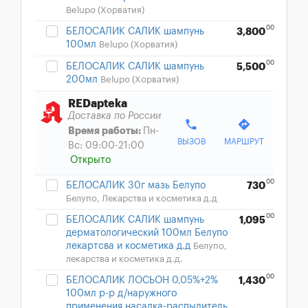
Belupo (Хорватия)
00
БЕЛОСАЛИК САЛИК шампунь
3,800
100мл
Belupo (Хорватия)
00
БЕЛОСАЛИК САЛИК шампунь
5,500
200мл
Belupo (Хорватия)
REDapteka
Доставка по России
phone
directions
Время работы:
Пн-
ВЫЗОВ
МАРШРУТ
Вс: 09:00-21:00
Открыто
00
БЕЛОСАЛИК 30г мазь Белупо
730
Белупо, Лекарства и косметика д.д
00
БЕЛОСАЛИК САЛИК шампунь
1,095
дерматологический 100мл Белупо
лекартсва и косметика д.д
Белупо,
лекарства и косметика д.д.
00
БЕЛОСАЛИК ЛОСЬОН 0,05%+2%
1,430
100мл р-р д/наружного
применения насадка-распылитель