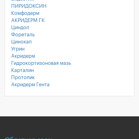
ПИРИДОКСИН
Комфодерм
АКРИДЕРМ ГК
Циндол
Фореталь
Цинокап
Угрин
Акридерм
Гидрокортизоновая мазь
Карталин
Протопик
Акридерм Гента