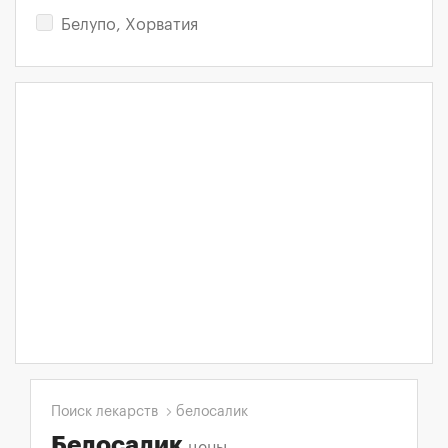
Белупо, Хорватия
Поиск лекарств
белосалик
Белосалик