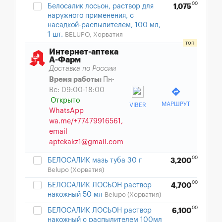
00
Белосалик лосьон, раствор для
1,075
наружного применения, с
насадкой-распылителем, 100 мл,
1 шт.
BELUPO, Хорватия
Интернет-аптека
А-Фарм
Доставка по России
Время работы:
Пн-
Вс: 09:00-18:00
directions
Открыто
МАРШРУТ
VIBER
WhatsApp
wa.me/+77479916561,
email
aptekakz1@gmail.com
00
БЕЛОСАЛИК мазь туба 30 г
3,200
Belupo (Хорватия)
00
БЕЛОСАЛИК ЛОСЬОН раствор
4,700
накожный 50 мл
Belupo (Хорватия)
00
БЕЛОСАЛИК ЛОСЬОН раствор
6,100
накожный с распылителем 100мл