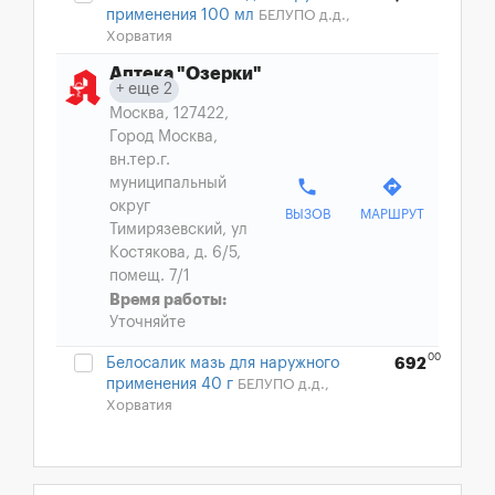
применения 100 мл
БЕЛУПО д.д.,
Хорватия
Аптека "Озерки"
еще 2
Москва, 127422,
Город Москва,
вн.тер.г.
муниципальный
phone
directions
округ
ВЫЗОВ
МАРШРУТ
Тимирязевский, ул
Костякова, д. 6/5,
помещ. 7/1
Время работы:
Уточняйте
00
Белосалик мазь для наружного
692
применения 40 г
БЕЛУПО д.д.,
Хорватия