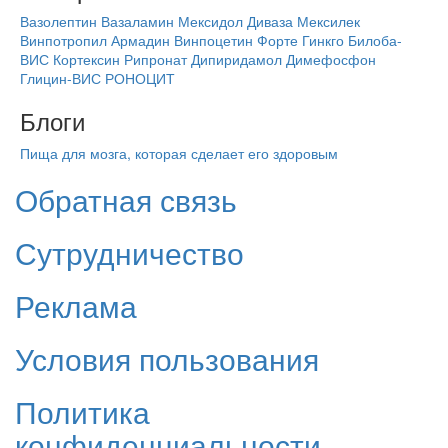
Вазолептин
Вазаламин
Мексидол
Диваза
Мексилек
Винпотропил
Армадин
Винпоцетин Форте
Гинкго Билоба-
ВИС
Кортексин
Рипронат
Дипиридамол
Димефосфон
Глицин-ВИС
РОНОЦИТ
Блоги
Пища для мозга, которая сделает его здоровым
Обратная связь
Сутрудничество
Реклама
Условия пользования
Политика
конфиденциальности