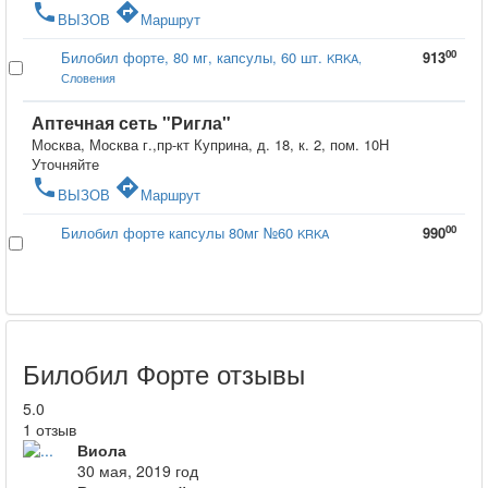
phone
directions
ВЫЗОВ
Маршрут
00
Билобил форте, 80 мг, капсулы, 60 шт.
913
KRKA,
Словения
Аптечная сеть "Ригла"
Москва, Москва г.,пр-кт Куприна, д. 18, к. 2, пом. 10Н
Уточняйте
phone
directions
ВЫЗОВ
Маршрут
00
Билобил форте капсулы 80мг №60
990
KRKA
Билобил Форте отзывы
5.0
1 отзыв
Виола
30 мая, 2019 год