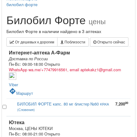
билобил форте
Билобил Форте
цены
Билобил Форте в наличии найдено в 3 аптеках
От дешевых к дорогим
Поблизости
Открыто сейчас
Интернет-аптека А-Фарм
Доставка по России
Пн-Вс: 09:00-18:00
Открыто
WhatsApp wa.me/+77479916561, email aptekakz1@gmail.com
Viber
directions
Маршрут
00
БИЛОБИЛ ФОРТЕ капс. 80 мг блистер №60
7,200
KRKA
(Словения)
Ютека
Москва, ЦЕНЫ ЮТЕКИ
Пн-Вс: 08:00-21:00
Открыто