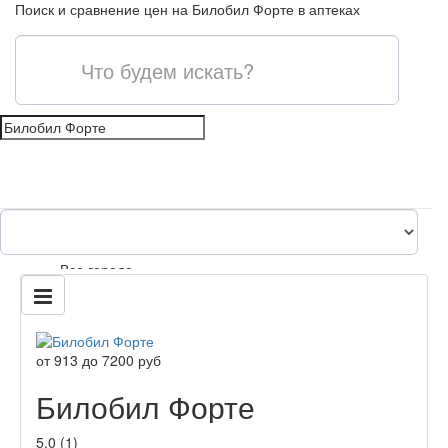
Поиск и сравнение цен на Билобил Форте в аптеках
shopping_cart
Все города
content_paste
от
913
до
7200
руб
Билобил Форте
5.0
(
1
)