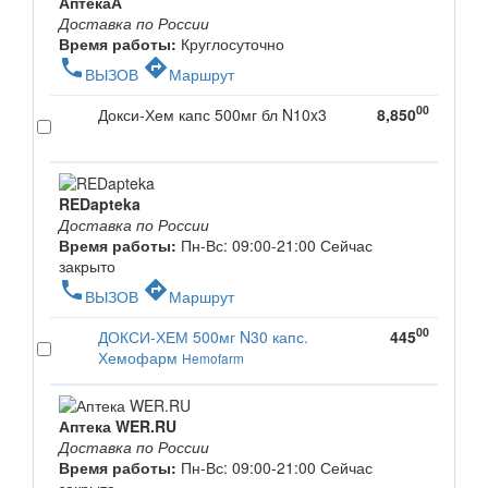
АптекаА
Доставка по России
Время работы:
Круглосуточно
phone
directions
ВЫЗОВ
Маршрут
00
Докси-Хем капс 500мг бл N10x3
8,850
REDapteka
Доставка по России
Время работы:
Пн-Вс: 09:00-21:00
Сейчас
закрыто
phone
directions
ВЫЗОВ
Маршрут
00
ДОКСИ-ХЕМ 500мг N30 капс.
445
Хемофарм
Hemofarm
Аптека WER.RU
Доставка по России
Время работы:
Пн-Вс: 09:00-21:00
Сейчас