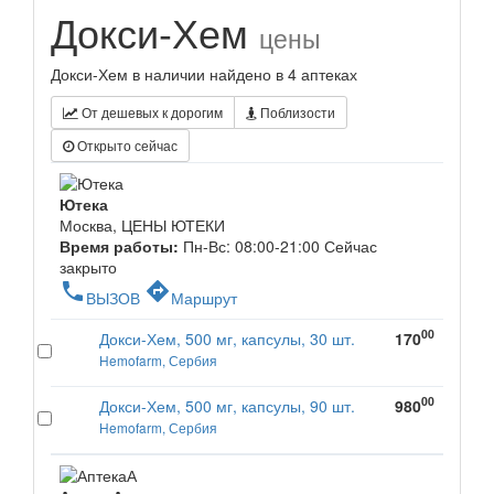
Докси-Хем
цены
Докси-Хем в наличии найдено в 4 аптеках
От дешевых к дорогим
Поблизости
Открыто сейчас
Ютека
Москва, ЦЕНЫ ЮТЕКИ
Время работы:
Пн-Вс: 08:00-21:00
Сейчас
закрыто
phone
directions
ВЫЗОВ
Маршрут
00
Докси-Хем, 500 мг, капсулы, 30 шт.
170
Hemofarm, Сербия
00
Докси-Хем, 500 мг, капсулы, 90 шт.
980
Hemofarm, Сербия