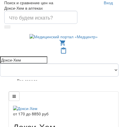
Поиск и сравнение цен на
Вход
Докси-Хем в аптеках
shopping_cart
content_paste
Все города
от
170
до
8850
руб
Докси-Хем