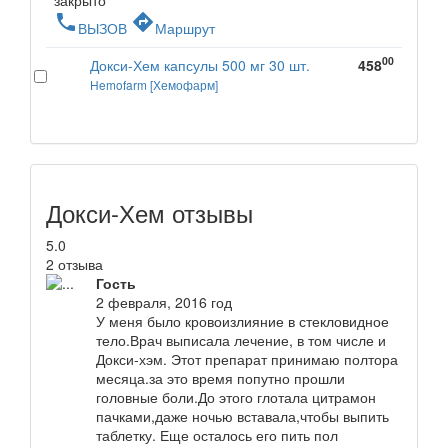
закрыто
phone
directions
ВЫЗОВ
Маршрут
00
Докси-Хем капсулы 500 мг 30 шт.
458
Hemofarm [Хемофарм]
Докси-Хем отзывы
5.0
2 отзыва
Гость
2 февраля, 2016 год
У меня было кровоизлияние в стекловидное
тело.Врач выписала лечение, в том числе и
Докси-хэм. Этот препарат принимаю полтора
месяца.за это время попутно прошли
головные боли.До этого глотала цитрамон
пачками,даже ночью вставала,чтобы выпить
таблетку. Еще осталось его пить пол