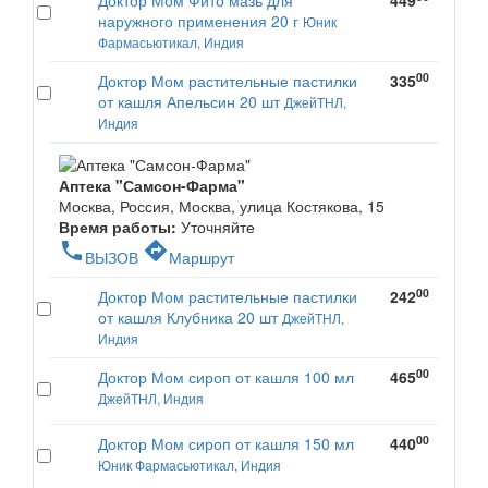
Доктор Мом Фито мазь для
449
наружного применения 20 г
Юник
Фармасьютикал, Индия
00
Доктор Мом растительные пастилки
335
от кашля Апельсин 20 шт
ДжейТНЛ,
Индия
Аптека "Самсон-Фарма"
Москва, Россия, Москва, улица Костякова, 15
Время работы:
Уточняйте
phone
directions
ВЫЗОВ
Маршрут
00
Доктор Мом растительные пастилки
242
от кашля Клубника 20 шт
ДжейТНЛ,
Индия
00
Доктор Мом сироп от кашля 100 мл
465
ДжейТНЛ, Индия
00
Доктор Мом сироп от кашля 150 мл
440
Юник Фармасьютикал, Индия