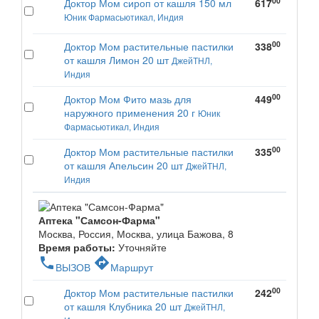
00
Доктор Мом сироп от кашля 150 мл
617
Юник Фармасьютикал, Индия
00
Доктор Мом растительные пастилки
338
от кашля Лимон 20 шт
ДжейТНЛ,
Индия
00
Доктор Мом Фито мазь для
449
наружного применения 20 г
Юник
Фармасьютикал, Индия
00
Доктор Мом растительные пастилки
335
от кашля Апельсин 20 шт
ДжейТНЛ,
Индия
Аптека "Самсон-Фарма"
Москва, Россия, Москва, улица Бажова, 8
Время работы:
Уточняйте
phone
directions
ВЫЗОВ
Маршрут
00
Доктор Мом растительные пастилки
242
от кашля Клубника 20 шт
ДжейТНЛ,