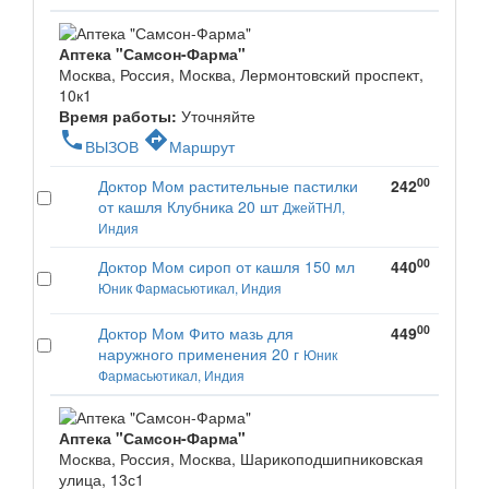
Аптека "Самсон-Фарма"
Москва, Россия, Москва, Лермонтовский проспект,
10к1
Время работы:
Уточняйте
phone
directions
ВЫЗОВ
Маршрут
00
Доктор Мом растительные пастилки
242
от кашля Клубника 20 шт
ДжейТНЛ,
Индия
00
Доктор Мом сироп от кашля 150 мл
440
Юник Фармасьютикал, Индия
00
Доктор Мом Фито мазь для
449
наружного применения 20 г
Юник
Фармасьютикал, Индия
Аптека "Самсон-Фарма"
Москва, Россия, Москва, Шарикоподшипниковская
улица, 13с1