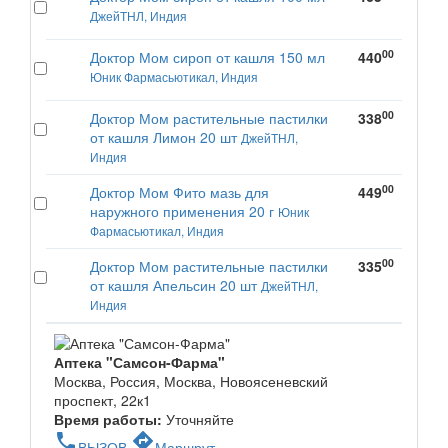
ДжейТНЛ, Индия
00
Доктор Мом сироп от кашля 150 мл
440
Юник Фармасьютикал, Индия
00
Доктор Мом растительные пастилки
338
от кашля Лимон 20 шт
ДжейТНЛ,
Индия
00
Доктор Мом Фито мазь для
449
наружного применения 20 г
Юник
Фармасьютикал, Индия
00
Доктор Мом растительные пастилки
335
от кашля Апельсин 20 шт
ДжейТНЛ,
Индия
Аптека "Самсон-Фарма"
Москва, Россия, Москва, Новоясеневский
проспект, 22к1
Время работы:
Уточняйте
phone
directions
ВЫЗОВ
Маршрут