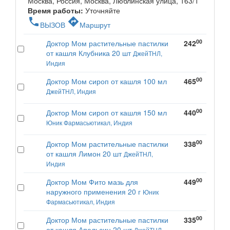
Москва, Россия, Москва, Люблинская улица, 163/1
Время работы:
Уточняйте
phone
directions
ВЫЗОВ
Маршрут
00
Доктор Мом растительные пастилки
242
от кашля Клубника 20 шт
ДжейТНЛ,
Индия
00
Доктор Мом сироп от кашля 100 мл
465
ДжейТНЛ, Индия
00
Доктор Мом сироп от кашля 150 мл
440
Юник Фармасьютикал, Индия
00
Доктор Мом растительные пастилки
338
от кашля Лимон 20 шт
ДжейТНЛ,
Индия
00
Доктор Мом Фито мазь для
449
наружного применения 20 г
Юник
Фармасьютикал, Индия
00
Доктор Мом растительные пастилки
335
от кашля Апельсин 20 шт
ДжейТНЛ,