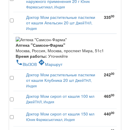
наружного применения 20 г
Юник
Фармасьютикал, Индия
00
Доктор Мом растительные пастилки
335
от кашля Апельсин 20 шт
ДжейТНЛ,
Индия
Аптека "Самсон-Фарма"
Москва, Россия, Москва, проспект Мира, 51с1
Время работы:
Уточняйте
phone
directions
ВЫЗОВ
Маршрут
00
Доктор Мом растительные пастилки
242
от кашля Клубника 20 шт
ДжейТНЛ,
Индия
00
Доктор Мом сироп от кашля 100 мл
465
ДжейТНЛ, Индия
00
Доктор Мом сироп от кашля 150 мл
440
Юник Фармасьютикал, Индия