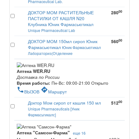
Pharmaceutical Lab.
00
ДОКТОР МОМ РАСТИТЕЛЬНЫЕ
280
ПАСТИЛКИ ОТ КАШЛЯ N20
Клубника Юник Фармасьютикал
Unique Pharmaceutical Lab
00
ДОКТОР МОМ 150мл сироп Юник
560
Фармасьютикал
Юник Фармасьютикал
Лабораториз(Отделение
Аптека WER.RU
Доставка по России
Время работы:
Пн-Вс: 09:00-21:00
Открыто
phone
directions
ВЫЗОВ
Маршрут
00
Доктор Мом сироп от кашля 150 мл
512
Unique Pharmaceuticals [Уник
Фармасьтикалс]
Аптека "Самсон-Фарма"
еще 16