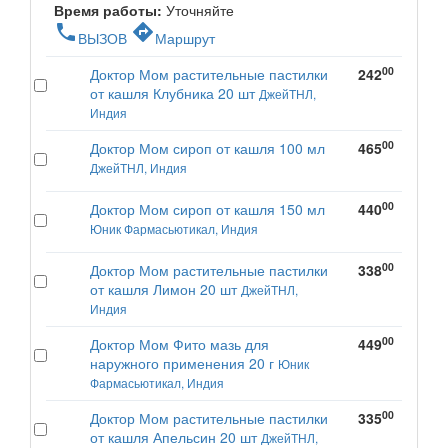
Время работы:
Уточняйте
phone
directions
ВЫЗОВ
Маршрут
00
Доктор Мом растительные пастилки
242
от кашля Клубника 20 шт
ДжейТНЛ,
Индия
00
Доктор Мом сироп от кашля 100 мл
465
ДжейТНЛ, Индия
00
Доктор Мом сироп от кашля 150 мл
440
Юник Фармасьютикал, Индия
00
Доктор Мом растительные пастилки
338
от кашля Лимон 20 шт
ДжейТНЛ,
Индия
00
Доктор Мом Фито мазь для
449
наружного применения 20 г
Юник
Фармасьютикал, Индия
00
Доктор Мом растительные пастилки
335
от кашля Апельсин 20 шт
ДжейТНЛ,