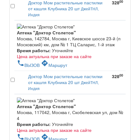
00
Доктор Мом растительные пастилки
328
от кашля Клубника 20 шт
ДжейТНЛ,
Индия
Аптека "Доктор Столетов"
Москва, 142784, Москва г, Киевское шоссе 23-й (п
Московский) км, дом № 1 ТЦ Саларис, 1-й этаж
Время работы:
Уточняйте
Цена актуальна при заказе на сайте
phone
directions
ВЫЗОВ
Маршрут
00
Доктор Мом растительные пастилки
328
от кашля Клубника 20 шт
ДжейТНЛ,
Индия
Аптека "Доктор Столетов"
Москва, 117042, Москва г, Скобелевская ул, дом №
4
Время работы:
Уточняйте
Цена актуальна при заказе на сайте
phone
directions
ВЫЗОВ
Маршрут