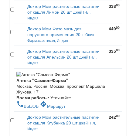
00
Доктор Мом растительные пастилки
338
от кашля Лимон 20 шт
ДжейТНЛ,
Индия
00
Доктор Мом Фито мазь для
449
наружного применения 20 г
Юник
Фармасьютикал, Индия
00
Доктор Мом растительные пастилки
335
от кашля Апельсин 20 шт
ДжейТНЛ,
Индия
Аптека "Самсон-Фарма"
Москва, Россия, Москва, проспект Маршала
Жукова, 17
Время работы:
Уточняйте
phone
directions
ВЫЗОВ
Маршрут
00
Доктор Мом растительные пастилки
242
от кашля Клубника 20 шт
ДжейТНЛ,
Индия