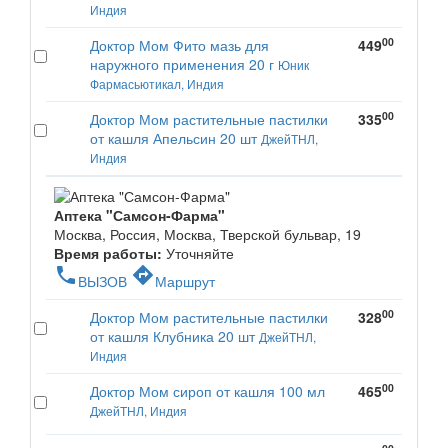
Индия
00
Доктор Мом Фито мазь для
449
наружного применения 20 г
Юник
Фармасьютикал, Индия
00
Доктор Мом растительные пастилки
335
от кашля Апельсин 20 шт
ДжейТНЛ,
Индия
Аптека "Самсон-Фарма"
Москва, Россия, Москва, Тверской бульвар, 19
Время работы:
Уточняйте
phone
directions
ВЫЗОВ
Маршрут
00
Доктор Мом растительные пастилки
328
от кашля Клубника 20 шт
ДжейТНЛ,
Индия
00
Доктор Мом сироп от кашля 100 мл
465
ДжейТНЛ, Индия