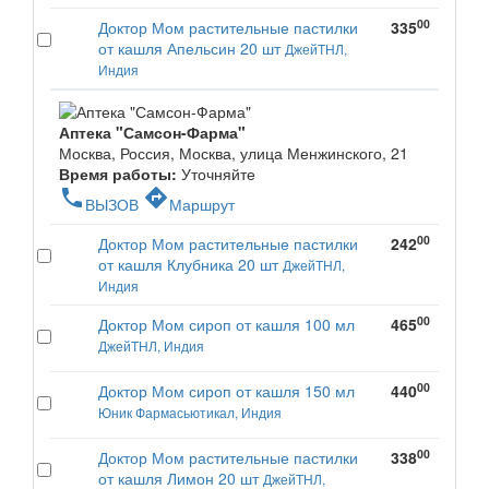
00
Доктор Мом растительные пастилки
335
от кашля Апельсин 20 шт
ДжейТНЛ,
Индия
Аптека "Самсон-Фарма"
Москва, Россия, Москва, улица Менжинского, 21
Время работы:
Уточняйте
phone
directions
ВЫЗОВ
Маршрут
00
Доктор Мом растительные пастилки
242
от кашля Клубника 20 шт
ДжейТНЛ,
Индия
00
Доктор Мом сироп от кашля 100 мл
465
ДжейТНЛ, Индия
00
Доктор Мом сироп от кашля 150 мл
440
Юник Фармасьютикал, Индия
00
Доктор Мом растительные пастилки
338
от кашля Лимон 20 шт
ДжейТНЛ,