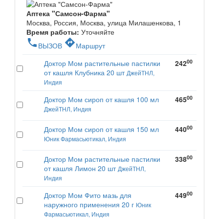
Аптека "Самсон-Фарма"
Москва, Россия, Москва, улица Милашенкова, 1
Время работы:
Уточняйте
phone
directions
ВЫЗОВ
Маршрут
00
Доктор Мом растительные пастилки
242
от кашля Клубника 20 шт
ДжейТНЛ,
Индия
00
Доктор Мом сироп от кашля 100 мл
465
ДжейТНЛ, Индия
00
Доктор Мом сироп от кашля 150 мл
440
Юник Фармасьютикал, Индия
00
Доктор Мом растительные пастилки
338
от кашля Лимон 20 шт
ДжейТНЛ,
Индия
00
Доктор Мом Фито мазь для
449
наружного применения 20 г
Юник
Фармасьютикал, Индия