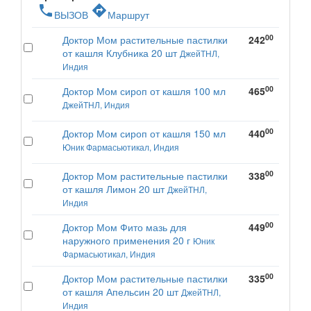
phone
directions
ВЫЗОВ
Маршрут
00
Доктор Мом растительные пастилки
242
от кашля Клубника 20 шт
ДжейТНЛ,
Индия
00
Доктор Мом сироп от кашля 100 мл
465
ДжейТНЛ, Индия
00
Доктор Мом сироп от кашля 150 мл
440
Юник Фармасьютикал, Индия
00
Доктор Мом растительные пастилки
338
от кашля Лимон 20 шт
ДжейТНЛ,
Индия
00
Доктор Мом Фито мазь для
449
наружного применения 20 г
Юник
Фармасьютикал, Индия
00
Доктор Мом растительные пастилки
335
от кашля Апельсин 20 шт
ДжейТНЛ,
Индия