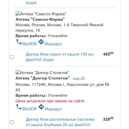
Индия
Аптека "Самсон-Фарма"
Москва, Россия, Москва, 1-й Тверской-Ямской
переулок, 16
Время работы:
Уточняйте
phone
directions
ВЫЗОВ
Маршрут
00
Доктор Мом сироп от кашля 100 мл
465
ДжейТНЛ, Индия
Аптека "Доктор Столетов"
еще 25
Москва, 117246, Москва г, Херсонская ул, дом №
43
Время работы:
Уточняйте
Цена актуальна при заказе на сайте
phone
directions
ВЫЗОВ
Маршрут
00
Доктор Мом растительные пастилки
328
от кашля Клубника 20 шт
ДжейТНЛ,