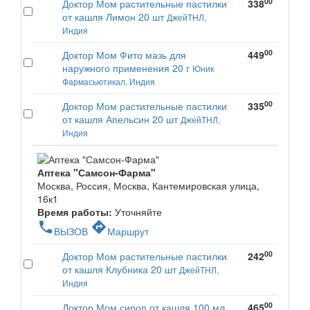
00
Доктор Мом растительные пастилки
338
от кашля Лимон 20 шт
ДжейТНЛ,
Индия
00
Доктор Мом Фито мазь для
449
наружного применения 20 г
Юник
Фармасьютикал, Индия
00
Доктор Мом растительные пастилки
335
от кашля Апельсин 20 шт
ДжейТНЛ,
Индия
Аптека "Самсон-Фарма"
Москва, Россия, Москва, Кантемировская улица,
16к1
Время работы:
Уточняйте
phone
directions
ВЫЗОВ
Маршрут
00
Доктор Мом растительные пастилки
242
от кашля Клубника 20 шт
ДжейТНЛ,
Индия
00
Доктор Мом сироп от кашля 100 мл
465