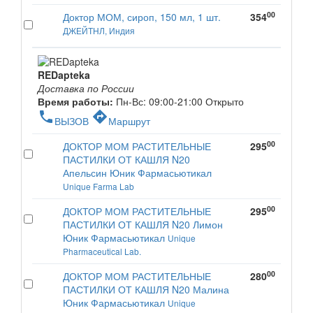
00
Доктор МОМ, сироп, 150 мл, 1 шт.
354
ДЖЕЙТНЛ, Индия
REDapteka
Доставка по России
Время работы:
Пн-Вс: 09:00-21:00
Открыто
phone
directions
ВЫЗОВ
Маршрут
00
ДОКТОР МОМ РАСТИТЕЛЬНЫЕ
295
ПАСТИЛКИ ОТ КАШЛЯ N20
Апельсин Юник Фармасьютикал
Unique Farma Lab
00
ДОКТОР МОМ РАСТИТЕЛЬНЫЕ
295
ПАСТИЛКИ ОТ КАШЛЯ N20 Лимон
Юник Фармасьютикал
Unique
Pharmaceutical Lab.
00
ДОКТОР МОМ РАСТИТЕЛЬНЫЕ
280
ПАСТИЛКИ ОТ КАШЛЯ N20 Малина
Юник Фармасьютикал
Unique