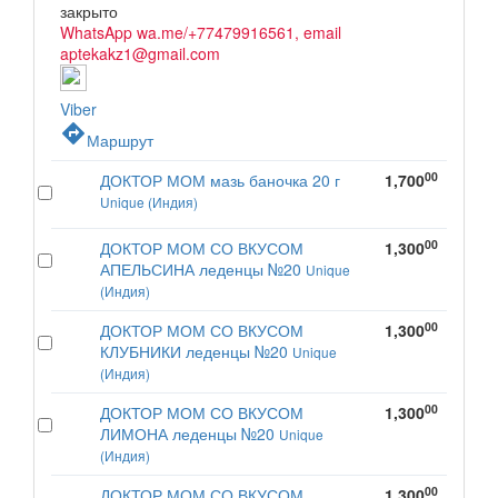
закрыто
WhatsApp wa.me/+77479916561, email
aptekakz1@gmail.com
Viber
directions
Маршрут
00
ДОКТОР МОМ мазь баночка 20 г
1,700
Unique (Индия)
00
ДОКТОР МОМ СО ВКУСОМ
1,300
АПЕЛЬСИНА леденцы №20
Unique
(Индия)
00
ДОКТОР МОМ СО ВКУСОМ
1,300
КЛУБНИКИ леденцы №20
Unique
(Индия)
00
ДОКТОР МОМ СО ВКУСОМ
1,300
ЛИМОНА леденцы №20
Unique
(Индия)
00
ДОКТОР МОМ СО ВКУСОМ
1,300