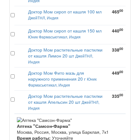
Индия
00
Доктор Мом сироп от кашля 100 мл
465
ДжейТНЛ, Индия
00
Доктор Мом сироп от кашля 150 мл
440
Юник Фармасьютикал, Индия
00
Доктор Мом растительные пастилки
338
от кашля Лимон 20 шт
ДжейТНЛ,
Индия
00
Доктор Мом Фито мазь для
449
наружного применения 20 г
Юник
Фармасьютикал, Индия
00
Доктор Мом растительные пастилки
335
от кашля Апельсин 20 шт
ДжейТНЛ,
Индия
Аптека "Самсон-Фарма"
Москва, Россия, Москва, улица Барклая, 7к1
Время работы:
Уточняйте