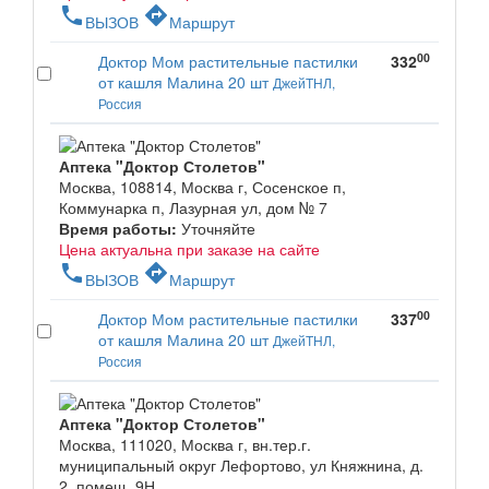
phone
directions
ВЫЗОВ
Маршрут
00
Доктор Мом растительные пастилки
332
от кашля Малина 20 шт
ДжейТНЛ,
Россия
Аптека "Доктор Столетов"
Москва, 108814, Москва г, Сосенское п,
Коммунарка п, Лазурная ул, дом № 7
Время работы:
Уточняйте
Цена актуальна при заказе на сайте
phone
directions
ВЫЗОВ
Маршрут
00
Доктор Мом растительные пастилки
337
от кашля Малина 20 шт
ДжейТНЛ,
Россия
Аптека "Доктор Столетов"
Москва, 111020, Москва г, вн.тер.г.
муниципальный округ Лефортово, ул Княжнина, д.
2, помещ. 9Н