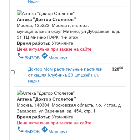
Индия
Аптека "Доктор Столетов"
Москва, 125222, Москва г, вн.тер.г.
муниципальный округ Митино, ул Дубравная, влд.
51 ТЦ Митино ПАРК, 1-й этаж
Время работы:
Уточняйте
Цена актуальна при заказе на сайте
phone
directions
ВЫЗОВ
Маршрут
00
Доктор Мом растительные пастилки
328
от кашля Клубника 20 шт
ДжейТНЛ,
Индия
Аптека "Доктор Столетов"
Москва, 140304, Московская область, г.о. Истра, д
Захарово, ул Заречная, зд. 45А, стр. 1
Время работы:
Уточняйте
Цена актуальна при заказе на сайте
phone
directions
ВЫЗОВ
Маршрут