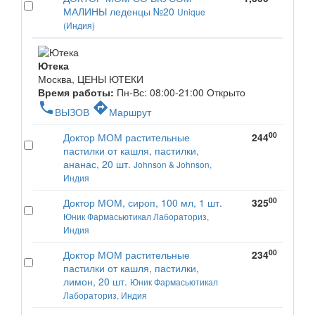
МАЛИНЫ леденцы №20
Unique
(Индия)
Ютека
Москва, ЦЕНЫ ЮТЕКИ
Время работы:
Пн-Вс: 08:00-21:00
Открыто
phone
directions
ВЫЗОВ
Маршрут
00
Доктор МОМ растительные
244
пастилки от кашля, пастилки,
ананас, 20 шт.
Johnson & Johnson,
Индия
00
Доктор МОМ, сироп, 100 мл, 1 шт.
325
Юник Фармасьютикал Лабораториз,
Индия
00
Доктор МОМ растительные
234
пастилки от кашля, пастилки,
лимон, 20 шт.
Юник Фармасьютикал
Лабораториз, Индия