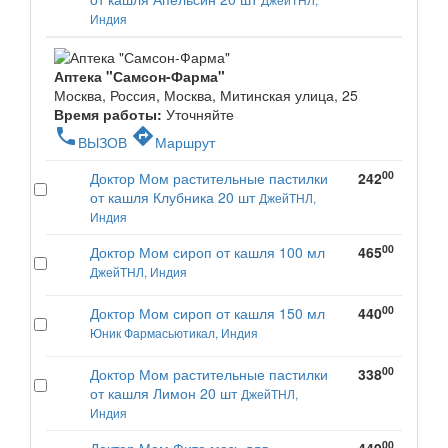
Индия
Аптека "Самсон-Фарма"
Москва, Россия, Москва, Митинская улица, 25
Время работы:
Уточняйте
phone
directions
ВЫЗОВ
Маршрут
00
Доктор Мом растительные пастилки
242
от кашля Клубника 20 шт
ДжейТНЛ,
Индия
00
Доктор Мом сироп от кашля 100 мл
465
ДжейТНЛ, Индия
00
Доктор Мом сироп от кашля 150 мл
440
Юник Фармасьютикал, Индия
00
Доктор Мом растительные пастилки
338
от кашля Лимон 20 шт
ДжейТНЛ,
Индия
00