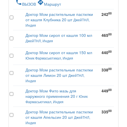
phone
directions
ВЫЗОВ
Маршрут
00
Доктор Мом растительные пастилки
242
от кашля Клубника 20 шт
ДжейТНЛ,
Индия
00
Доктор Мом сироп от кашля 100 мл
465
ДжейТНЛ, Индия
00
Доктор Мом сироп от кашля 150 мл
440
Юник Фармасьютикал, Индия
00
Доктор Мом растительные пастилки
338
от кашля Лимон 20 шт
ДжейТНЛ,
Индия
00
Доктор Мом Фито мазь для
449
наружного применения 20 г
Юник
Фармасьютикал, Индия
00
Доктор Мом растительные пастилки
335
от кашля Апельсин 20 шт
ДжейТНЛ,
Индия