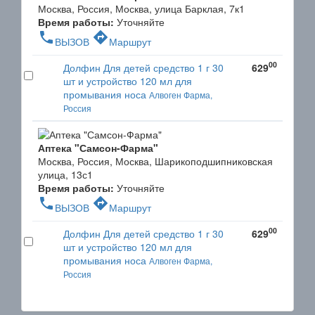
Москва, Россия, Москва, улица Барклая, 7к1
Время работы:
Уточняйте
phone
directions
ВЫЗОВ
Маршрут
00
Долфин Для детей средство 1 г 30
629
шт и устройство 120 мл для
промывания носа
Алвоген Фарма,
Россия
Аптека "Самсон-Фарма"
Москва, Россия, Москва, Шарикоподшипниковская
улица, 13с1
Время работы:
Уточняйте
phone
directions
ВЫЗОВ
Маршрут
00
Долфин Для детей средство 1 г 30
629
шт и устройство 120 мл для
промывания носа
Алвоген Фарма,
Россия