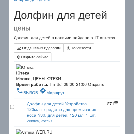
Долфин для детей
цены
Долфин для детей в наличии найдено в 17 аптеках
От дешевых к дорогим
Поблизости
Открыто сейчас
Ютека
Москва, ЦЕНЫ ЮТЕКИ
Время работы:
Пн-Вс: 08:00-21:00
Открыто
phone
directions
ВЫЗОВ
Маршрут
00
Долфин для детей Устройство
271
120мл + средство для промывания
носа N30, для детей, 120 мл, 1 шт.
Zentiva, Россия