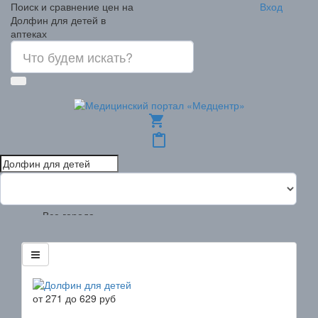
Поиск и сравнение цен на
Вход
Долфин для детей в
аптеках
shopping_cart
content_paste
Все города
от
271
до
629
руб