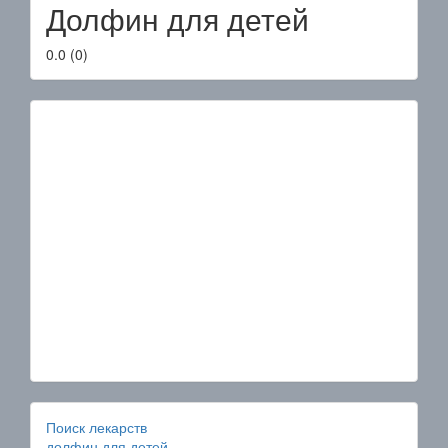
Долфин для детей
0.0
(
0
)
Поиск лекарств
долфин для детей