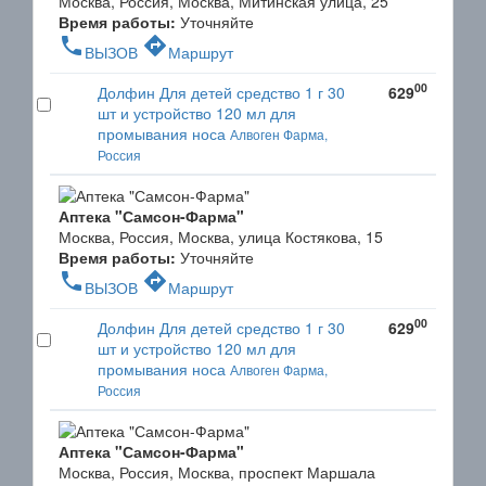
Москва, Россия, Москва, Митинская улица, 25
Время работы:
Уточняйте
phone
directions
ВЫЗОВ
Маршрут
00
Долфин Для детей средство 1 г 30
629
шт и устройство 120 мл для
промывания носа
Алвоген Фарма,
Россия
Аптека "Самсон-Фарма"
Москва, Россия, Москва, улица Костякова, 15
Время работы:
Уточняйте
phone
directions
ВЫЗОВ
Маршрут
00
Долфин Для детей средство 1 г 30
629
шт и устройство 120 мл для
промывания носа
Алвоген Фарма,
Россия
Аптека "Самсон-Фарма"
Москва, Россия, Москва, проспект Маршала