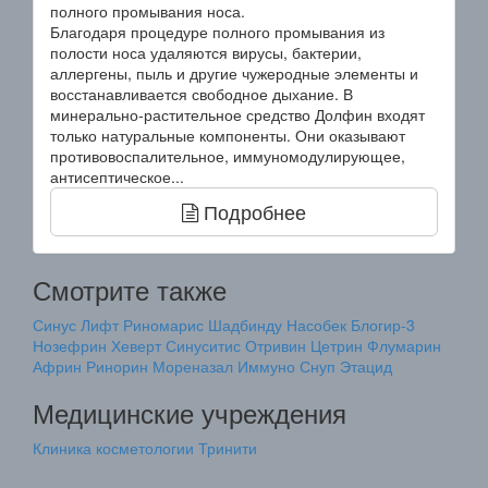
полного промывания носа.
Благодаря процедуре полного промывания из
полости носа удаляются вирусы, бактерии,
аллергены, пыль и другие чужеродные элементы и
восстанавливается свободное дыхание. В
минерально-растительное средство Долфин входят
только натуральные компоненты. Они оказывают
противовоспалительное, иммуномодулирующее,
антисептическое...
Подробнее
Смотрите также
Синус Лифт
Риномарис
Шадбинду
Насобек
Блогир-3
Нозефрин
Хеверт Синуситис
Отривин
Цетрин
Флумарин
Африн
Ринорин
Мореназал Иммуно
Снуп
Этацид
Медицинские учреждения
Клиника косметологии Тринити