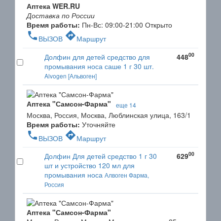
Аптека WER.RU
Доставка по России
Время работы:
Пн-Вс: 09:00-21:00
Открыто
phone
directions
ВЫЗОВ
Маршрут
00
Долфин для детей средство для
448
промывания носа саше 1 г 30 шт.
Alvogen [Альвоген]
Аптека "Самсон-Фарма"
еще 14
Москва, Россия, Москва, Люблинская улица, 163/1
Время работы:
Уточняйте
phone
directions
ВЫЗОВ
Маршрут
00
Долфин Для детей средство 1 г 30
629
шт и устройство 120 мл для
промывания носа
Алвоген Фарма,
Россия
Аптека "Самсон-Фарма"