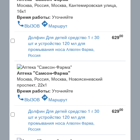
Москва, Россия, Москва, Кантемировская улица,
16к1
Время работы:
Уточняйте
phone
directions
ВЫЗОВ
Маршрут
00
Долфин Для детей средство 1 г 30
629
шт и устройство 120 мл для
промывания носа
Алвоген Фарма,
Россия
Аптека "Самсон-Фарма"
Москва, Россия, Москва, Новоясеневский
проспект, 22к1
Время работы:
Уточняйте
phone
directions
ВЫЗОВ
Маршрут
00
Долфин Для детей средство 1 г 30
629
шт и устройство 120 мл для
промывания носа
Алвоген Фарма,
Россия