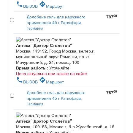
phone
directions
ВЫЗОВ
Маршрут
00
Долобене гель для наружного
787
применения 45 г
Ратиофарм,
Германия
Аптека "Доктор Столетов"
Москва, 119192, Город Москва, вн.тер.г.
муниципальный округ Раменки, пр-кт
Мичуринский, д. 24, помещ. 100
Время работы:
Уточняйте
Цена актуальна при заказе на сайте
phone
directions
ВЫЗОВ
Маршрут
00
Долобене гель для наружного
787
применения 45 г
Ратиофарм,
Германия
Аптека "Доктор Столетов"
Москва, 109153, Москва г, б-р Жулебинский, д. 16
Время работы:
Уточняйте