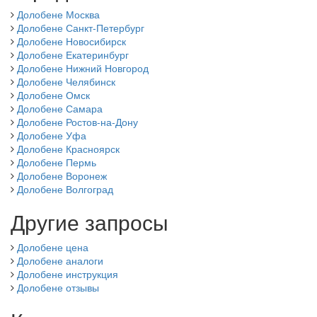
Долобене Москва
Долобене Санкт-Петербург
Долобене Новосибирск
Долобене Екатеринбург
Долобене Нижний Новгород
Долобене Челябинск
Долобене Омск
Долобене Самара
Долобене Ростов-на-Дону
Долобене Уфа
Долобене Красноярск
Долобене Пермь
Долобене Воронеж
Долобене Волгоград
Другие запросы
Долобене цена
Долобене аналоги
Долобене инструкция
Долобене отзывы