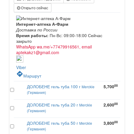
Открыто сейчас
Интернет-аптека А-Фарм
Доставка по России
Время работы:
Пн-Вс: 09:00-18:00
Сейчас
закрыто
WhatsApp wa.me/+77479916561, email
aptekakz1@gmail.com
Viber
directions
Маршрут
00
ДОЛОБЕНЕ гель туба 100 г
5,700
Merckle
(Германия)
00
ДОЛОБЕНЕ гель туба 20 г
2,600
Merckle
(Германия)
00
ДОЛОБЕНЕ гель туба 50 г
3,800
Merckle
(Германия)