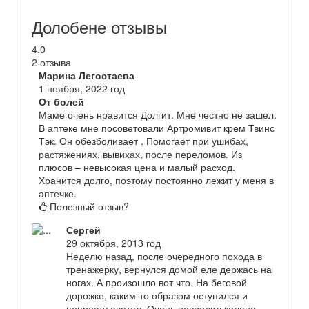
Долобене отзывы
4.0
2 отзыва
Марина Легостаева
1 ноября, 2022 год
От болей
Маме очень нравится Долгит. Мне честно не зашел.
В аптеке мне посоветовали Артромивит крем Твинс
Тэк. Он обезболивает . Помогает при ушибах,
растяжениях, вывихах, после переломов. Из
плюсов – невысокая цена и малый расход.
Хранится долго, поэтому постоянно лежит у меня в
аптечке.
Полезный отзыв?
Сергей
29 октября, 2013 год
Неделю назад, после очередного похода в
тренажерку, вернулся домой еле держась на
ногах. А произошло вот что. На беговой
дорожке, каким-то образом оступился и
попросту слетел. Очень повредил колено.