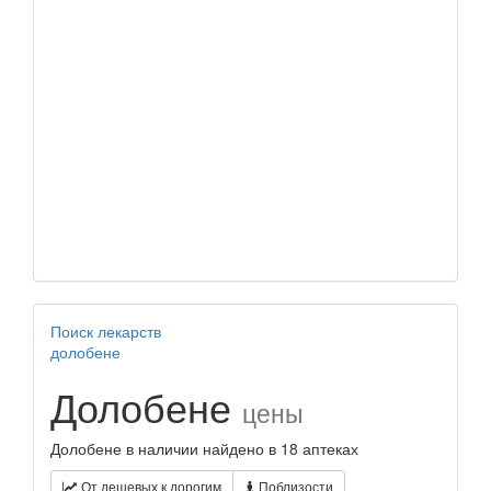
Поиск лекарств
долобене
Долобене
цены
Долобене в наличии найдено в 18 аптеках
От дешевых к дорогим
Поблизости