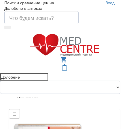
Поиск и сравнение цен на
Вход
Долобене в аптеках
shopping_cart
content_paste
Все города