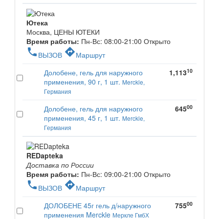
Ютека
Москва, ЦЕНЫ ЮТЕКИ
Время работы:
Пн-Вс: 08:00-21:00
Открыто
phone
directions
ВЫЗОВ
Маршрут
10
Долобене, гель для наружного
1,113
применения, 90 г, 1 шт.
Merckle,
Германия
00
Долобене, гель для наружного
645
применения, 45 г, 1 шт.
Merckle,
Германия
REDapteka
Доставка по России
Время работы:
Пн-Вс: 09:00-21:00
Открыто
phone
directions
ВЫЗОВ
Маршрут
00
ДОЛОБЕНЕ 45г гель д/наружного
755
применения Merckle
Меркле ГмбХ