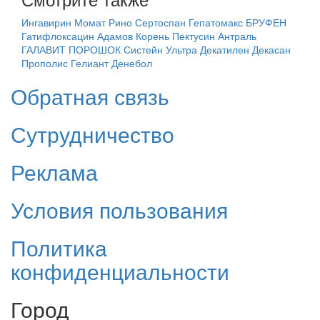
Ингавирин
Момат Рино
Сертоспан
Гепатомакс
БРУФЕН
Гатифлоксацин
Адамов Корень
Пектусин
Антраль
ГАЛАВИТ ПОРОШОК
Систейн Ультра
Декатилен
Декасан
Прополис Гелиант
Денебол
Обратная связь
Сутрудничество
Реклама
Условия пользования
Политика
конфиденциальности
Город