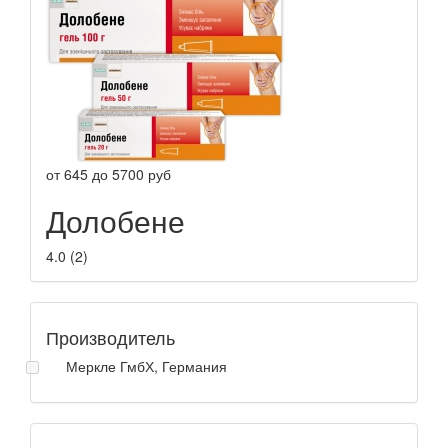
от
645
до
5700
руб
Долобене
4.0
(
2
)
Производитель
Меркле ГмбХ, Германия