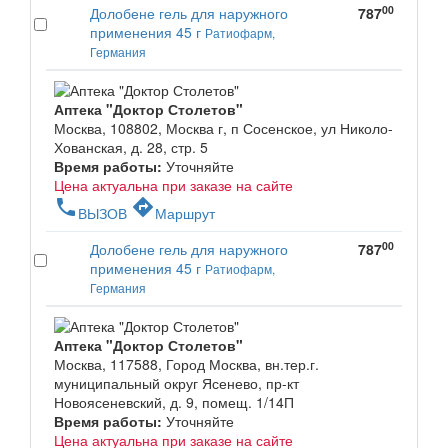
00
Долобене гель для наружного
787
применения 45 г
Ратиофарм,
Германия
Аптека "Доктор Столетов"
Москва, 108802, Москва г, п Сосенское, ул Николо-
Хованская, д. 28, стр. 5
Время работы:
Уточняйте
Цена актуальна при заказе на сайте
phone
directions
ВЫЗОВ
Маршрут
00
Долобене гель для наружного
787
применения 45 г
Ратиофарм,
Германия
Аптека "Доктор Столетов"
Москва, 117588, Город Москва, вн.тер.г.
муниципальный округ Ясенево, пр-кт
Новоясеневский, д. 9, помещ. 1/14П
Время работы:
Уточняйте
Цена актуальна при заказе на сайте