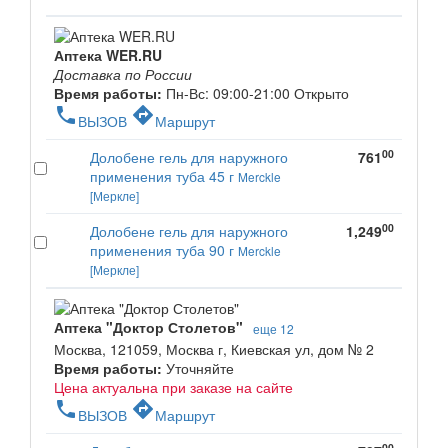
Аптека WER.RU
Доставка по России
Время работы:
Пн-Вс: 09:00-21:00
Открыто
phone
directions
ВЫЗОВ
Маршрут
00
Долобене гель для наружного
761
применения туба 45 г
Merckle
[Меркле]
00
Долобене гель для наружного
1,249
применения туба 90 г
Merckle
[Меркле]
Аптека "Доктор Столетов"
еще 12
Москва, 121059, Москва г, Киевская ул, дом № 2
Время работы:
Уточняйте
Цена актуальна при заказе на сайте
phone
directions
ВЫЗОВ
Маршрут
00