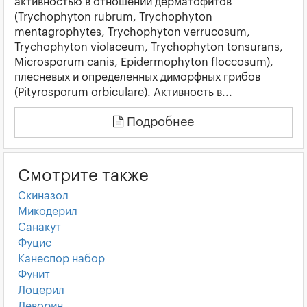
активностью в отношении дерматофитов
(Trychophyton rubrum, Trychophyton
mentagrophytes, Trychophyton verrucosum,
Trychophyton violaceum, Trychophyton tonsurans,
Microsporum canis, Epidermophyton floccosum),
плесневых и определенных диморфных грибов
(Pityrosporum orbiculare). Активность в...
Подробнее
Смотрите также
Скиназол
Микодерил
Санакут
Фуцис
Канеспор набор
Фунит
Лоцерил
Леворин