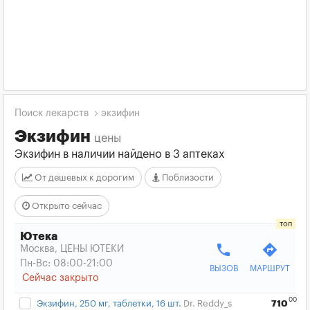
Поиск лекарств
экзифин
Экзифин
цены
Экзифин в наличии найдено в 3 аптеках
От дешевых к дорогим
Поблизости
Открыто сейчас
Ютека
phone
directions
Москва, ЦЕНЫ ЮТЕКИ
Пн-Вс: 08:00-21:00
ВЫЗОВ
МАРШРУТ
Сейчас закрыто
00
Экзифин, 250 мг, таблетки, 16 шт.
Dr. Reddy_s
710