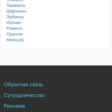
Термикон
Дифлюкан
Эрбинол
Ирунин
Румикоз
Орунгал
Микоцид
Обратная связь
Сутрудничество
Реклама