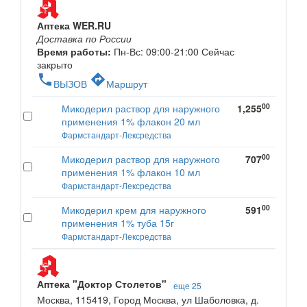
Аптека WER.RU
Доставка по России
Время работы:
Пн-Вс: 09:00-21:00
Сейчас
закрыто
phone
directions
ВЫЗОВ
Маршрут
00
Микодерил раствор для наружного
1,255
применения 1% флакон 20 мл
Фармстандарт-Лексредства
00
Микодерил раствор для наружного
707
применения 1% флакон 10 мл
Фармстандарт-Лексредства
00
Микодерил крем для наружного
591
применения 1% туба 15г
Фармстандарт-Лексредства
Аптека "Доктор Столетов"
еще 25
Москва, 115419, Город Москва, ул Шаболовка, д.