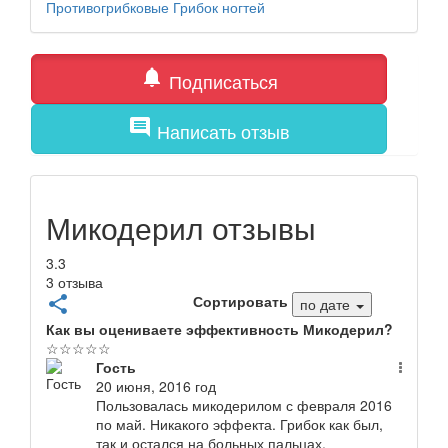
Противогрибковые
Грибок ногтей
notifications
Подписаться
comment
Написать отзыв
Микодерил отзывы
3.3
3 отзыва
Сортировать
share
по дате
Как вы оцениваете эффективность Микодерил?
☆
☆
☆
☆
☆
Гость
20 июня, 2016 год
Пользовалась микодерилом с февраля 2016
по май. Никакого эффекта. Грибок как был,
так и остался на больных пальцах.