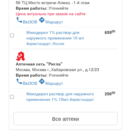
56 ТЦ Место встречи Алмаз, -1-й этаж
Время работы:
Уточняйте
Цена актуальна при заказе на сайте
phone
directions
ВЫЗОВ
Маршрут
00
Микодерил 1% раствор для
659
наружного применения 10 мл
Фармстандарт, Россия
Аптечная сеть "Ригла"
Москва, Москва г.,Хабаровская ул., д.12/23
Время работы:
Уточняйте
phone
directions
ВЫЗОВ
Маршрут
00
Микодерил раствор для наружного
256
применения 1% 10мл
Фармстандарт
Все аптеки