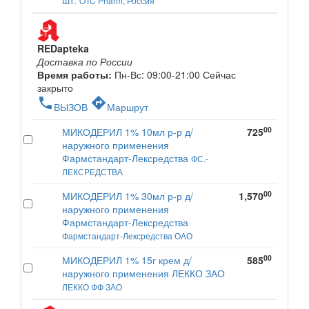
OTC Pharm, Россия
REDapteka
Доставка по России
Время работы:
Пн-Вс: 09:00-21:00
Сейчас
закрыто
phone
directions
ВЫЗОВ
Маршрут
00
МИКОДЕРИЛ 1% 10мл р-р д/
725
наружного применения
Фармстандарт-Лексредства
ФС.-
ЛЕКСРЕДСТВА
00
МИКОДЕРИЛ 1% 30мл р-р д/
1,570
наружного применения
Фармстандарт-Лексредства
Фармстандарт-Лексредства ОАО
00
МИКОДЕРИЛ 1% 15г крем д/
585
наружного применения ЛЕККО ЗАО
ЛЕККО ФФ ЗАО