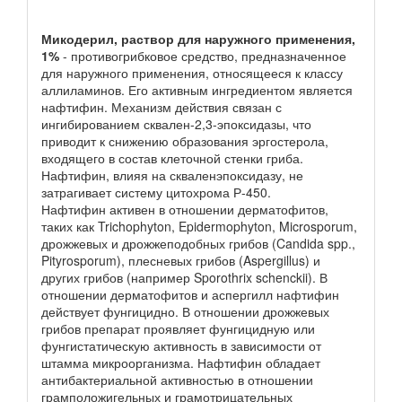
Микодерил, раствор для наружного применения,
1%
- противогрибковое средство, предназначенное
для наружного применения, относящееся к классу
аллиламинов. Его активным ингредиентом является
нафтифин. Механизм действия связан с
ингибированием сквален-2,3-эпоксидазы, что
приводит к снижению образования эргостерола,
входящего в состав клеточной стенки гриба.
Нафтифин, влияя на скваленэпоксидазу, не
затрагивает систему цитохрома Р-450.
Нафтифин активен в отношении дерматофитов,
таких как Trichophyton, Epidermophyton, Microsporum,
дрожжевых и дрожжеподобных грибов (Candida spp.,
Pityrosporum), плесневых грибов (Aspergillus) и
других грибов (например Sporothrix schenckii). В
отношении дерматофитов и аспергилл нафтифин
действует фунгицидно. В отношении дрожжевых
грибов препарат проявляет фунгицидную или
фунгистатическую активность в зависимости от
штамма микроорганизма. Нафтифин обладает
антибактериальной активностью в отношении
грамположигельных и грамотрицательных