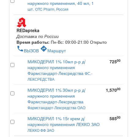
наружного применения, 40 мл, 1
шт.
OTC Pharm, Россия
REDapteka
Доставка по России
Время работы:
Пн-Вс: 09:00-21:00
Открыто
phone
directions
ВЫЗОВ
Маршрут
00
МИКОДЕРИЛ 1% 10мл р-р д/
725
наружного применения
Фармстандарт-Лексредства
ФС.-
ЛЕКСРЕДСТВА
00
МИКОДЕРИЛ 1% 30мл р-р д/
1,570
наружного применения
Фармстандарт-Лексредства
Фармстандарт-Лексредства ОАО
00
МИКОДЕРИЛ 1% 15г крем д/
585
наружного применения ЛЕККО ЗАО
ЛЕККО ФФ ЗАО