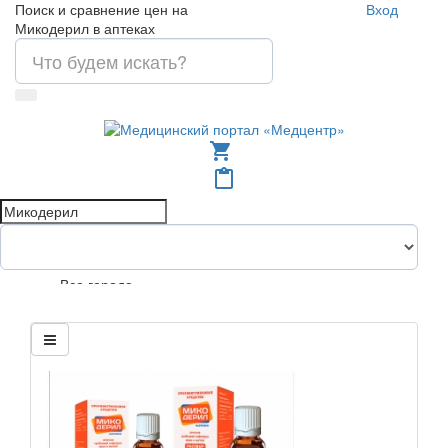
Поиск и сравнение цен на
Вход
Микодерил в аптеках
shopping_cart
content_paste
Все города