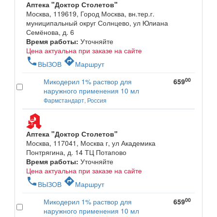
Аптека "Доктор Столетов"
Москва, 119619, Город Москва, вн.тер.г.
муниципальный округ Солнцево, ул Юлиана
Семёнова, д. 6
Время работы:
Уточняйте
Цена актуальна при заказе на сайте
phone
directions
ВЫЗОВ
Маршрут
00
Микодерил 1% раствор для
659
наружного применения 10 мл
Фармстандарт, Россия
Аптека "Доктор Столетов"
Москва, 117041, Москва г, ул Академика
Понтрягина, д. 14 ТЦ Потапово
Время работы:
Уточняйте
Цена актуальна при заказе на сайте
phone
directions
ВЫЗОВ
Маршрут
00
Микодерил 1% раствор для
659
наружного применения 10 мл