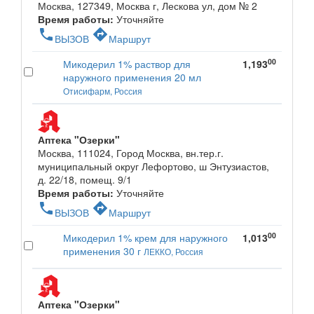
Москва, 127349, Москва г, Лескова ул, дом № 2
Время работы:
Уточняйте
phone
directions
ВЫЗОВ
Маршрут
00
Микодерил 1% раствор для
1,193
наружного применения 20 мл
Отисифарм, Россия
Аптека "Озерки"
Москва, 111024, Город Москва, вн.тер.г.
муниципальный округ Лефортово, ш Энтузиастов,
д. 22/18, помещ. 9/1
Время работы:
Уточняйте
phone
directions
ВЫЗОВ
Маршрут
00
Микодерил 1% крем для наружного
1,013
применения 30 г
ЛЕККО, Россия
Аптека "Озерки"