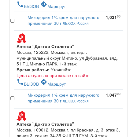
phone
directions
ВЫЗОВ
Маршрут
00
Микодерил 1% крем для наружного
1,031
применения 30 г
ЛЕККО, Россия
Аптека "Доктор Столетов"
Москва, 125222, Москва г, вн.тер.г.
муниципальный округ Митино, ул Дубравная, влд.
51 ТЦ Митино ПАРК, 1-й этаж
Время работы:
Уточняйте
Цена актуальна при заказе на сайте
phone
directions
ВЫЗОВ
Маршрут
00
Микодерил 1% крем для наружного
1,047
применения 30 г
ЛЕККО, Россия
Аптека "Доктор Столетов"
Москва, 109012, Москва г, пл Красная, д. 3, этаж 3,
линия 3, секция 34-35 Ф-Ш ТД ГУМ, 3-й этаж