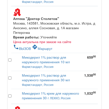
Фармстандарт, Россия
Аптека "Доктор Столетов"
Москва, 143581, Московская область, м.о. Истра, д
Аносино, аллея Сосновая, д. 1А магазин
Пятерочка
Время работы:
Уточняйте
Цена актуальна при заказе на сайте
phone
directions
ВЫЗОВ
Маршрут
00
Микодерил 1% раствор для
659
наружного применения 10 мл
Фармстандарт, Россия
00
Микодерил 1% раствор для
1,538
наружного применения 30 мл
Фармстандарт, Россия
00
Микодерил 1% крем для наружного
1,032
применения 30 г
ЛЕККО, Россия