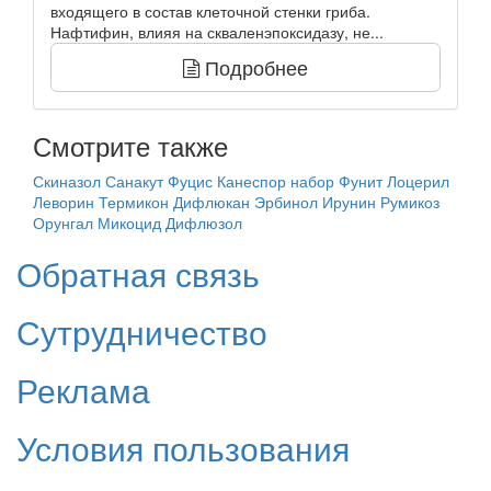
входящего в состав клеточной стенки гриба.
Нафтифин, влияя на скваленэпоксидазу, не...
Подробнее
Смотрите также
Скиназол
Санакут
Фуцис
Канеспор набор
Фунит
Лоцерил
Леворин
Термикон
Дифлюкан
Эрбинол
Ирунин
Румикоз
Орунгал
Микоцид
Дифлюзол
Обратная связь
Сутрудничество
Реклама
Условия пользования