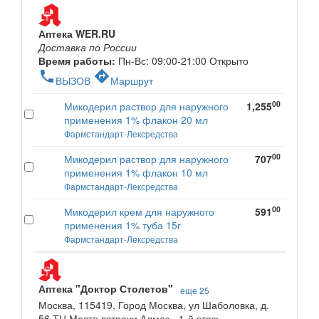
Аптека WER.RU
Доставка по России
Время работы:
Пн-Вс: 09:00-21:00
Открыто
phone
directions
ВЫЗОВ
Маршрут
00
Микодерил раствор для наружного
1,255
применения 1% флакон 20 мл
Фармстандарт-Лексредства
00
Микодерил раствор для наружного
707
применения 1% флакон 10 мл
Фармстандарт-Лексредства
00
Микодерил крем для наружного
591
применения 1% туба 15г
Фармстандарт-Лексредства
Аптека "Доктор Столетов"
еще 25
Москва, 115419, Город Москва, ул Шаболовка, д.
56 ТЦ Место встречи Алмаз, -1-й этаж