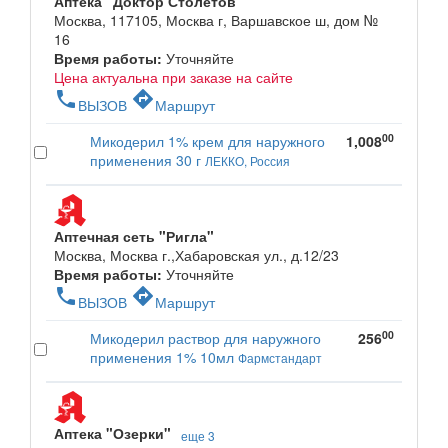
Аптека "Доктор Столетов"
Москва, 117105, Москва г, Варшавское ш, дом №
16
Время работы:
Уточняйте
Цена актуальна при заказе на сайте
phone
directions
ВЫЗОВ
Маршрут
00
Микодерил 1% крем для наружного
1,008
применения 30 г
ЛЕККО, Россия
Аптечная сеть "Ригла"
Москва, Москва г.,Хабаровская ул., д.12/23
Время работы:
Уточняйте
phone
directions
ВЫЗОВ
Маршрут
00
Микодерил раствор для наружного
256
применения 1% 10мл
Фармстандарт
Аптека "Озерки"
еще 3