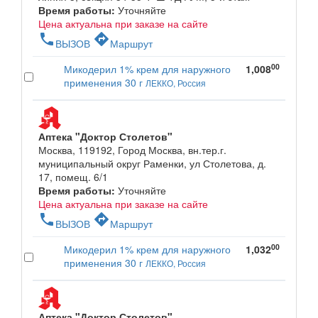
Время работы:
Уточняйте
Цена актуальна при заказе на сайте
phone
directions
ВЫЗОВ
Маршрут
00
Микодерил 1% крем для наружного
1,008
применения 30 г
ЛЕККО, Россия
Аптека "Доктор Столетов"
Москва, 119192, Город Москва, вн.тер.г.
муниципальный округ Раменки, ул Столетова, д.
17, помещ. 6/1
Время работы:
Уточняйте
Цена актуальна при заказе на сайте
phone
directions
ВЫЗОВ
Маршрут
00
Микодерил 1% крем для наружного
1,032
применения 30 г
ЛЕККО, Россия
Аптека "Доктор Столетов"