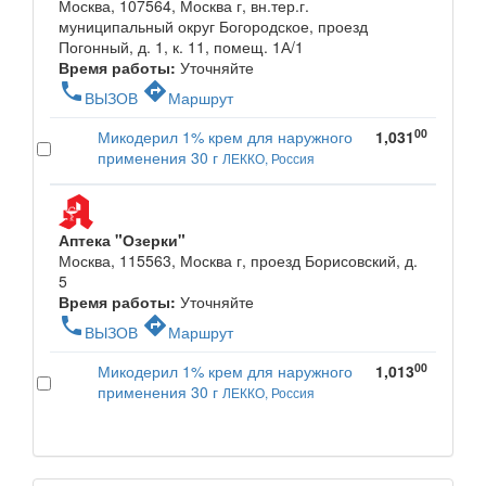
Москва, 107564, Москва г, вн.тер.г.
муниципальный округ Богородское, проезд
Погонный, д. 1, к. 11, помещ. 1А/1
Время работы:
Уточняйте
phone
directions
ВЫЗОВ
Маршрут
00
Микодерил 1% крем для наружного
1,031
применения 30 г
ЛЕККО, Россия
Аптека "Озерки"
Москва, 115563, Москва г, проезд Борисовский, д.
5
Время работы:
Уточняйте
phone
directions
ВЫЗОВ
Маршрут
00
Микодерил 1% крем для наружного
1,013
применения 30 г
ЛЕККО, Россия