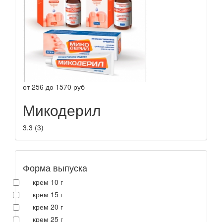
от
256
до
1570
руб
Микодерил
3.3
(
3
)
Форма выпуска
крем 10 г
крем 15 г
крем 20 г
крем 25 г