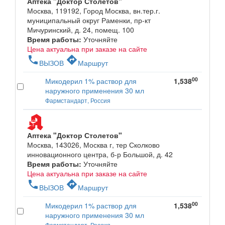
Аптека "Доктор Столетов"
Москва, 119192, Город Москва, вн.тер.г.
муниципальный округ Раменки, пр-кт
Мичуринский, д. 24, помещ. 100
Время работы:
Уточняйте
Цена актуальна при заказе на сайте
phone
directions
ВЫЗОВ
Маршрут
00
Микодерил 1% раствор для
1,538
наружного применения 30 мл
Фармстандарт, Россия
Аптека "Доктор Столетов"
Москва, 143026, Москва г, тер Сколково
инновационного центра, б-р Большой, д. 42
Время работы:
Уточняйте
Цена актуальна при заказе на сайте
phone
directions
ВЫЗОВ
Маршрут
00
Микодерил 1% раствор для
1,538
наружного применения 30 мл
Фармстандарт, Россия