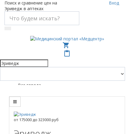
Поиск и сравнение цен на
Вход
Эриведж в аптеках
shopping_cart
content_paste
Все города
от
175000
до
323000
руб
Эриведж