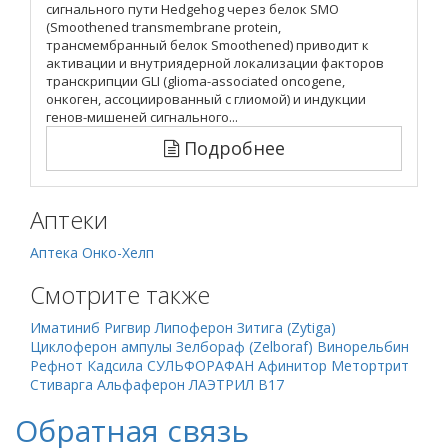
сигнального пути Hedgehog через белок SMO
(Smoothened transmembrane protein,
трансмембранный белок Smoothened) приводит к
активации и внутриядерной локализации факторов
транскрипции GLI (glioma-associated oncogene,
онкоген, ассоциированный с глиомой) и индукции
генов-мишеней сигнального...
Подробнее
Аптеки
Аптека Онко-Хелп
Смотрите также
Иматиниб
Ригвир
Липоферон
Зитига (Zytiga)
Циклоферон ампулы
Зелбораф (Zelboraf)
Винорельбин
Рефнот
Кадсила
СУЛЬФОРАФАН
Афинитор
Метортрит
Стиварга
Альфаферон
ЛАЭТРИЛ В17
Обратная связь