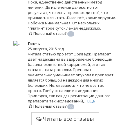
Пока, единственно действенный метод
лечения. До излечения далеко, но тот
результат, что есть - превосходит всё, что
пришлось испытать .Было всё, кроме хирургии.
Побочка минимальная. От нескольких
"платин" трое суток лежал недвижимо.
Полезный отзыв?
18
Гость
25 августа, 2015 год
Читала статью про этот Эриведж. Препарат
дает надежды на выздоровление болеющим
базальноклеточной карциномой, это так
сказать, типа рак кожи. Препарат
значительно уменьшает опухоли и препарат
является большой надеждой для многих
болеющих. Но, оказалось, что не все так
просто. Требуются еще исследования
Эриведжа, так как для регистрации данного
препарата тех исследований,...
Ещё
Полезный отзыв?
35
Читать все отзывы