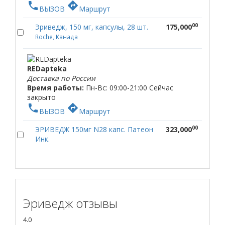
phone
directions
ВЫЗОВ
Маршрут
00
Эриведж, 150 мг, капсулы, 28 шт.
175,000
Roche, Канада
REDapteka
Доставка по России
Время работы:
Пн-Вс: 09:00-21:00
Сейчас
закрыто
phone
directions
ВЫЗОВ
Маршрут
00
ЭРИВЕДЖ 150мг N28 капс. Патеон
323,000
Инк.
Эриведж отзывы
4.0