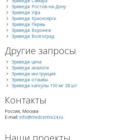
Эриведж Самара
Эриведж Ростов-на-Дону
Эриведж Уфа
Эриведж Красноярск
Эриведж Пермь
Эриведж Воронеж
Эриведж Волгоград
Другие запросы
Эриведж цена
Эриведж аналоги
Эриведж инструкция
Эриведж отзывы
Эриведж капсулы 150 мг 28 шт
Контакты
Россия, Москва
E-mail:
info@medcentre24.ru
Наши проекты