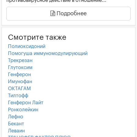
противовирусное действие в отношение...
Подробнее
Смотрите также
Полиоксидоний
Помогуша иммуномодулирующий
Трекрезан
Глутоксим
Генферон
Имунофан
ОКТАГАМ
Тилтофф
Генферон Лайт
Ронколейкин
Лефно
Бекант
Леваин