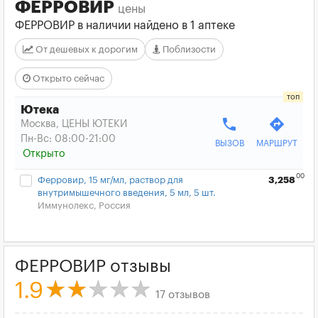
ФЕРРОВИР
цены
ФЕРРОВИР в наличии найдено в 1 аптеке
От дешевых к дорогим
Поблизости
Открыто сейчас
Ютека
phone
directions
Москва, ЦЕНЫ ЮТЕКИ
Пн-Вс: 08:00-21:00
ВЫЗОВ
МАРШРУТ
Открыто
00
Ферровир, 15 мг/мл, раствор для
3,258
внутримышечного введения, 5 мл, 5 шт.
Иммунолекс, Россия
ФЕРРОВИР отзывы
1.9
17 отзывов