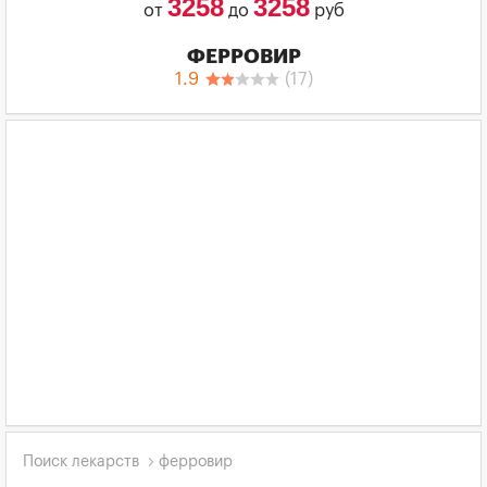
3258
3258
от
до
руб
ФЕРРОВИР
1.9
(
17
)
Поиск лекарств
ферровир