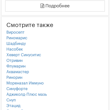
Подробнее
Смотрите также
Виросепт
Риномарис
Шадбинду
Насобек
Хеверт Синуситис
Отривин
Флумарин
Аквамастер
Ринорин
Мореназал Иммуно
Синуфорте
Аджиколд-Плюс мазь
Снуп
Этацид