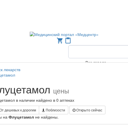
shopping_cart
content_paste
Все города
к лекарств
цетамол
луцетамол
цены
етамол в наличии найдено в 0 аптеках
От дешевых к дорогим
Поблизости
Открыто сейчас
ы на
Флуцетамол
не найдены.