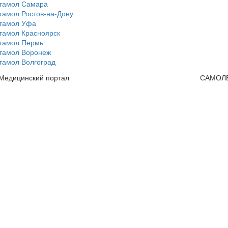
тамол Самара
тамол Ростов-на-Дону
тамол Уфа
тамол Красноярск
тамол Пермь
тамол Воронеж
тамол Волгоград
 Медицинский портал
САМОЛ