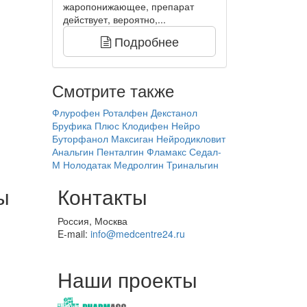
жаропонижающее, препарат
действует, вероятно,...
Подробнее
Смотрите также
Флурофен
Роталфен
Декстанол
Бруфика Плюс
Клодифен Нейро
Буторфанол
Максиган
Нейродикловит
Анальгин
Пенталгин
Фламакс
Седал-
М
Нолодатак
Медролгин
Тринальгин
ы
Контакты
Россия, Москва
E-mail:
info@medcentre24.ru
Наши проекты