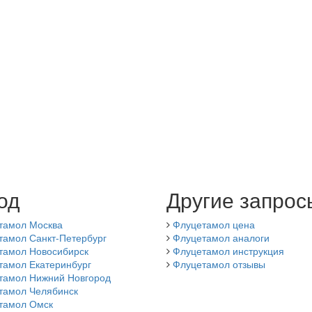
од
Другие запрос
тамол Москва
Флуцетамол цена
тамол Санкт-Петербург
Флуцетамол аналоги
тамол Новосибирск
Флуцетамол инструкция
тамол Екатеринбург
Флуцетамол отзывы
тамол Нижний Новгород
тамол Челябинск
тамол Омск