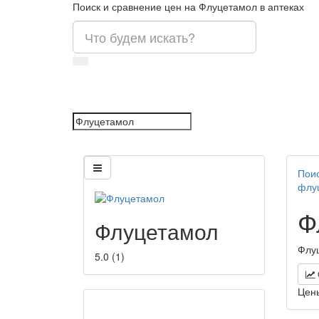
Поиск и сравнение цен на Флуцетамол в аптеках
Поис
флу
Ф
Флуцетамол
Флуц
5.0
(
1
)
Цен