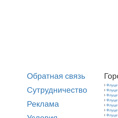
Обратная связь
Гор
Флуце
Сутрудничество
Флуце
Флуце
Флуце
Реклама
Флуце
Флуце
Условия
Флуце