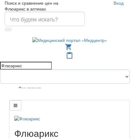
Поиск и сравнение цен на
Вход
Флюарикс в аптеках
shopping_cart
content_paste
Все города
Флюарикс