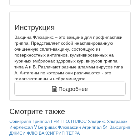
Инструкция
Вакцина Флюарикс – это вакцина для профилактики
гриппа. Представляет собой инактивированную
очищенную сплит-вакцину, состоящую из
поверхностных антигенов, культивированных на
куриных эмбрионах здоровых кур, вирусов гриппа
типа А и В. Различают разные штаммы вирусов типа
А. Антигены по которым они различаются - это
гемагглютинины и нейраминидаза...
Подробнее
Смотрите также
Совигрипп
Гриппол
ГРИППОЛ ПЛЮС
Ультрикс
Ультравак
Инфлексал V
Бегривак
Флюваксин
Агриппал S1
Ваксигрип
ДЖИСИ ФЛЮ
ВАКСИГРИП ТЕТРА