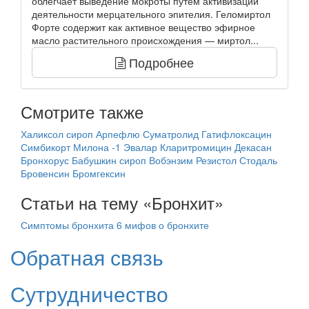
облегчает выведение мокроты путем активизации
деятельности мерцательного эпителия. Геломиртол
Форте содержит как активное вещество эфирное
масло растительного происхождения — миртол...
Подробнее
Смотрите также
Халиксол сироп
Арпефлю
Суматролид
Гатифлоксацин
Симбикорт
Милона -1 Эвалар
Кларитромицин
Декасан
Бронхорус
Бабушкин сироп
Вобэнзим
Резистол
Стодаль
Бровенсин
Бромгексин
Статьи на тему «Бронхит»
Симптомы бронхита
6 мифов о бронхите
Обратная связь
Сутрудничество