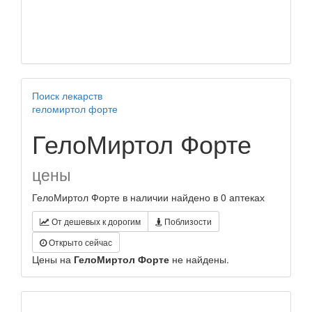
Поиск лекарств
геломиртол форте
ГелоМиртол Форте
цены
ГелоМиртол Форте в наличии найдено в 0 аптеках
От дешевых к дорогим
Поблизости
Открыто сейчас
Цены на
ГелоМиртол Форте
не найдены.