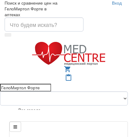
Поиск и сравнение цен на
Вход
ГелоМиртол Форте в
аптеках
shopping_cart
content_paste
Все города