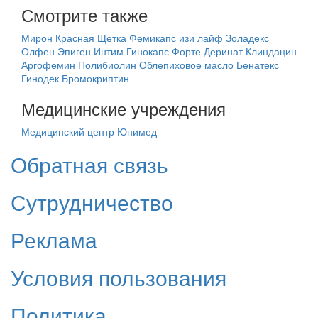
Смотрите также
Мирон
Красная Щетка
Фемикапс изи лайф
Золадекс
Олфен
Эпиген Интим
Гинокапс Форте
Деринат
Клиндацин
Аргофемин
Полибиолин
Облепиховое масло
Бенатекс
Гинодек
Бромокриптин
Медицинские учреждения
Медицинский центр Юнимед
Обратная связь
Сутрудничество
Реклама
Условия пользования
Политика