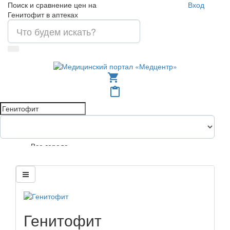
Поиск и сравнение цен на
Вход
Генитофит в аптеках
shopping_cart
content_paste
Все города
Генитофит