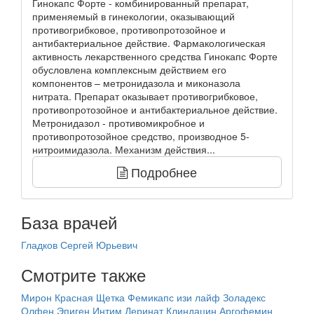
Гинокапс Форте - комбинированный препарат,
применяемый в гинекологии, оказывающий
противогрибковое, противопротозойное и
антибактериальное действие. Фармакологическая
активность лекарственного средства Гинокапс Форте
обусловлена комплексным действием его
компонентов – метронидазола и миконазола
нитрата. Препарат оказывает противогрибковое,
противопротозойное и антибактериальное действие.
Метронидазол - противомикробное и
противопротозойное средство, производное 5-
нитроимидазола. Механизм действия...
Подробнее
База врачей
Гладков Сергей Юрьевич
Смотрите также
Мирон
Красная Щетка
Фемикапс изи лайф
Золадекс
Олфен
Эпиген Интим
Деринат
Клиндацин
Аргофемин