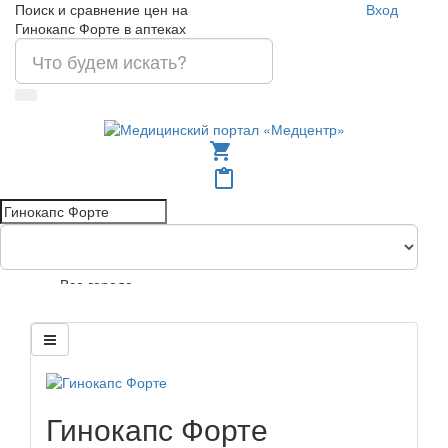
Поиск и сравнение цен на
Вход
Гинокапс Форте в аптеках
shopping_cart
content_paste
Все города
Гинокапс Форте