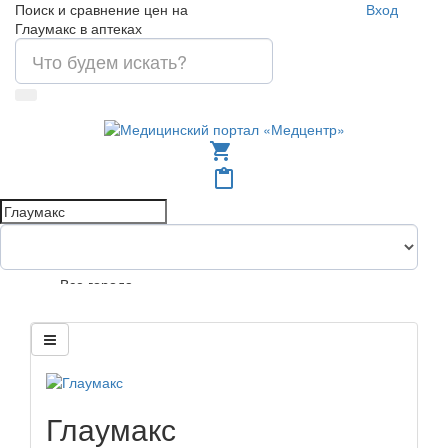
Поиск и сравнение цен на
Вход
Глаумакс в аптеках
shopping_cart
content_paste
Все города
Глаумакс