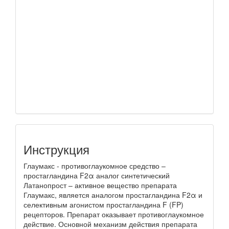
Инструкция
Глаумакс - противоглаукомное средство –
простагландина F2α аналог синтетический
Латанопрост – активное вещество препарата
Глаумакс, является аналогом простагландина F2α и
селективным агонистом простагландина F (FP)
рецепторов. Препарат оказывает противоглаукомное
действие. Основной механизм действия препарата