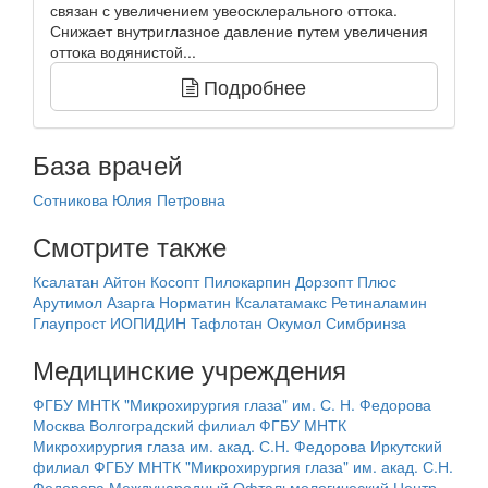
связан с увеличением увеосклерального оттока.
Снижает внутриглазное давление путем увеличения
оттока водянистой...
Подробнее
База врачей
Сотникова Юлия Петpовна
Смотрите также
Ксалатан
Айтон
Косопт
Пилокарпин
Дорзопт Плюс
Арутимол
Азарга
Норматин
Ксалатамакс
Ретиналамин
Глаупрост
ИОПИДИН
Тафлотан
Окумол
Симбринза
Медицинские учреждения
ФГБУ МНТК "Микрохирургия глаза" им. С. Н. Федорова
Москва
Волгоградский филиал ФГБУ МНТК
Микрохирургия глаза им. акад. С.Н. Федорова
Иркутский
филиал ФГБУ МНТК "Микрохирургия глаза" им. акад. С.Н.
Федорова
Международный Офтальмологический Центр