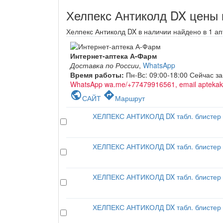
Хелпекс Антиколд DX цены 
Хелпекс Антиколд DX в наличии найдено в 1 ап
Интернет-аптека А-Фарм
Доставка по России
,
WhatsApp
Время работы:
Пн-Вс: 09:00-18:00
Сейчас за
WhatsApp wa.me/+77479916561, email apteka
public
directions
САЙТ
Маршрут
ХЕЛПЕКС АНТИКОЛД DX табл. блисте
ХЕЛПЕКС АНТИКОЛД DX табл. блисте
ХЕЛПЕКС АНТИКОЛД DX табл. блисте
ХЕЛПЕКС АНТИКОЛД DX табл. блисте