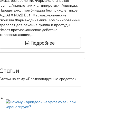
риска, без оболочки. Фармакологическая
группа Анальгетики и антипиретики. Анилиды.
Парацетамол, комбинации без психолептиков.
Код АТХ N02B E51. Фармакологические
свойства Фармакодинамика. Комбинированный
препарат для лечения гриппа и простуды.
Имеет противокашлевое действие,
жаропонижающие,...
Подробнее
Статьи
Статьи на тему «Противовирусные средства»