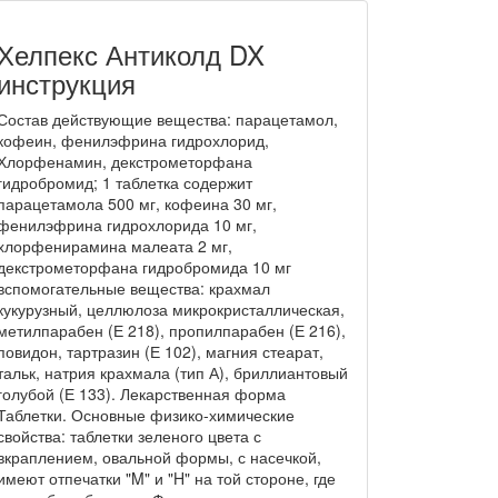
Хелпекс Антиколд DX
инструкция
Состав действующие вещества: парацетамол,
кофеин, фенилэфрина гидрохлорид,
Хлорфенамин, декстрометорфана
гидробромид; 1 таблетка содержит
парацетамола 500 мг, кофеина 30 мг,
фенилэфрина гидрохлорида 10 мг,
хлорфенирамина малеата 2 мг,
декстрометорфана гидробромида 10 мг
вспомогательные вещества: крахмал
кукурузный, целлюлоза микрокристаллическая,
метилпарабен (Е 218), пропилпарабен (Е 216),
повидон, тартразин (Е 102), магния стеарат,
тальк, натрия крахмала (тип А), бриллиантовый
голубой (Е 133). Лекарственная форма
Таблетки. Основные физико-химические
свойства: таблетки зеленого цвета с
вкраплением, овальной формы, с насечкой,
имеют отпечатки "M" и "H" на той стороне, где