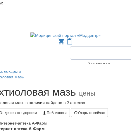
ах
shopping_cart
content_paste
Все города
к лекарств
оловая мазь
хтиоловая мазь
цены
оловая мазь в наличии найдено в 2 аптеках
От дешевых к дорогим
Поблизости
Открыто сейчас
тернет-аптека А-Фарм