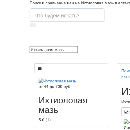
Поиск и сравнение цен на Ихтиоловая мазь в аптек
Поис
ихти
И
от
44
до
700
руб
Ихтиоловая
Ихти
мазь
5.0
(
1
)
Ин