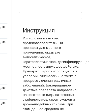
00
00
Инструкция
Ихтиоловая мазь - это
00
противовоспалительный
00
препарат для местного
применения, оказывает
антисептическое,
кератопластическое, дезинфицирующее,
местноанестезирующее действие.
Препарат широко используется в
урологии, гинекологии, а также в
процессе лечения различных
заболеваний. Бактерицидное
00
13
действие препарата направлено
на некоторые виды патогенных
стафилококков, стрептококков и
00
87
дрожжеподобных грибков. При
этом данное средство не