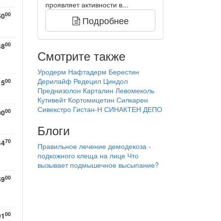
проявляет активности в...
00
50
Подробнее
00
48
Смотрите также
Уродерм
Нафтадерм
Берестин
Дерилайф
Редецил
Циндол
00
15
Преднизолон
Карталин
Левомеколь
Кутивейт
Кортомицетин
Силкарен
Сивекстро
Гистан-Н
СИНАКТЕН ДЕПО
00
00
Блоги
70
44
Правильное лечение демодекоза -
подкожного клеща на лице
Что
вызывает подмышечное высыпание?
00
59
00
91