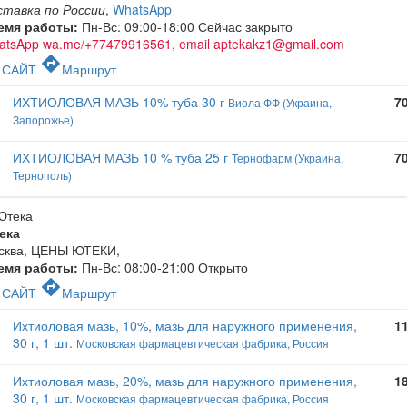
ставка по России
,
WhatsApp
емя работы:
Пн-Вс: 09:00-18:00
Сейчас закрыто
atsApp wa.me/+77479916561, email aptekakz1@gmail.com
c
directions
САЙТ
Маршрут
ИХТИОЛОВАЯ МАЗЬ 10% туба 30 г
7
Виола ФФ (Украина,
Запорожье)
ИХТИОЛОВАЯ МАЗЬ 10 % туба 25 г
7
Тернофарм (Украина,
Тернополь)
ека
сква, ЦЕНЫ ЮТЕКИ
,
емя работы:
Пн-Вс: 08:00-21:00
Открыто
c
directions
САЙТ
Маршрут
Ихтиоловая мазь, 10%, мазь для наружного применения,
1
30 г, 1 шт.
Московская фармацевтическая фабрика, Россия
Ихтиоловая мазь, 20%, мазь для наружного применения,
1
30 г, 1 шт.
Московская фармацевтическая фабрика, Россия