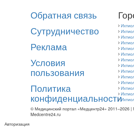
Обратная связь
Гор
Ихтио
Сутрудничество
Ихтиол
Ихтио
Ихтиол
Реклама
Ихтио
Ихтио
Условия
Ихтио
Ихтио
пользования
Ихтиол
Ихтио
Ихтио
Политика
Ихтио
Ихтио
конфиденциальности
Ихтиол
© Медицинский портал «Медцентр24» 2011–2026
|
Medcentre24.ru
Авторизация