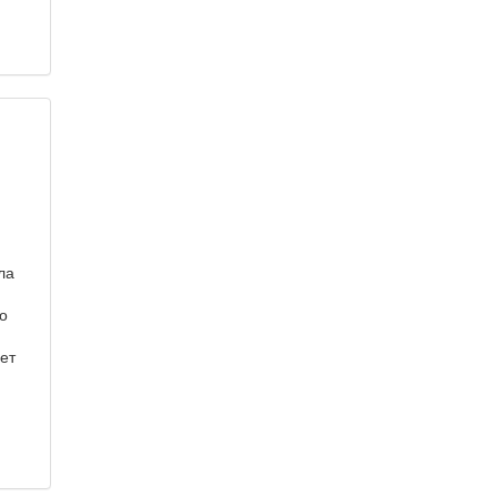
ла
о
ет