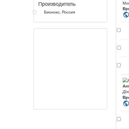
Производитель
Мо
Вр
Бионокс, Россия
publi
Ап
До
Вр
publi