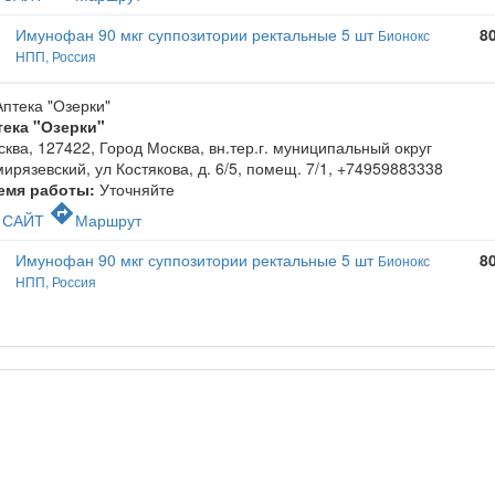
Имунофан 90 мкг суппозитории ректальные 5 шт
8
Бионокс
НПП, Россия
тека "Озерки"
ква, 127422, Город Москва, вн.тер.г. муниципальный округ
ирязевский, ул Костякова, д. 6/5, помещ. 7/1
,
+74959883338
емя работы:
Уточняйте
c
directions
САЙТ
Маршрут
Имунофан 90 мкг суппозитории ректальные 5 шт
8
Бионокс
НПП, Россия