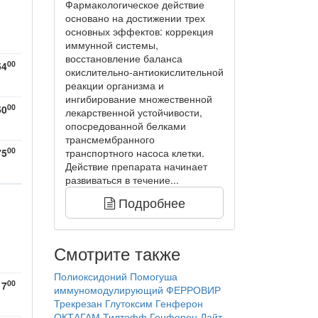
Фармакологическое действие
основано на достижении трех
основных эффектов: коррекция
иммунной системы,
восстановление баланса
00
54
окислительно-антиокислительной
реакции организма и
ингибирование множественной
00
50
лекарственной устойчивости,
опосредованной белками
трансмембранного
00
75
транспортного насоса клетки.
Действие препарата начинает
развиваться в течение...
Подробнее
Смотрите также
Полиоксидоний
Помогуша
00
17
иммуномодулирующий
ФЕРРОВИР
Трекрезан
Глутоксим
Генферон
ОКТАГАМ
Тилтофф
Генферон Лайт