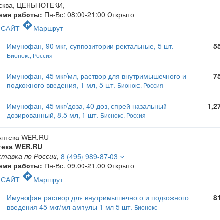
сква, ЦЕНЫ ЮТЕКИ
,
емя работы:
Пн-Вс: 08:00-21:00
Открыто
c
directions
САЙТ
Маршрут
Имунофан, 90 мкг, суппозитории ректальные, 5 шт.
5
Бионокс, Россия
Имунофан, 45 мкг/мл, раствор для внутримышечного и
7
подкожного введения, 1 мл, 5 шт.
Бионокс, Россия
Имунофан, 45 мкг/доза, 40 доз, спрей назальный
1,2
дозированный, 8.5 мл, 1 шт.
Бионокс, Россия
тека WER.RU
ставка по России
,
8 (495) 989-87-03
емя работы:
Пн-Вс: 09:00-21:00
Открыто
c
directions
САЙТ
Маршрут
Имунофан раствор для внутримышечного и подкожного
8
введения 45 мкг/мл ампулы 1 мл 5 шт.
Бионокс