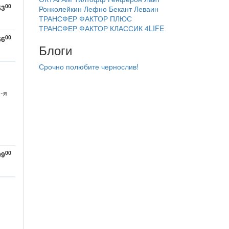
00
53
Ронколейкин
Лефно
Бекант
Леваин
ТРАНСФЕР ФАКТОР ПЛЮС
ТРАНСФЕР ФАКТОР КЛАССИК 4LIFE
00
66
Блоги
Срочно полюбите чернослив!
1-я
00
09