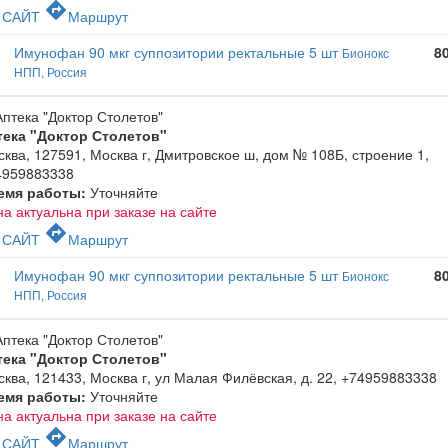
c
directions
САЙТ
Маршрут
Имунофан 90 мкг суппозитории ректальные 5 шт
8
Бионокс
НПП, Россия
тека "Доктор Столетов"
ква, 127591, Москва г, Дмитровское ш, дом № 108Б, строение 1
,
4959883338
емя работы:
Уточняйте
а актуальна при заказе на сайте
c
directions
САЙТ
Маршрут
Имунофан 90 мкг суппозитории ректальные 5 шт
8
Бионокс
НПП, Россия
тека "Доктор Столетов"
ква, 121433, Москва г, ул Малая Филёвская, д. 22
,
+74959883338
емя работы:
Уточняйте
а актуальна при заказе на сайте
c
directions
САЙТ
Маршрут