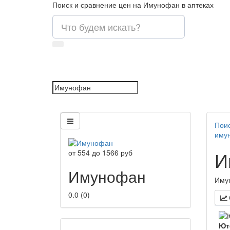
Поиск и сравнение цен на Имунофан в аптеках
Поис
иму
И
от
554
до
1566
руб
Имунофан
Имун
0.0
(
0
)
Ют