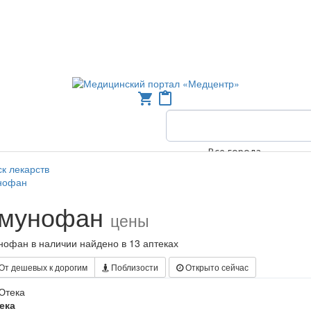
shopping_cart
content_paste
Все города
к лекарств
нофан
мунофан
цены
офан в наличии найдено в 13 аптеках
От дешевых к дорогим
Поблизости
Открыто сейчас
ека