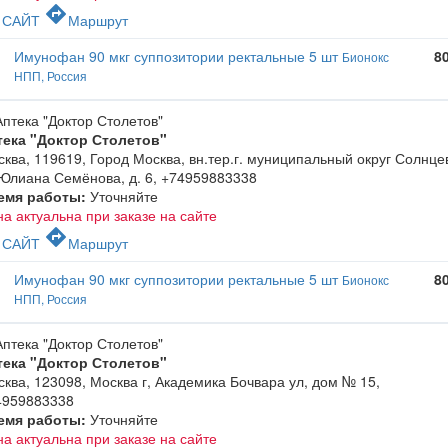
c
directions
САЙТ
Маршрут
Имунофан 90 мкг суппозитории ректальные 5 шт
8
Бионокс
НПП, Россия
тека "Доктор Столетов"
ква, 119619, Город Москва, вн.тер.г. муниципальный округ Солнце
Юлиана Семёнова, д. 6
,
+74959883338
емя работы:
Уточняйте
а актуальна при заказе на сайте
c
directions
САЙТ
Маршрут
Имунофан 90 мкг суппозитории ректальные 5 шт
8
Бионокс
НПП, Россия
тека "Доктор Столетов"
ква, 123098, Москва г, Академика Бочвара ул, дом № 15
,
4959883338
емя работы:
Уточняйте
а актуальна при заказе на сайте