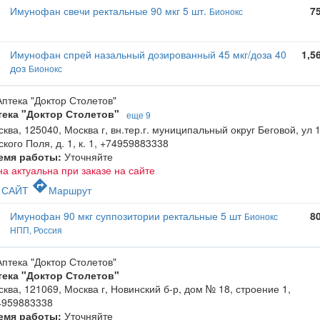
Имунофан свечи ректальные 90 мкг 5 шт.
7
Бионокс
Имунофан спрей назальный дозированный 45 мкг/доза 40
1,5
доз
Бионокс
тека "Доктор Столетов"
еще 9
ква, 125040, Москва г, вн.тер.г. муниципальный округ Беговой, ул 
кого Поля, д. 1, к. 1
,
+74959883338
емя работы:
Уточняйте
а актуальна при заказе на сайте
c
directions
САЙТ
Маршрут
Имунофан 90 мкг суппозитории ректальные 5 шт
8
Бионокс
НПП, Россия
тека "Доктор Столетов"
ква, 121069, Москва г, Новинский б-р, дом № 18, строение 1
,
4959883338
емя работы:
Уточняйте