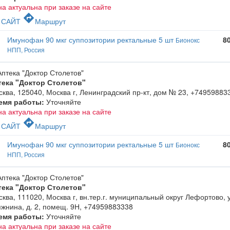
а актуальна при заказе на сайте
c
directions
САЙТ
Маршрут
Имунофан 90 мкг суппозитории ректальные 5 шт
8
Бионокс
НПП, Россия
тека "Доктор Столетов"
ква, 125040, Москва г, Ленинградский пр-кт, дом № 23
,
+74959883
емя работы:
Уточняйте
а актуальна при заказе на сайте
c
directions
САЙТ
Маршрут
Имунофан 90 мкг суппозитории ректальные 5 шт
8
Бионокс
НПП, Россия
тека "Доктор Столетов"
ква, 111020, Москва г, вн.тер.г. муниципальный округ Лефортово, 
жнина, д. 2, помещ. 9Н
,
+74959883338
емя работы:
Уточняйте
а актуальна при заказе на сайте