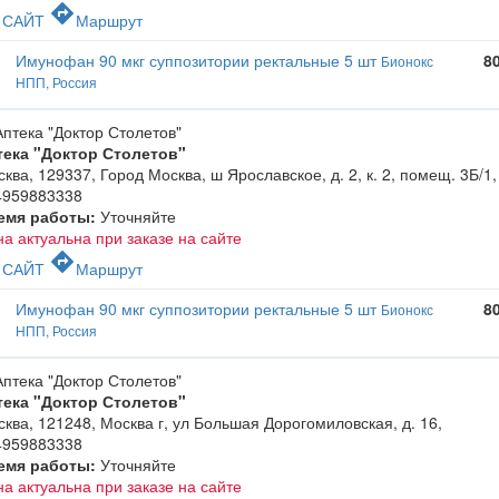
c
directions
САЙТ
Маршрут
Имунофан 90 мкг суппозитории ректальные 5 шт
8
Бионокс
НПП, Россия
тека "Доктор Столетов"
ква, 129337, Город Москва, ш Ярославское, д. 2, к. 2, помещ. 3Б/1
,
4959883338
емя работы:
Уточняйте
а актуальна при заказе на сайте
c
directions
САЙТ
Маршрут
Имунофан 90 мкг суппозитории ректальные 5 шт
8
Бионокс
НПП, Россия
тека "Доктор Столетов"
ква, 121248, Москва г, ул Большая Дорогомиловская, д. 16
,
4959883338
емя работы:
Уточняйте
а актуальна при заказе на сайте