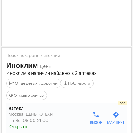
Поиск лекарств
иноклим
Иноклим
цены
Иноклим в наличии найдено в 2 аптеках
От дешевых к дорогим
Поблизости
Открыто сейчас
Ютека
phone
directions
Москва, ЦЕНЫ ЮТЕКИ
Пн-Вс: 08:00-21:00
ВЫЗОВ
МАРШРУТ
Открыто