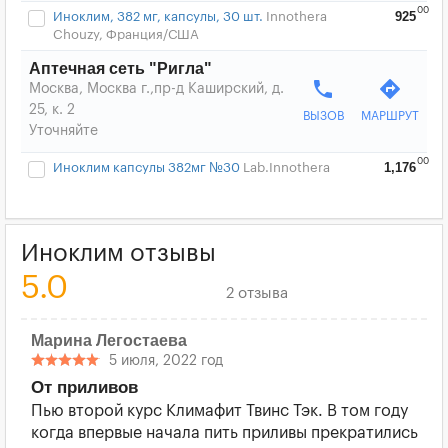
00
925
Иноклим, 382 мг, капсулы, 30 шт.
Innothera
Chouzy, Франция/США
Аптечная сеть "Ригла"
phone
directions
Москва, Москва г.,пр-д Каширский, д.
25, к. 2
ВЫЗОВ
МАРШРУТ
Уточняйте
00
1,176
Иноклим капсулы 382мг №30
Lab.Innothera
Иноклим отзывы
5.0
2 отзыва
Марина Легостаева
5 июля, 2022 год
От приливов
Пью второй курс Климафит Твинс Тэк. В том году
когда впервые начала пить приливы прекратились