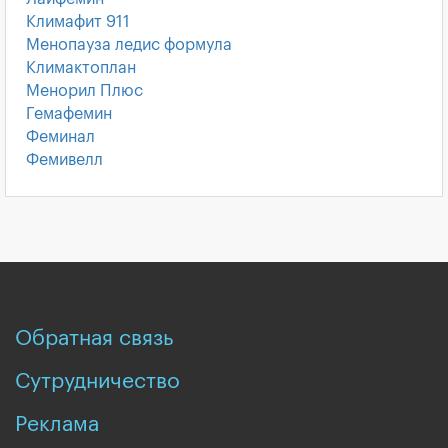
Климафит 911
Менопауза ледис формула
Климактоплан
Менорил Плюс
Гемафемин
Феминал
Фемивелл
Обратная связь
Сутрудничество
Реклама