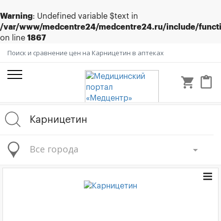
Warning
: Undefined variable $text in
/var/www/medcentre24/medcentre24.ru/include/funct
on line
1867
Поиск и сравнение цен на Карницетин в аптеках
shopping_cart
content_paste
Все города