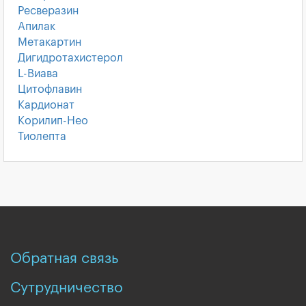
Ресверазин
Апилак
Метакартин
Дигидротахистерол
L-Виава
Цитофлавин
Кардионат
Корилип-Нео
Тиолепта
Обратная связь
Сутрудничество