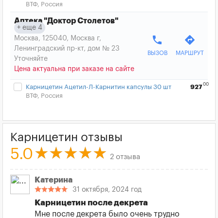
ВТФ, Россия
Аптека "Доктор Столетов"
еще 4
phone
directions
Москва, 125040, Москва г,
Ленинградский пр-кт, дом № 23
ВЫЗОВ
МАРШРУТ
Уточняйте
Цена актуальна при заказе на сайте
00
Карницетин Ацетил-Л-Карнитин капсулы 30 шт
927
ВТФ, Россия
Карницетин отзывы
5.0
2 отзыва
Катерина
31 октября, 2024 год
Карницетин после декрета
Мне после декрета было очень трудно