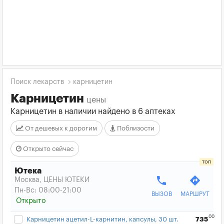
Поиск лекарств
карницетин
Карницетин
цены
Карницетин в наличии найдено в 6 аптеках
От дешевых к дорогим
Поблизости
Открыто сейчас
Ютека
phone
directions
Москва, ЦЕНЫ ЮТЕКИ
Пн-Вс: 08:00-21:00
ВЫЗОВ
МАРШРУТ
Открыто
00
Карницетин ацетил-L-карнитин, капсулы, 30 шт.
735