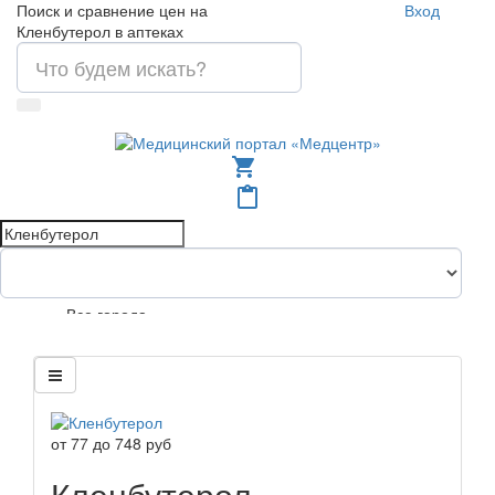
Поиск и сравнение цен на
Вход
Кленбутерол в аптеках
shopping_cart
content_paste
Все города
от
77
до
748
руб
Кленбутерол