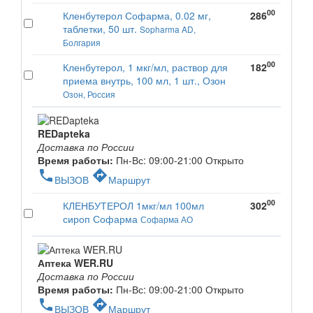
00
Кленбутерол Софарма, 0.02 мг,
286
таблетки, 50 шт.
Sopharma AD,
Болгария
00
Кленбутерол, 1 мкг/мл, раствор для
182
приема внутрь, 100 мл, 1 шт., Озон
Озон, Россия
REDapteka
Доставка по России
Время работы:
Пн-Вс: 09:00-21:00
Открыто
phone
directions
ВЫЗОВ
Маршрут
00
КЛЕНБУТЕРОЛ 1мкг/мл 100мл
302
сироп Софарма
Софарма АО
Аптека WER.RU
Доставка по России
Время работы:
Пн-Вс: 09:00-21:00
Открыто
phone
directions
ВЫЗОВ
Маршрут