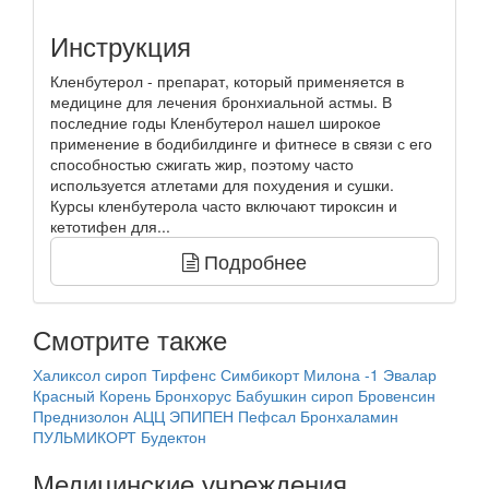
Инструкция
Кленбутерол - препарат, который применяется в
медицине для лечения бронхиальной астмы. В
последние годы Кленбутерол нашел широкое
применение в бодибилдинге и фитнесе в связи с его
способностью сжигать жир, поэтому часто
используется атлетами для похудения и сушки.
Курсы кленбутерола часто включают тироксин и
кетотифен для...
Подробнее
Смотрите также
Халиксол сироп
Тирфенс
Симбикорт
Милона -1 Эвалар
Красный Корень
Бронхорус
Бабушкин сироп
Бровенсин
Преднизолон
АЦЦ
ЭПИПЕН
Пефсал
Бронхаламин
ПУЛЬМИКОРТ
Будектон
Медицинские учреждения