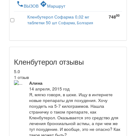
phone
directions
ВЫЗОВ
Маршрут
00
Кленбутерол Софарма 0,02 мг
748
таблетки 50 шт
Софарма, Болгария
Кленбутерол отзывы
5.0
1 отзыв
Алина
14 апреля, 2015 год
Я, мягко говоря, в шоке. Ищу в интернете
новые препараты для похудения. Хочу
похудеть на 5-7 килограммов. Нашла
страничку о таком препарате, как
Кленбутерол. Оказывается это средство для
лечения бронхиальной астмы, а при чем же
тут похудение. И вообще, это не опасно? Как
такое может быть?