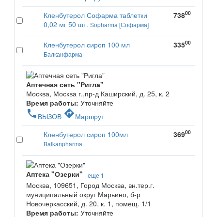
00
Кленбутерол Софарма таблетки
738
0,02 мг 50 шт.
Sopharma [Софарма]
00
Кленбутерол сироп 100 мл
335
Балканфарма
Аптечная сеть "Ригла"
Москва, Москва г.,пр-д Каширский, д. 25, к. 2
Время работы:
Уточняйте
phone
directions
ВЫЗОВ
Маршрут
00
Кленбутерол сироп 100мл
369
Balkanpharma
Аптека "Озерки"
еще 1
Москва, 109651, Город Москва, вн.тер.г.
муниципальный округ Марьино, б-р
Новочеркасский, д. 20, к. 1, помещ. 1/1
Время работы:
Уточняйте