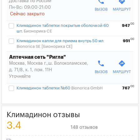
phone
directions
Доставка по России
Пн-Вс: 09:00-21:00
ВЫЗОВ
МАРШРУТ
Сейчас закрыто
00
Климадинон таблетки покрытые оболочкой 60
947
шт.
Бионорика CE
00
Климадинон капли для приема внутрь 50 мл
951
Bionorica SE [Бионорика СЕ]
Аптечная сеть "Ригла"
phone
directions
Москва, Москва г.,ш. Волоколамское,
д. 71/8, к. 1, пом. 11Н
ВЫЗОВ
МАРШРУТ
Уточняйте
00
Климадинон таблетки №60
Bionorica GmbH
767
Климадинон отзывы
3.4
148 отзывов