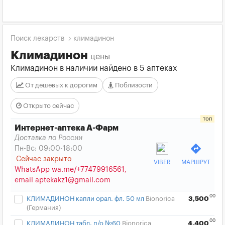
Поиск лекарств
климадинон
Климадинон
цены
Климадинон в наличии найдено в 5 аптеках
От дешевых к дорогим
Поблизости
Открыто сейчас
Интернет-аптека А-Фарм
Доставка по России
directions
Пн-Вс: 09:00-18:00
Сейчас закрыто
VIBER
МАРШРУТ
WhatsApp wa.me/+77479916561,
email aptekakz1@gmail.com
00
КЛИМАДИНОН капли орал. фл. 50 мл
Bionorica
3,500
(Германия)
00
КЛИМАДИНОН табл. п/о №60
Bionorica
4,400