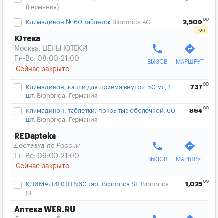
(Германия)
00
Климадинон № 60 таблеток
Bionorica AG
2,500
Ютека
phone
directions
Москва, ЦЕНЫ ЮТЕКИ
Пн-Вс: 08:00-21:00
ВЫЗОВ
МАРШРУТ
Сейчас закрыто
00
Климадинон, капли для приема внутрь, 50 мл, 1
737
шт.
Bionorica, Германия
00
Климадинон, таблетки, покрытые оболочкой, 60
864
шт.
Bionorica, Германия
REDapteka
phone
directions
Доставка по России
Пн-Вс: 09:00-21:00
ВЫЗОВ
МАРШРУТ
Сейчас закрыто
00
КЛИМАДИНОН N60 таб. Bionorica SE
Bionorica
1,025
SE
Аптека WER.RU