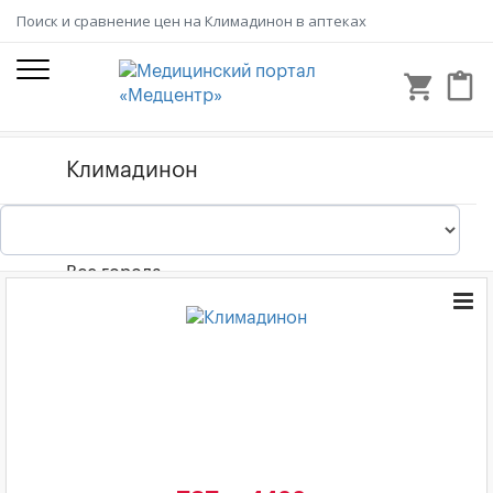
Поиск и сравнение цен на Климадинон в аптеках
shopping_cart
content_paste
Все города