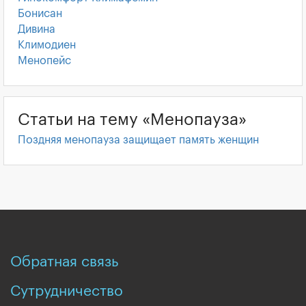
Бонисан
Дивина
Климодиен
Менопейс
Статьи на тему «Менопауза»
Поздняя менопауза защищает память женщин
Обратная связь
Сутрудничество